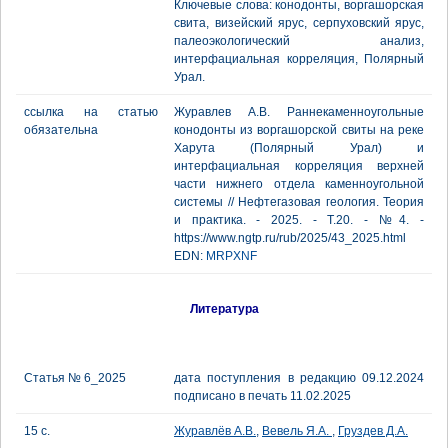
Ключевые слова: конодонты, воргашорская
свита, визейский ярус, серпуховский ярус,
палеоэкологический анализ,
интерфациальная корреляция, Полярный
Урал.
ссылка на статью
Журавлев А.В. Раннекаменноугольные
обязательна
конодонты из воргашорской свиты на реке
Харута (Полярный Урал) и
интерфациальная корреляция верхней
части нижнего отдела каменноугольной
системы // Нефтегазовая геология. Теория
и практика. - 2025. - Т.20. - №4. -
https://www.ngtp.ru/rub/2025/43_2025.html
EDN:
MRPXNF
Литература
Статья № 6_2025
дата поступления в редакцию 09.12.2024
подписано в печать 11.02.2025
15 с.
Журавлёв А.В.
,
Вевель Я.А.
,
Груздев Д.А.