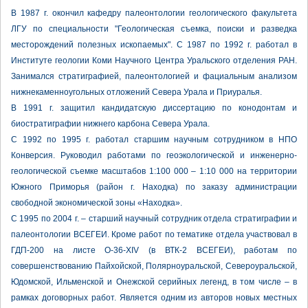
В 1987 г. окончил кафедру палеонтологии геологического факультета
ЛГУ по специальности "Геологическая съемка, поиски и разведка
месторождений полезных ископаемых". С 1987 по 1992 г. работал в
Институте геологии Коми Научного Центра Уральского отделения РАН.
Занимался стратиграфией, палеонтологией и фациальным анализом
нижнекаменноугольных отложений Севера Урала и Приуралья.
В 1991 г. защитил кандидатскую диссертацию по конодонтам и
биостратиграфии нижнего карбона Севера Урала.
С 1992 по 1995 г. работал старшим научным сотрудником в НПО
Конверсия. Руководил работами по геоэкологической и инженерно-
геологической съемке масштабов 1:100 000 – 1:10 000 на территории
Южного Приморья (район г. Находка) по заказу администрации
свободной экономической зоны «Находка».
С 1995 по 2004 г. – старший научный сотрудник отдела стратиграфии и
палеонтологии ВСЕГЕИ. Кроме работ по тематике отдела участвовал в
ГДП-200 на листе О-36-XIV (в ВТК-2 ВСЕГЕИ), работам по
совершенствованию Пайхойской, Полярноуральской, Североуральской,
Юдомской, Ильменской и Онежской серийных легенд, в том числе – в
рамках договорных работ. Является одним из авторов новых местных