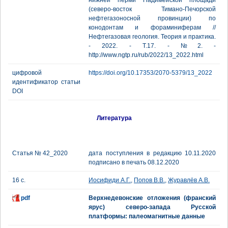
нижней перми Падимейской площади
(северо-восток Тимано-Печорской
нефтегазоносной провинции) по
конодонтам и фораминиферам //
Нефтегазовая геология. Теория и практика.
- 2022. - Т.17. - №2. -
http://www.ngtp.ru/rub/2022/13_2022.html
цифровой
https://doi.org/10.17353/2070-5379/13_2022
идентификатор статьи
DOI
Литература
Статья № 42_2020
дата поступления в редакцию 10.11.2020
подписано в печать 08.12.2020
16 с.
Иосифиди А.Г.
,
Попов В.В.
,
Журавлёв А.В.
pdf
Верхнедевонские отложения (франский
ярус) северо-запада Русской
платформы: палеомагнитные данные