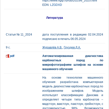
https://www.ngtp.ru/rub/2025/6_2025.html
EDN:
LZGDXD
Литература
Статья № 11_2024
дата поступления в редакцию 02.04.2024
подписано в печать 06.05.2024
9 с.
Журавлёв А.В.
,
Груздев Д.А.
pdf
Автоматизированная диагностика
карбонатных пород по
микрофотографиям шлифов на основе
машинного обучения
На основе технологии машинного
обучения разработана компьютерная
модель диагностики карбонатных пород по
изображениям шлифов. Модель
использует классификацию Данхэма и
определяет четыре типа карбонатов –
мадстоун, вакстоун, пакстоун, грейнстоун, с
достоверностью 98%. Возможности