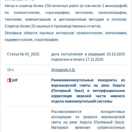
Автор и соавтор более 150 печатных работ (в том числе 2 монографий)
по палеонтологии, стратиграфии, литологии, палеогеографии,
тектонике, компьютерным и дистанционным методам в геологии.
Соавтор более 20 научных и производственных отчетов.
Основные области научных интересов: палеонтология, эхогеохимия,
седиментология, стратиграфия.
Статья № 43_2025
дата поступления в редакцию 10.10.2025
подписано в печать 17.11.2025
15 с.
Журавлёв А.В.
pdf
Раннекаменноугольные конодонты из
воргашорской свиты на реке Харута
(Полярный Урал) и интерфациальная
корреляция верхней части нижнего
отдела каменноугольной системы
Рассматриваются конодонтовые
ассоциации из разреза воргашорской
свиты на реке Харута (Полярный Урал).
Материал включает субавтохтонные