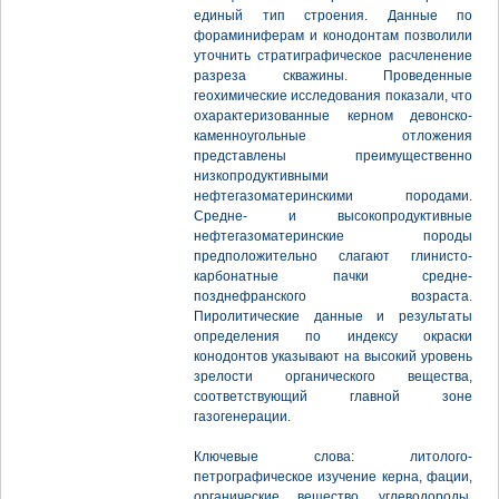
единый тип строения. Данные по
фораминиферам и конодонтам позволили
уточнить стратиграфическое расчленение
разреза скважины. Проведенные
геохимические исследования показали, что
охарактеризованные керном девонско-
каменноугольные отложения
представлены преимущественно
низкопродуктивными
нефтегазоматеринскими породами.
Средне- и высокопродуктивные
нефтегазоматеринские породы
предположительно слагают глинисто-
карбонатные пачки средне-
позднефранского возраста.
Пиролитические данные и результаты
определения по индексу окраски
конодонтов указывают на высокий уровень
зрелости органического вещества,
соответствующий главной зоне
газогенерации.
Ключевые слова: литолого-
петрографическое изучение керна, фации,
органические вещество, углеводороды,