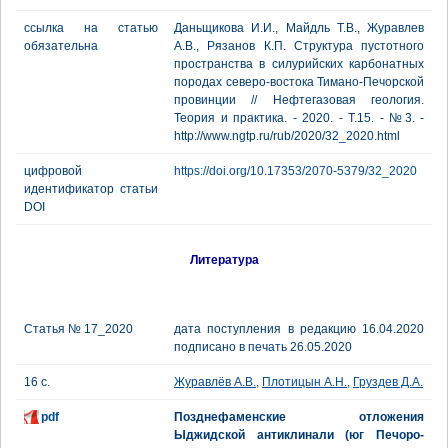
ссылка на статью
Даньщикова И.И., Майдль Т.В., Журавлев
обязательна
А.В., Рязанов К.П. Структура пустотного
пространства в силурийских карбонатных
породах северо-востока Тимано-Печорской
провинции // Нефтегазовая геология.
Теория и практика. - 2020. - Т.15. - №3. -
http://www.ngtp.ru/rub/2020/32_2020.html
цифровой
https://doi.org/10.17353/2070-5379/32_2020
идентификатор статьи
DOI
Литература
Статья № 17_2020
дата поступления в редакцию 16.04.2020
подписано в печать 26.05.2020
16 с.
Журавлёв А.В.
,
Плотицын А.Н.
,
Груздев Д.А.
pdf
Позднефаменские отложения
Ыджидской антиклинали (юг Печоро-