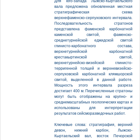
Для юго-запада Лыжско-Кыртаельского
вала предложена обновленная местная
стратиграфическая схема
верхнефаменско-серпуховского интервала.
Последовательность стратонов
представлена фаменской карбонатной
каменской свитой, фаменско-
среднетурнейской еджидской свитой
глинисто-карбонатного состава,
верхнетурнейской карбонатной
крестакыртинской свитой,
верхнетурнейско-визейской глинисто-
терригенной толщей и верхневизейско-
серпуховской карбонатной клямшорской
свитой, выделенной в данной работе.
Мощность этого интервала разреза
достигает 400 м. Перечисленные стратоны
могут быть отображены на крупно- и
среднемасштабных геологических картах и
использованы для интерпретации
результатов сейсморазведочных работ.
Ключевые слова: стратиграфия, верхний
девон, нижний карбон, Лыжско-
Кыртаельский вал, восток Печорской