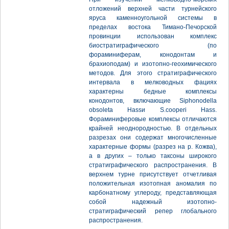
отложений верхней части турнейского
яруса каменноугольной системы в
пределах востока Тимано-Печорской
провинции использован комплекс
биостратиграфического (по
фораминиферам, конодонтам и
брахиоподам) и изотопно-геохимического
методов. Для этого стратиграфического
интервала в мелководных фациях
характерны бедные комплексы
конодонтов, включающие Siphonodella
obsoleta Hassи S.cooperi Hass.
Фораминиферовые комплексы отличаются
крайней неоднородностью. В отдельных
разрезах они содержат многочисленные
характерные формы (разрез на р. Кожва),
а в других – только таксоны широкого
стратиграфического распространения. В
верхнем турне присутствует отчетливая
положительная изотопная аномалия по
карбонатному углероду, представляющая
собой надежный изотопно-
стратиграфический репер глобального
распространения.