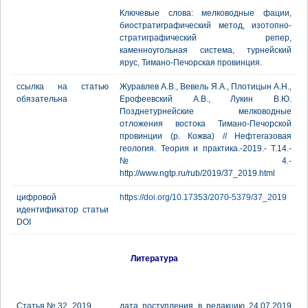
Ключевые слова: мелководные фации,
биостратиграфический метод, изотопно-
стратиграфический репер,
каменноугольная система, турнейский
ярус, Тимано-Печорская провинция.
ссылка на статью
Журавлев А.В., Вевель Я.А., Плотицын А.Н.,
обязательна
Ерофеевский А.В., Лукин В.Ю.
Позднетурнейские мелководные
отложения востока Тимано-Печорской
провинции (р. Кожва) // Нефтегазовая
геология. Теория и практика.-2019.- Т.14.-
№4.-
http://www.ngtp.ru/rub/2019/37_2019.html
цифровой
https://doi.org/10.17353/2070-5379/37_2019
идентификатор статьи
DOI
Литература
Статья № 32_2019
дата поступления в редакцию 24.07.2019