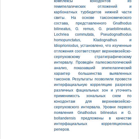
комплексы конодонтов из
гемипелагических отложений и
карбонатных турбидитов нижней части
свиты. На основе таксономического
состава, представленного Gnathodus
bilineatus, G. remus, G. praebilineatus,
Lochriea commutata, Pseudognathodus
homopunctatus, Kladognathus и
Idioprioniodus, установлено, что изученные
отложения соответствуют верхневизейско-
серпуховскому стратиграфическому
интервалу. Проведён палеоэкологический
анализ, показавший эпипелагический
характер большинства выявленных
таксонов. Результаты позволили провести
интерфациальную корреляцию разрезов
различных фациальных зон и уточнить
применимость зональных схем по
конодонтам для верхневизейско-
серпуховского интервала. Уровни первого
появления Gnathodus bilineatus и G.
bollandensis предложены в качестве
интерфациальных корреляционных
реперов.