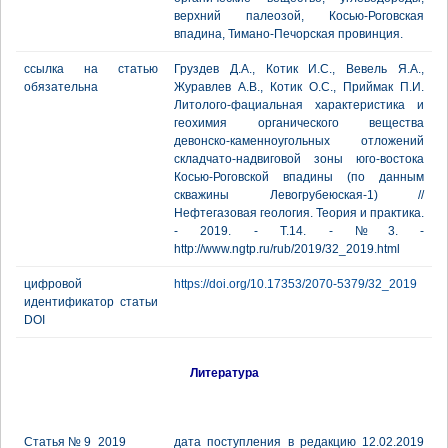
верхний палеозой, Косью-Роговская
впадина, Тимано-Печорская провинция.
ссылка на статью
Груздев Д.А., Котик И.С., Вевель Я.А.,
обязательна
Журавлев А.В., Котик О.С., Приймак П.И.
Литолого-фациальная характеристика и
геохимия органического вещества
девонско-каменноугольных отложений
складчато-надвиговой зоны юго-востока
Косью-Роговской впадины (по данным
скважины Левогрубеюская-1) //
Нефтегазовая геология. Теория и практика.
- 2019. - Т.14. - №3. -
http://www.ngtp.ru/rub/2019/32_2019.html
цифровой
https://doi.org/10.17353/2070-5379/32_2019
идентификатор статьи
DOI
Литература
Статья № 9_2019
дата поступления в редакцию 12.02.2019