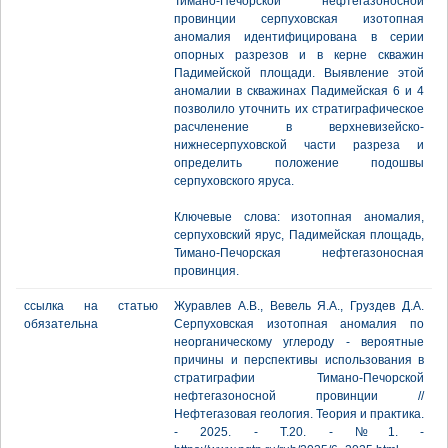
Тимано-Печорской нефтегазоносной
провинции серпуховская изотопная
аномалия идентифицирована в серии
опорных разрезов и в керне скважин
Падимейской площади. Выявление этой
аномалии в скважинах Падимейская 6 и 4
позволило уточнить их стратиграфическое
расчленение в верхневизейско-
нижнесерпуховской части разреза и
определить положение подошвы
серпуховского яруса.
Ключевые слова: изотопная аномалия,
серпуховский ярус, Падимейская площадь,
Тимано-Печорская нефтегазоносная
провинция.
ссылка на статью
Журавлев А.В., Вевель Я.А., Груздев Д.А.
обязательна
Серпуховская изотопная аномалия по
неорганическому углероду - вероятные
причины и перспективы использования в
стратиграфии Тимано-Печорской
нефтегазоносной провинции //
Нефтегазовая геология. Теория и практика.
- 2025. - Т.20. - №1. -