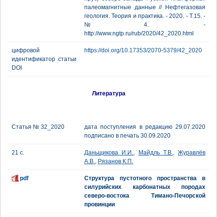
палеомагнитные данные // Нефтегазовая
геология. Теория и практика. - 2020. - Т.15. -
№4. -
http://www.ngtp.ru/rub/2020/42_2020.html
цифровой
https://doi.org/10.17353/2070-5379/42_2020
идентификатор статьи
DOI
Литература
Статья № 32_2020
дата поступления в редакцию 29.07.2020
подписано в печать 30.09.2020
21 с.
Даньщикова И.И.
,
Майдль Т.В.
,
Журавлёв
А.В.
,
Рязанов К.П.
pdf
Структура пустотного пространства в
силурийских карбонатных породах
северо-востока Тимано-Печорской
провинции