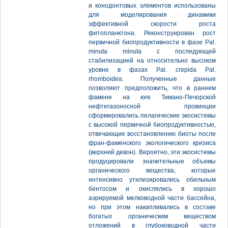
и конодонтовых элементов использованы
для моделирования динамики
эффективной скорости роста
фитопланктона. Реконструирован рост
первичной биопродуктивности в фазе Pal.
minuta minuta с последующей
стабилизацией на относительно высоком
уровне в фазах Pal. crepida Pal.
rhomboidea. Полученные данные
позволяют предположить, что в раннем
фамене на юге Тимано-Печорской
нефтегазоносной провинции
сформировались пелагические экосистемы
с высокой первичной биопродуктивностью,
отвечающие восстановлению биоты после
фран-фаменского экологического кризиса
(верхний девон). Вероятно, эти экосистемы
продуцировали значительные объемы
органического вещества, которые
интенсивно утилизировались обильным
бентосом и окислялись в хорошо
аэрируемой мелководной части бассейна,
но при этом накапливались в составе
богатых органическим веществом
отложений в глубоководной части