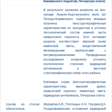
Кожвинского поднятия, Печорская плита)
В результате изучения разрезов на юго-
западе Лыжско-Кыртаельского вала (юг
Печора-Кожвинского поднятия) впервые
получена биостратиграфическая
характеристика по конодонтам и уточнен
литологический состав нижней части
нюмылгского горизонта. Этот интервал
разреза соответствует верхней пачке
каменской свиты, представленной
мелководными карбонатами с
битумопроявлениями. Проведенные
исследования позволили уточнить
геологическое строение Ыджидской
антиклинали и местную
стратиграфическую схему этого района.
Ключевые слова: биостратиграфическая
характеристика, верхний девон,
нюмылгский горизонт, каменская свита,
Ыджидская антиклиналь, Печорская плита.
ссылка на статью
Журавлев А.В., Плотицын А.Н., Груздев Д.А.
обязательна
Позднефаменские отложения Ыджидской