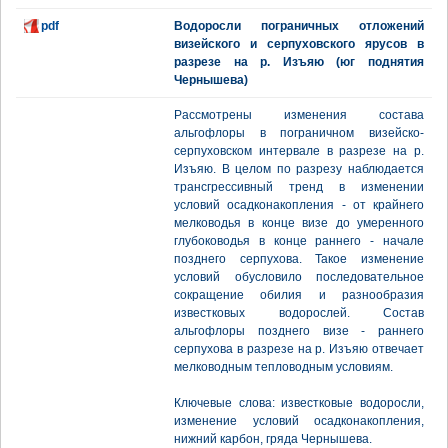
pdf
Водоросли пограничных отложений
визейского и серпуховского ярусов в
разрезе на р. Изъяю (юг поднятия
Чернышева)
Рассмотрены изменения состава
альгофлоры в пограничном визейско-
серпуховском интервале в разрезе на р.
Изъяю. В целом по разрезу наблюдается
трансгрессивный тренд в изменении
условий осадконакопления - от крайнего
мелководья в конце визе до умеренного
глубоководья в конце раннего - начале
позднего серпухова. Такое изменение
условий обусловило последовательное
сокращение обилия и разнообразия
известковых водорослей. Состав
альгофлоры позднего визе - раннего
серпухова в разрезе на р. Изъяю отвечает
мелководным тепловодным условиям.
Ключевые слова: известковые водоросли,
изменение условий осадконакопления,
нижний карбон, гряда Чернышева.