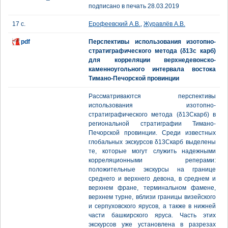
подписано в печать 28.03.2019
17 с.
Ерофеевский А.В.
,
Журавлёв А.В.
pdf
Перспективы использования изотопно-
стратиграфического метода (δ13c карб)
для корреляции верхнедевонско-
каменноугольного интервала востока
Тимано-Печорской провинции
Рассматриваются перспективы
использования изотопно-
стратиграфического метода (δ13Cкарб) в
региональной стратиграфии Тимано-
Печорской провинции. Среди известных
глобальных экскурсов δ13Cкарб выделены
те, которые могут служить надежными
корреляционными реперами:
положительные экскурсы на границе
среднего и верхнего девона, в среднем и
верхнем фране, терминальном фамене,
верхнем турне, вблизи границы визейского
и серпуховского ярусов, а также в нижней
части башкирского яруса. Часть этих
экскурсов уже установлена в разрезах