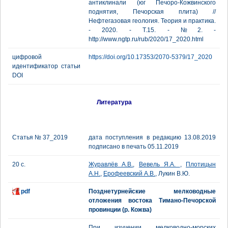
антиклинали (юг Печоро-Кожвинского
поднятия, Печорская плита) //
Нефтегазовая геология. Теория и практика.
- 2020. - Т.15. - №2. -
http://www.ngtp.ru/rub/2020/17_2020.html
цифровой
https://doi.org/10.17353/2070-5379/17_2020
идентификатор статьи
DOI
Литература
Статья № 37_2019
дата поступления в редакцию 13.08.2019
подписано в печать 05.11.2019
20 с.
Журавлёв А.В.
,
Вевель Я.А.
,
Плотицын
А.Н.
,
Ерофеевский А.В.
, Лукин В.Ю.
pdf
Позднетурнейские мелководные
отложения востока Тимано-Печорской
провинции (р. Кожва)
При изучении мелководно-морских