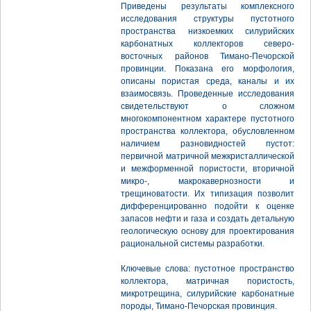
Приведены результаты комплексного
исследования структуры пустотного
пространства низкоемких силурийских
карбонатных коллекторов северо-
восточных районов Тимано-Печорской
провинции. Показана его морфология,
описаны пористая среда, каналы и их
взаимосвязь. Проведенные исследования
свидетельствуют о сложном
многокомпонентном характере пустотного
пространства коллектора, обусловленном
наличием разновидностей пустот:
первичной матричной межкристаллической
и межформенной пористости, вторичной
микро-, макрокавернозности и
трещиноватости. Их типизация позволит
дифференцированно подойти к оценке
запасов нефти и газа и создать детальную
геологическую основу для проектирования
рациональной системы разработки.
Ключевые слова: пустотное пространство
коллектора, матричная пористость,
микротрещина, силурийские карбонатные
породы, Тимано-Печорская провинция.