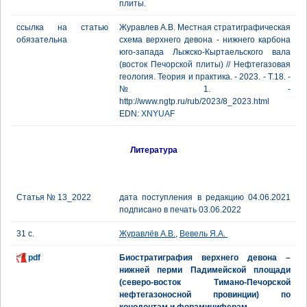
плиты.
ссылка на статью
Журавлев А.В. Местная стратиграфическая
обязательна
схема верхнего девона - нижнего карбона
юго-запада Лыжско-Кыртаельского вала
(восток Печорской плиты) // Нефтегазовая
геология. Теория и практика. - 2023. - Т.18. -
№1. -
http://www.ngtp.ru/rub/2023/8_2023.html
EDN:
XNYUAF
Литература
Статья № 13_2022
дата поступления в редакцию 04.06.2021
подписано в печать 03.06.2022
31 с.
Журавлёв А.В.
,
Вевель Я.А.
pdf
Биостратиграфия верхнего девона –
нижней перми Падимейской площади
(северо-восток Тимано-Печорской
нефтегазоносной провинции) по