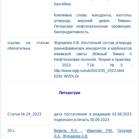
бассейна.
Ключевые слова: конодонты, изотопы
углерода, верхний девон, Тимано-
Печорская нефтегазоносная провинция,
биопродуктивность.
ссылка на статью
Журавлев А.В. Изотопный состав углерода
обязательна
раннефаменских конодонтов и карбонатов
ижемской свиты (Южный Тиман) //
Нефтегазовая геология. Теория и практика.
- 2023. - Т.18. - №3. -
http://www.ngtp.ru/rub/2023/35_2023.html
EDN: WVDLGI
Литература
Статья № 24_2023
дата поступления в редакцию 02.06.2023
подписано в печать 30.06.2023
20 с.
Вевель Я.А.
,
Иванова Р.М.
,
Груздев
Д.А.
,
Журавлёв А.В.