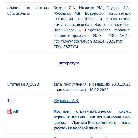
ссылка на статью
Вевель Я.А., Иванова Р.М., Груздев Д.А.,
обязательна
Журавлёв А.В. Водоросли пограничных
отложений визейского и серпуховского
ярусов в разрезе на р. Изъяю (юг поднятия
Чернышева) // Нефтегазовая геология.
Теория и практика. - 2023. - Т.18. - №2. -
http://www.ngtp.ru/rub/2023/24_2023.html
EDN: ZSZTYM
Литература
Статья № 8_2023
дата поступления в редакцию 26.01.2023
подписано в печать 10.02.2023
16 с.
Журавлёв А.В.
pdf
Местная стратиграфическая схема
верхнего девона - нижнего карбона юго-
запада Лыжско-Кыртаельского вала
(восток Печорской плиты)