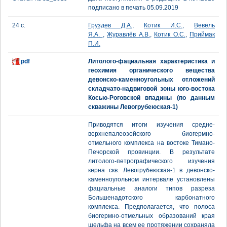
подписано в печать 05.09.2019
24 с.
Груздев Д.А.
,
Котик И.С.
,
Вевель
Я.А.
,
Журавлёв А.В.
,
Котик О.С.
,
Приймак
П.И.
pdf
Литолого-фациальная характеристика и
геохимия органического вещества
девонско-каменноугольных отложений
складчато-надвиговой зоны юго-востока
Косью-Роговской впадины (по данным
скважины Левогрубеюская-1)
Приводятся итоги изучения средне-
верхнепалеозойского биогермно-
отмельного комплекса на востоке Тимано-
Печорской провинции. В результате
литолого-петрографического изучения
керна скв. Левогрубеюская-1 в девонско-
каменноугольном интервале установлены
фациальные аналоги типов разреза
Большенадотского карбонатного
комплекса. Предполагается, что полоса
биогермно-отмельных образований края
шельфа на всем ее протяжении сохраняла