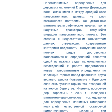
Палеомагнитные определения для
девонских отложений Главного Девонского
поля, имеющиеся в международной базе
палеомагнитных данных, не дают
возможности построить как детальные
магнитостратиграфические шкалы, так и
надежные траектории кажущейся
миграции палеомагнитного полюса. Это
связано с недостаточным количеством
данных, отвечающих современным
критериям надежности. Получение более
полных рядов достоверных
палеомагнитных определений является
одной из важных задач палеомагнитных
исследований. В работе представлены
новые палеомагнитные определения по
коллекции горных пород франского яруса
верхнего девона (ильменские и бурегские
слои семилукского горизонта), отобранной
на южном берегу оз. Ильмень, восточнее
дер. Коростынь в 2009 г. Проведены
магнитоминералогические исследования
для определения магнитных минералов
носителей естественной остаточной
намагниченности. Выделены три