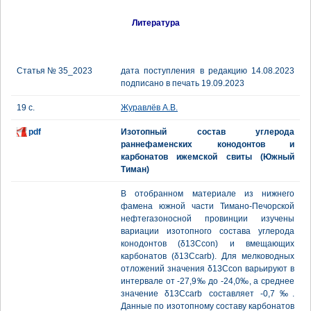
Литература
Статья № 35_2023
дата поступления в редакцию 14.08.2023
подписано в печать 19.09.2023
19 с.
Журавлёв А.В.
pdf
Изотопный состав углерода
раннефаменских конодонтов и
карбонатов ижемской свиты (Южный
Тиман)
В отобранном материале из нижнего
фамена южной части Тимано-Печорской
нефтегазоносной провинции изучены
вариации изотопного состава углерода
конодонтов (δ13Ccon) и вмещающих
карбонатов (δ13Ccarb). Для мелководных
отложений значения δ13Ccon варьируют в
интервале от -27,9‰ до -24,0‰, а среднее
значение δ13Ccarb составляет -0,7‰.
Данные по изотопному составу карбонатов