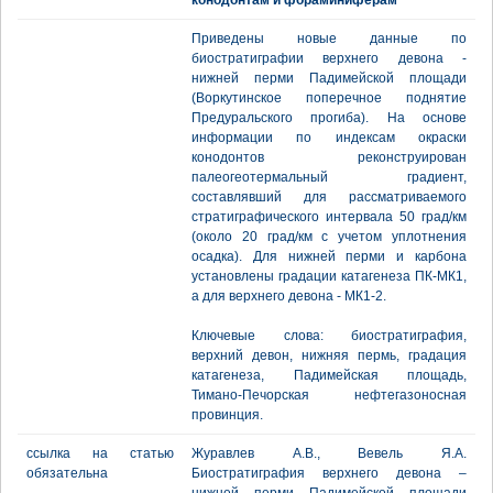
конодонтам и фораминиферам
Приведены новые данные по
биостратиграфии верхнего девона -
нижней перми Падимейской площади
(Воркутинское поперечное поднятие
Предуральского прогиба). На основе
информации по индексам окраски
конодонтов реконструирован
палеогеотермальный градиент,
составлявший для рассматриваемого
стратиграфического интервала 50 град/км
(около 20 град/км с учетом уплотнения
осадка). Для нижней перми и карбона
установлены градации катагенеза ПК-МК1,
а для верхнего девона - МК1-2.
Ключевые слова: биостратиграфия,
верхний девон, нижняя пермь, градация
катагенеза, Падимейская площадь,
Тимано-Печорская нефтегазоносная
провинция.
ссылка на статью
Журавлев А.В., Вевель Я.А.
обязательна
Биостратиграфия верхнего девона –