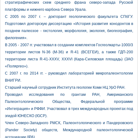
стратиграфических схем среднего франа северо-запада Русской
платформы и нижнего карбона Севера Урала.
С 2005 по 2007 г. – докторант геологического факультета СПбГУ.
Подготовил докторскую диссертацию «История развития конодонтов в
позднем палеозое - гистология, морфология, экология, биогеография,
филогения».
В 2005 - 2007 гг. участвовал в создании комплектов Госгеолкарты-1000/3
территории листов N-36 (M-36) и R-41 (ВСЕГЕИ), а также ГДП-200
территории листа R-41-XXXV, XXXVI (Кара-Силовская площадь) (ЗАО
«Поляргео»).
С 2007 г. по 2014 гг. - руководил лабораторией микропалеонтологии
ВНИГРИ.
Старший научный сотрудник Института геологии Коми НЦ УрО РАН.
Проводил исследования по грантам РАН, Американского
Палеонтологического Общества, Федеральной программе
«Интеграция» и РФФИ. Участвовал в трех международных проектах под
эгидой ЮНЕСКО (IGCP).
Член Северо-Западного РМСК, Палеонтологического и Пандеровского
(Pander Society) обществ, Международной палеонтологической
ассоциации (IPA).