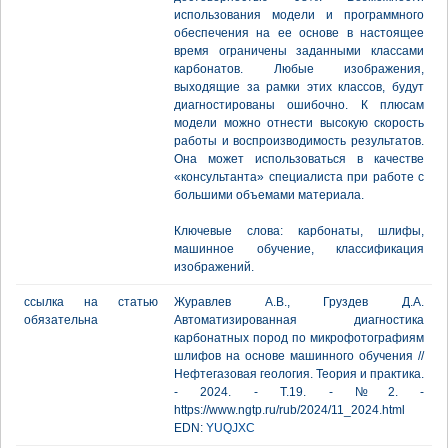
использования модели и программного
обеспечения на ее основе в настоящее
время ограничены заданными классами
карбонатов. Любые изображения,
выходящие за рамки этих классов, будут
диагностированы ошибочно. К плюсам
модели можно отнести высокую скорость
работы и воспроизводимость результатов.
Она может использоваться в качестве
«консультанта» специалиста при работе с
большими объемами материала.
Ключевые слова: карбонаты, шлифы,
машинное обучение, классификация
изображений.
ссылка на статью
Журавлев А.В., Груздев Д.А.
обязательна
Автоматизированная диагностика
карбонатных пород по микрофотографиям
шлифов на основе машинного обучения //
Нефтегазовая геология. Теория и практика.
- 2024. - Т.19. - №2. -
https://www.ngtp.ru/rub/2024/11_2024.html
EDN:
YUQJXC