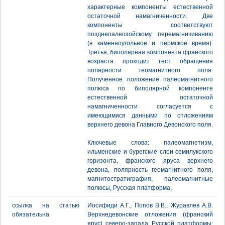
характерные компоненты естественной
остаточной намагниченности. Две
компоненты соответствуют
позднепалеозойскому перемагничиванию
(в каменноугольное и пермское время).
Третья, биполярная компонента франского
возраста проходит тест обращения
полярности геомагнитного поля.
Полученное положение палеомагнитного
полюса по биполярной компоненте
естественной остаточной
намагниченности согласуется с
имеющимися данными по отложениям
верхнего девона Главного Девонского поля.
Ключевые слова: палеомагнетизм,
ильменские и бурегские слои семилукского
горизонта, франского яруса верхнего
девона, полярность геомагнитного поля,
магнитостратиграфия, палеомагнитные
полюсы, Русская платформа.
ссылка на статью
Иосифиди А.Г., Попов В.В., Журавлев А.В.
обязательна
Верхнедевонские отложения (франский
ярус) северо-запада Русской платформы: