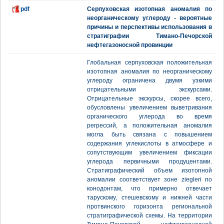
pdf
Серпуховская изотопная аномалия по
неорганическому углероду - вероятные
причины и перспективы использования в
стратиграфии Тимано-Печорской
нефтегазоносной провинции
Глобальная серпуховская положительная
изотопная аномалия по неорганическому
углероду ограничена двумя узкими
отрицательными экскурсами.
Отрицательные экскурсы, скорее всего,
обусловлены увеличением выветривания
органического углерода во время
регрессий, а положительная аномалия
могла быть связана с повышением
содержания углекислоты в атмосфере и
сопутствующим увеличением фиксации
углерода первичными продуцентами.
Стратиграфический объем изотопной
аномалии соответствует зоне ziegleri по
конодонтам, что примерно отвечает
тарускому, стешевскому и нижней части
протвинского горизонта региональной
стратиграфической схемы. На территории