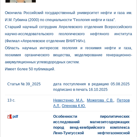
Окончила Российский государственный университет нефти и газа им.
И.М. Губкина (2000) по специальности "Геология нефти и газа".
Старший научный сотрудник Апрелевского отделения Всероссийского
научно-исследовательского геологического нефтяного института
(Филиал «Апрелевское отделение ВНИГНИ»).
Область научных интересов: геология и геохимия нефти и газа,
геохимия органического вещества, моделирование генерационно-
аккумуляционных углеводородных систем.
Имеет более 50 публикаций.
Статья № 39_2025
дата поступления в редакцию 05.08.2025
подписано в печать 16.10.2025
13 с.
Невестенко М.А.
,
Можегова С.В.
,
Петров
А.Л.
,
Оленова К.Ю.
pdf
Особенности пиролитических
исследований магнезитсодержащих
пород венд-кембрийского комплекса
Лено-Тунгусской нефтегазоносной