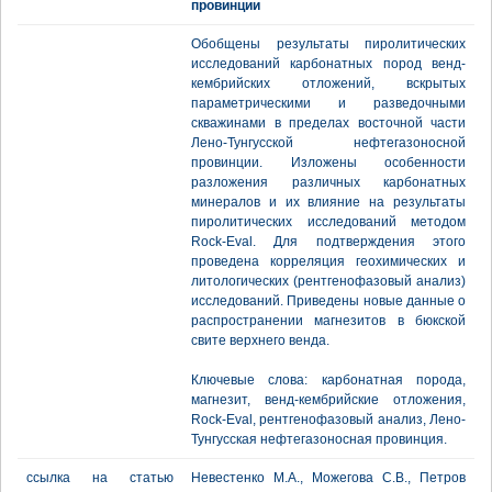
провинции
Обобщены результаты пиролитических
исследований карбонатных пород венд-
кембрийских отложений, вскрытых
параметрическими и разведочными
скважинами в пределах восточной части
Лено-Тунгусской нефтегазоносной
провинции. Изложены особенности
разложения различных карбонатных
минералов и их влияние на результаты
пиролитических исследований методом
Rock-Eval. Для подтверждения этого
проведена корреляция геохимических и
литологических (рентгенофазовый анализ)
исследований. Приведены новые данные о
распространении магнезитов в бюкской
свите верхнего венда.
Ключевые слова: карбонатная порода,
магнезит, венд-кембрийские отложения,
Rock-Eval, рентгенофазовый анализ, Лено-
Тунгусская нефтегазоносная провинция.
ссылка на статью
Невестенко М.А., Можегова С.В., Петров