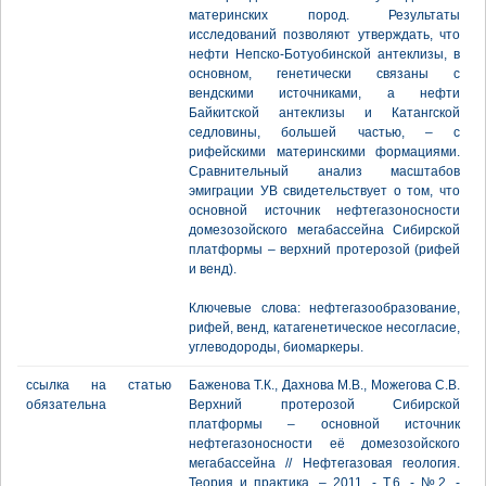
материнских пород. Результаты
исследований позволяют утверждать, что
нефти Непско-Ботуобинской антеклизы, в
основном, генетически связаны с
вендскими источниками, а нефти
Байкитской антеклизы и Катангской
седловины, большей частью, – с
рифейскими материнскими формациями.
Сравнительный анализ масштабов
эмиграции УВ свидетельствует о том, что
основной источник нефтегазоносности
домезозойского мегабассейна Сибирской
платформы – верхний протерозой (рифей
и венд).
Ключевые слова: нефтегазообразование,
рифей, венд, катагенетическое несогласие,
углеводороды, биомаркеры.
ссылка на статью
Баженова Т.К., Дахнова М.В., Можегова С.В.
обязательна
Верхний протерозой Сибирской
платформы – основной источник
нефтегазоносности её домезозойского
мегабассейна // Нефтегазовая геология.
Теория и практика. – 2011. - Т.6. - №2. -