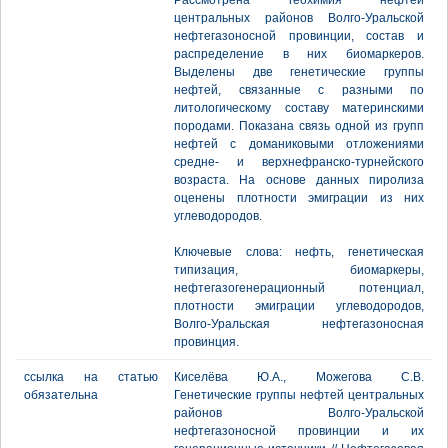
Рассмотрена геохимия нефтей
центральных районов Волго-Уральской
нефтегазоносной провинции, состав и
распределение в них биомаркеров.
Выделены две генетические группы
нефтей, связанные с разными по
литологическому составу материнскими
породами. Показана связь одной из групп
нефтей с доманиковыми отложениями
средне- и верхнефранско-турнейского
возраста. На основе данных пиролиза
оценены плотности эмиграции из них
углеводородов.
Ключевые слова: нефть, генетическая
типизация, биомаркеры,
нефтегазогенерационный потенциал,
плотности эмиграции углеводородов,
Волго-Уральская нефтегазоносная
провинция.
ссылка на статью
Киселёва Ю.А., Можегова С.В.
обязательна
Генетические группы нефтей центральных
районов Волго-Уральской
нефтегазоносной провинции и их