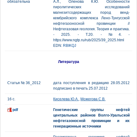
обязательна
А.Л., Оленова К.Ю. Особенности
пиролитических исследований
магнезитсодержащих пород венд-
кембрийского комплекса Лено-Тунгусской
нефтегазоносной провинции //
Нефтегазовая геология. Теория и практика.
- 2025. - Т.20. - №4. -
https://www.ngtp.ru/rub/2025/39_2025.html
EDN:
RBIKQJ
Литература
Статья № 36_2012
дата поступления в редакцию 28.05.2012
подписано в печать 25.07.2012
16 с.
Киселева Ю.А.
,
Можегова С.В.
pdf
Генетические группы нефтей
центральных районов Волго-Уральской
нефтегазоносной провинции и их
генерационные источники