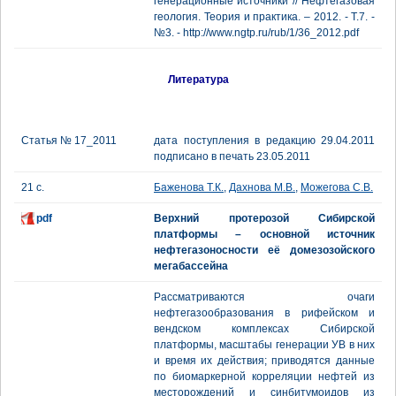
генерационные источники // Нефтегазовая
геология. Теория и практика. – 2012. - Т.7. -
№3. - http://www.ngtp.ru/rub/1/36_2012.pdf
Литература
Статья № 17_2011
дата поступления в редакцию 29.04.2011
подписано в печать 23.05.2011
21 с.
Баженова Т.К.
,
Дахнова М.В.
,
Можегова С.В.
pdf
Верхний протерозой Сибирской
платформы – основной источник
нефтегазоносности её домезозойского
мегабассейна
Рассматриваются очаги
нефтегазообразования в рифейском и
вендском комплексах Сибирской
платформы, масштабы генерации УВ в них
и время их действия; приводятся данные
по биомаркерной корреляции нефтей из
месторождений и синбитумоидов из