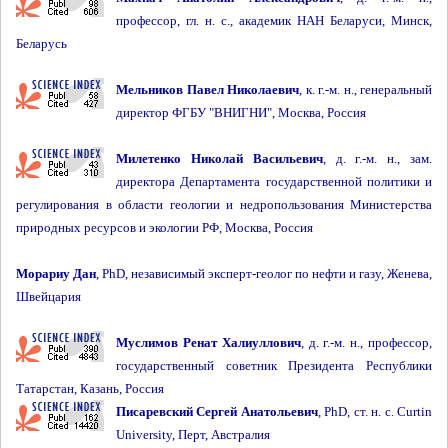
профессор, гл. н. с., академик НАН Беларуси, Минск,
Беларусь
Мельников Павел Николаевич
, к. г.-м. н., генеральный
директор ФГБУ "ВНИГНИ", Москва, Россия
Милетенко Николай Васильевич
, д. г.-м. н., зам.
директора Департамента государственной политики и
регулирования в области геологии и недропользования Министерства
природных ресурсов и экологии РФ, Москва, Россия
Морариу Дан
, PhD, независимый эксперт-геолог по нефти и газу, Женева,
Швейцария
Муслимов Ренат Халиуллович
, д. г.-м. н., профессор,
государственный советник Президента Республики
Татарстан, Казань, Россия
Писаревский Сергей Анатольевич
, PhD, ст. н. с. Curtin
University, Перт, Австралия