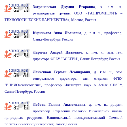
Заграновская Джулия Егоровна
, к. г.-м. н.,
руководитель группы ООО «ГАЗПРОМНЕФТЬ –
ТЕХНОЛОГИЧЕСКИЕ ПАРТНЁРСТВА», Москва, Россия
Киричкова Анна Ивановна
, д. г.-м. н., профессор,
Санкт-Петербург, Россия
Ларичев Андрей Иванович
, к. г.-м. н., зам. ген.
директора ФГБУ "ВСЕГЕИ", Санкт-Петербург, Россия
Лейченков Герман Леонидович
, д. г.-м. н., зам.
генерального директора, зав. отделом ФГБУ
"ВНИИОкеангеология", профессор Института наук о Земле СПбГУ,
Санкт-Петербург, Россия
Лобова Галина Анатольевна
, д. г.-м. н., доцент,
профессор Отделения геологии Инженерной школы
природных ресурсов, Национальный исследовательский Томский
политехнический университет, Томск, Россия