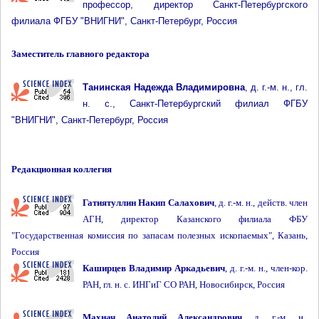
профессор, директор Санкт-Петербургского
филиала ФГБУ "ВНИГНИ", Санкт-Петербург, Россия
Заместитель главного редактора
Танинская Надежда Владимировна
, д. г.-м. н., гл.
н. с., Санкт-Петербургский филиал ФГБУ
"ВНИГНИ", Санкт-Петербург, Россия
Редакционная коллегия
Гатиятуллин Накип Салахович
, д. г.-м. н., действ. член
АГН, директор Казанского филиала ФБУ
"Государственная комиссия по запасам полезных ископаемых", Казань,
Россия
Каширцев Владимир Аркадьевич
, д. г.-м. н., член-кор.
РАН, гл. н. с. ИНГиГ СО РАН, Новосибирск, Россия
Махнач Анатолий Александрович
, д. г.-м. н.,