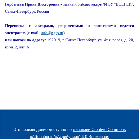
Горбачева Ирина Викторовна
- главный библиотекарь ФГБУ "ВСЕГЕИ",
Санкт-Петербург, Россия
Переписка с авторами, рецензентами и читателями ведется
электронно
(e-mail:
info@ngtp.ru
)
или почтой по адресу:
192019, г. Санкт-Петербург, ул. Фаянсовая, д. 20,
корп. 2, лит. А
Это произведение доступно по
лицензии Creative Commons
«Attribution» («Атрибуция») 4.0 Всемирная