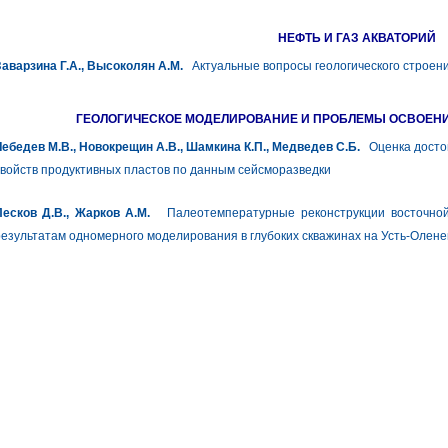
НЕФТЬ И ГАЗ АКВАТОРИЙ
аварзина Г.А., Высоколян А.М.
Актуальные вопросы геологического строен
ГЕОЛОГИЧЕСКОЕ МОДЕЛИРОВАНИЕ И ПРОБЛЕМЫ ОСВОЕН
ебедев М.В., Новокрещин А.В., Шамкина К.П., Медведев С.Б.
Оценка достов
войств продуктивных пластов по данным сейсморазведки
Песков Д.В., Жарков А.М.
Палеотемпературные реконструкции восточной 
езультатам одномерного моделирования в глубоких скважинах на Усть-Олене