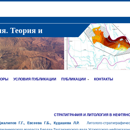
ия. Теория и
ТОРЫ
УСЛОВИЯ ПУБЛИКАЦИИ
ПУБЛИКАЦИИ
КОНТАКТЫ
СТРАТИГРАФИЯ И ЛИТОЛОГИЯ В НЕФТЯН
Джалилов Г.Г., Евсеева Г.Б., Кудашева Л.Р.
Литолого-стратиграфичес
реднеюрского возраста Бердах-Тахтакаирского вала Устюртского нефтегазон