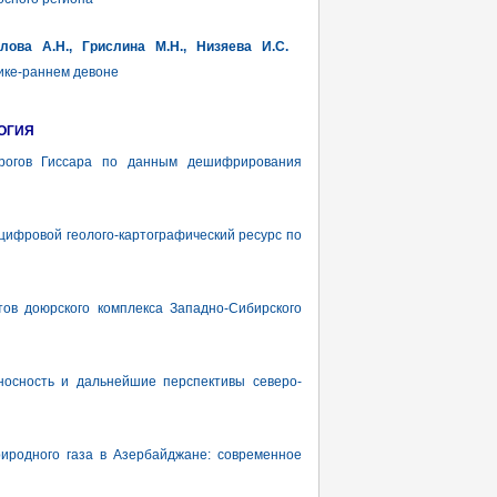
лова А.Н., Грислина М.Н., Низяева И.С.
ике-раннем девоне
ОГИЯ
рогов Гиссара по данным дешифрирования
фровой геолого-картографический ресурс по
в доюрского комплекса Западно-Сибирского
сность и дальнейшие перспективы северо-
одного газа в Азербайджане: современное