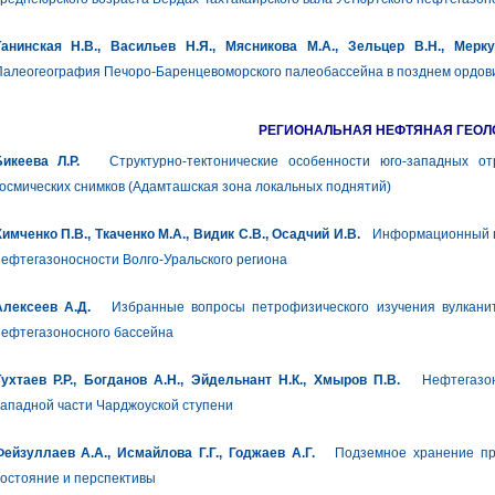
Танинская Н.В., Васильев Н.Я., Мясникова М.А., Зельцер В.Н., Мерку
Палеогеография Печоро-Баренцевоморского палеобассейна в позднем ордов
РЕГИОНАЛЬНАЯ НЕФТЯНАЯ ГЕОЛ
Бикеева Л.Р.
Cтруктурно-тектонические особенности юго-западных от
осмических снимков (Адамташская зона локальных поднятий)
имченко П.В., Ткаченко М.А., Видик С.В., Осадчий И.В.
Информационный ци
ефтегазоносности Волго-Уральского региона
Алексеев А.Д.
Избранные вопросы петрофизического изучения вулканито
нефтегазоносного бассейна
ухтаев Р.Р., Богданов А.Н., Эйдельнант Н.К., Хмыров П.В.
Нефтегазоно
ападной части Чарджоуской ступени
ейзуллаев А.А., Исмайлова Г.Г., Годжаев А.Г.
Подземное хранение прир
остояние и перспективы