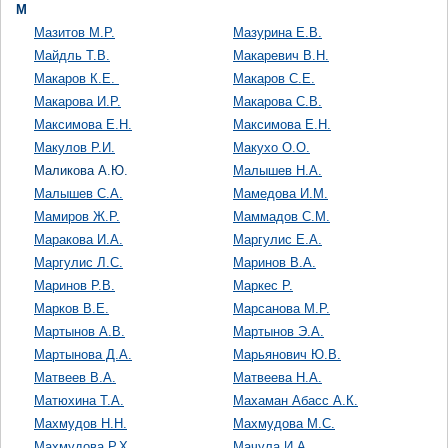
М
Мазитов М.Р.
Мазурина Е.В.
Майдль Т.В.
Макаревич В.Н.
Макаров К.Е.
Макаров С.Е.
Макарова И.Р.
Макарова С.В.
Максимова Е.Н.
Максимова Е.Н.
Макулов Р.И.
Макухо О.О.
Маликова А.Ю.
Малышев Н.А.
Малышев С.А.
Мамедова И.М.
Мамиров Ж.Р.
Маммадов C.M.
Маракова И.А.
Маргулис Е.А.
Маргулис Л.С.
Маринов В.А.
Маринов Р.В.
Маркес Р.
Марков В.Е.
Марсанова М.Р.
Мартынов А.В.
Мартынов Э.А.
Мартынова Д.А.
Марьянович Ю.В.
Матвеев В.А.
Матвеева Н.А.
Матюхина Т.А.
Махаман Абасс А.К.
Махмудов Н.Н.
Махмудова М.С.
Махмудова Р.Х.
Мачула И.А.