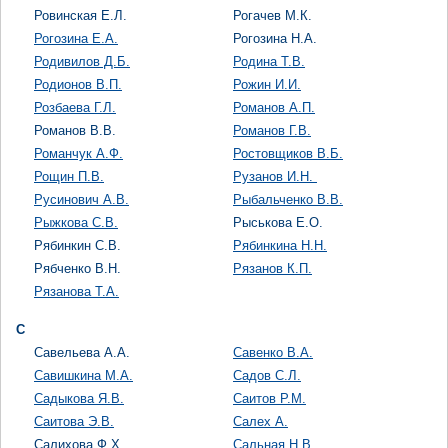
Ровинская Е.Л.
Рогачев М.К.
Рогозина Е.А.
Рогозина Н.А.
Родивилов Д.Б.
Родина Т.В.
Родионов В.П.
Рожин И.И.
Розбаева Г.Л.
Романов А.П.
Романов В.В.
Романов Г.В.
Романчук А.Ф.
Ростовщиков В.Б.
Рощин П.В.
Рузанов И.Н.
Русинович А.В.
Рыбальченко В.В.
Рыжкова С.В.
Рыськова Е.О.
Рябинкин С.В.
Рябинкина Н.Н.
Рябченко В.Н.
Рязанов К.П.
Рязанова Т.А.
С
Савельева А.А.
Савенко В.А.
Савишкина М.А.
Садов С.Л.
Садыкова Я.В.
Саитов Р.М.
Саитова Э.В.
Салех А.
Салихова Ф.Х.
Сальная Н.В.