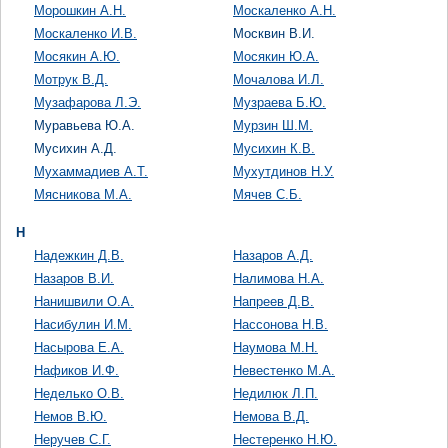
Морошкин А.Н.
Москаленко А.Н.
Москаленко И.В.
Москвин В.И.
Мосякин А.Ю.
Мосякин Ю.А.
Мотрук В.Д.
Мочалова И.Л.
Музафарова Л.Э.
Музраева Б.Ю.
Муравьева Ю.А.
Мурзин Ш.М.
Мусихин А.Д.
Мусихин К.В.
Мухаммадиев А.Т.
Мухутдинов Н.У.
Мясникова М.А.
Мячев С.Б.
Н
Надежкин Д.В.
Назаров А.Д.
Назаров В.И.
Налимова Н.А.
Нанишвили О.А.
Напреев Д.В.
Насибулин И.М.
Нассонова Н.В.
Насырова Е.А.
Наумова М.Н.
Нафиков И.Ф.
Невестенко М.А.
Неделько О.В.
Недилюк Л.П.
Немов В.Ю.
Немова В.Д.
Неручев С.Г.
Нестеренко Н.Ю.