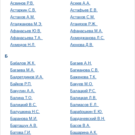
Асвинов Р.В.
Асеев А.А.
Астаркин С.В.
Астафьев Е.В.
Астахов А.М.
Астахов С.М.
Атаджанова М.Э.
Атанязов Р.Ж.
Афанасьев Ю.В.
Афанасьева М.А.
Афанасьева Т.А.
Ахмеджанова Л.С.
Ахмедов Н.Л.
Аюнова Д.В.
Б
Бабалов Ж.К.
Багаев А.Н.
Багаева М.А.
Багманова С.В.
Бадретдинов И.А.
Баженова Т.К.
Байков Р.П.
Бакуев М.О.
Бакулин А.А.
Балацкий Р.С.
Балина Т.О.
Балицкая Л.В.
Балицкий В.С.
Балмасов Е.Л.
Балушкина Н.С.
Барабошкин Е.Ю.
Баранова М.И.
Бардачевский В.Н.
Бартащук А.В.
Басов В.А.
Батова Г.И.
Башарина А.К.