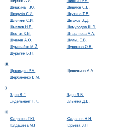
Ширяев А.А.
Шишкин Р.А.
Шишкина Т.Ю.
Шишлов С.Б.
Шкарубо С.И.
Шкутина Т.Е.
Шленкин С.И.
Шмаков В.Д.
Шмелев Н.Е.
Шомуродов Ш.Э.
Шостак К.В.
Штырляева А.А.
Шуваев А.О.
Шульц Е.В.
Шумскайте М.Й.
Шурекова О.В.
Шурыгин Б.Н.
Щ
Щеколдин Р.А.
Щепочкина А.А.
Щербаненко В.М.
Э
Эдер В.Г.
Эдер Л.В.
Эйдельнант Н.К.
Элькина Д.В.
Ю
Юлдашев Г.Ю.
Юлдашев Н.Н.
Юлдашева М.Г.
Юрьева З.П.