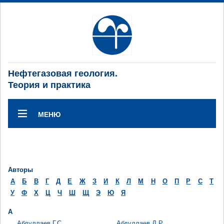
Нефтегазовая геология.
Теория и практика
МЕНЮ
Авторы
А
Б
В
Г
Д
Е
Ж
З
И
К
Л
М
Н
О
П
Р
С
Т
У
Ф
Х
Ц
Ч
Ш
Щ
Э
Ю
Я
А
Абдуллаев Г.С.
Абдуллаев Д.Р.