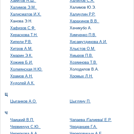
Хайитов Н.Ш.
Халилов С.А.
Халимов Э.М.
Халимов Ю.Э.
Халисматов И.Х.
Халиулин Р.Р.
Ханова Э.Н.
Харахинов В.В.
Хафизов С.Ф.
Хачикубо А.
Хераскова Т.Н.
Химченко П.В.
Хипели Р.В.
Хисамутдинова А.И.
Хитров А.М.
Хлыстов О.М.
Хмарин Э.К.
Хмыров П.В.
Хожиев Б.И.
Хозяинова Т.В.
Холмянская Н.Ю.
Холодилов В.А.
Храмов А.Н.
Хромых Л.Н.
Худолей А.К.
Ц
Цыганков А.О.
Цыгляну П.
Ч
Чаицкий В.П.
Чапаева /Галиева/ Е.Р.
Червинчук С.Ю.
Черданцев Г.А.
Черепкова А.А.
Череповицын А.Е.