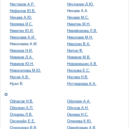
Нестеров А.Р.
Неудачин Д.Ю.
Нефедов Ю.В.
Нехаев А.А.
Нехаев А.Ю.
Нечаев М.С.
Низяева И.С.
Никитин М.Н.
Никитин Ю.И.
Никифорова Л.В.
Николаев А.И.
Николаев М.Н.
Николаева А.М.
Николин В.А.
Никонов Н.И.
Нилчи Ф.
Новиков Д.А.
Новиков М.В.
Новиков Ю.Н.
Новокрещин А.В.
Новоселова М.Ю.
Носкова Е.С.
Носов А.В.
Носова Н.В.
Нуал В.
Нугуманова А.А.
О
Обласов Н.В.
Оболкин А.А.
Оболкин А.П.
Обухов А.Н.
Огданец Л.В.
Окнова Н.С.
Оксенойд Е.Е.
Оленова К.Ю.
Оленченко В.В.
Оренбуркин А.В.