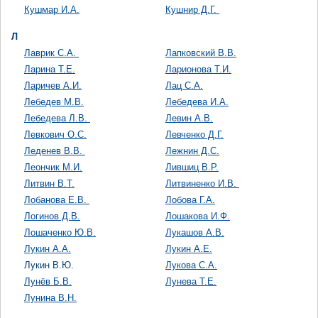
Кушмар И.А.
Кушнир Д.Г.
Л
Лаврик С.А.
Лапковский В.В.
Ларина Т.Е.
Ларионова Т.И.
Ларичев А.И.
Лац С.А.
Лебедев М.В.
Лебедева И.А.
Лебедева Л.В.
Левин А.В.
Левкович О.С.
Левченко Д.Г.
Леденев В.В.
Лежнин Д.С.
Леончик М.И.
Лившиц В.Р.
Литвин В.Т.
Литвиненко И.В.
Лобанова Е.В.
Лобова Г.А.
Логинов Д.В.
Лошакова И.Ф.
Лошаченко Ю.В.
Лукашов А.В.
Лукин А.А.
Лукин А.Е.
Лукин В.Ю.
Лукова С.А.
Лунёв Б.В.
Лунева Т.Е.
Лунина В.Н.