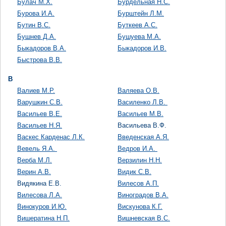
Булач М.Х.
Бурдельная Н.С.
Бурова И.А.
Бурштейн Л.М.
Бутин В.С.
Буткеев А.С.
Бушнев Д.А.
Бушуева М.А.
Быкадоров В.А.
Быкадоров И.В.
Быстрова В.В.
В
Валиев М.Р.
Валяева О.В.
Варушкин С.В.
Василенко Л.В.
Васильев В.Е.
Васильев М.В.
Васильев Н.Я.
Васильева В.Ф.
Васкес Карденас Л.К.
Введенская А.Я.
Вевель Я.А.
Ведров И.А.
Верба М.Л.
Верзилин Н.Н.
Верин А.В.
Видик С.В.
Видякина Е.В.
Вилесов А.П.
Вилесова Л.А.
Виноградов В.А.
Винокуров И.Ю.
Вискунова К.Г.
Вишератина Н.П.
Вишневская В.С.