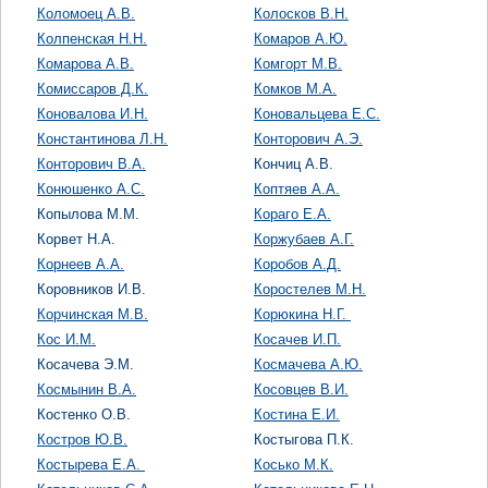
Коломоец А.В.
Колосков В.Н.
Колпенская Н.Н.
Комаров А.Ю.
Комарова А.В.
Комгорт М.В.
Комиссаров Д.К.
Комков М.А.
Коновалова И.Н.
Коновальцева Е.С.
Константинова Л.Н.
Конторович А.Э.
Конторович В.А.
Кончиц А.В.
Конюшенко А.С.
Коптяев А.А.
Копылова М.М.
Кораго Е.А.
Корвет Н.А.
Коржубаев А.Г.
Корнеев А.А.
Коробов А.Д.
Коровников И.В.
Коростелев М.Н.
Корчинская М.В.
Корюкина Н.Г.
Кос И.М.
Косачев И.П.
Косачева Э.М.
Космачева А.Ю.
Космынин В.А.
Косовцев В.И.
Костенко О.В.
Костина Е.И.
Костров Ю.В.
Костыгова П.К.
Костырева Е.А.
Косько М.К.