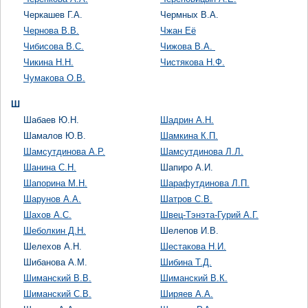
Черкашев Г.А.
Чермных В.А.
Чернова В.В.
Чжан Её
Чибисова В.С.
Чижова В.А.
Чикина Н.Н.
Чистякова Н.Ф.
Чумакова О.В.
Ш
Шабаев Ю.Н.
Шадрин А.Н.
Шамалов Ю.В.
Шамкина К.П.
Шамсутдинова А.Р.
Шамсутдинова Л.Л.
Шанина С.Н.
Шапиро А.И.
Шапорина М.Н.
Шарафутдинова Л.П.
Шарунов А.А.
Шатров С.В.
Шахов А.С.
Швец-Тэнэта-Гурий А.Г.
Шеболкин Д.Н.
Шелепов И.В.
Шелехов А.Н.
Шестакова Н.И.
Шибанова А.М.
Шибина Т.Д.
Шиманский В.В.
Шиманский В.К.
Шиманский С.В.
Ширяев А.А.