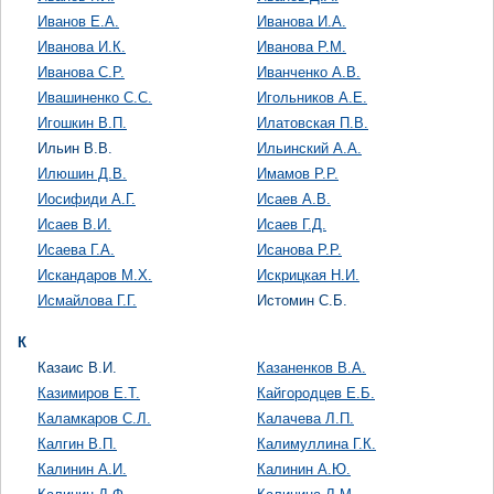
Иванов Е.А.
Иванова И.А.
Иванова И.К.
Иванова Р.М.
Иванова С.Р.
Иванченко А.В.
Ивашиненко С.С.
Игольников А.Е.
Игошкин В.П.
Илатовская П.В.
Ильин В.В.
Ильинский А.А.
Илюшин Д.В.
Имамов Р.Р.
Иосифиди А.Г.
Исаев А.В.
Исаев В.И.
Исаев Г.Д.
Исаева Г.А.
Исанова Р.Р.
Искандаров М.Х.
Искрицкая Н.И.
Исмайлова Г.Г.
Истомин С.Б.
К
Казаис В.И.
Казаненков В.А.
Казимиров Е.Т.
Кайгородцев Е.Б.
Каламкаров С.Л.
Калачева Л.П.
Калгин В.П.
Калимуллина Г.К.
Калинин А.И.
Калинин А.Ю.