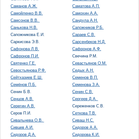
Саманов А.Ж.
Саматова А.П.
Самойленко В.В.
Самохин А.А.
Самсонов В.В.
Сандула А.Н.
Санькова Н.В.
Сапожников Р.Б.
Сапожникова Е.И.
Сараев С.В.
Саркисова Э.В.
Сарсенбеков Н.Д.
Сафонова Л.В.
Сафронов А.Ф.
Сафронов П.И.
Свечина Р.М.
Святенко Г.Е.
Севастьянов О.М.
Севостьянова Р.Ф.
Седых А.Н.
Сейтхазиев Е.Ш.
Семенов В.П.
Семёнов П.Б.
Семенова З.А.
Сенин Б.В.
Сенин С.В.
Сенцов А.В.
Сергеев Д.А.
Серегин А.В.
Сереженков С.В.
Серов П.И.
Сеткова Т.В.
Сивальнева О.В.
Сиваш Н.С.
Сивцев А.И.
Сидоров А.А.
Сидоров Д.А.
Сидорова К.И.