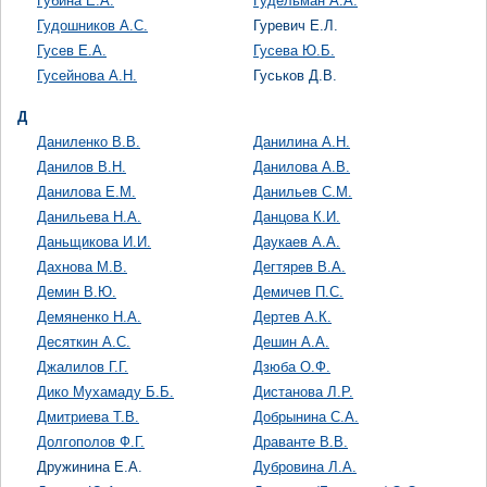
Губина Е.А.
Гудельман А.А.
Гудошников А.С.
Гуревич Е.Л.
Гусев Е.А.
Гусева Ю.Б.
Гусейнова А.Н.
Гуськов Д.В.
Д
Даниленко В.В.
Данилина А.Н.
Данилов В.Н.
Данилова А.В.
Данилова Е.М.
Данильев С.М.
Данильева Н.А.
Данцова К.И.
Даньщикова И.И.
Даукаев А.А.
Дахнова М.В.
Дегтярев В.А.
Демин В.Ю.
Демичев П.С.
Демяненко Н.А.
Дертев А.К.
Десяткин А.С.
Дешин А.А.
Джалилов Г.Г.
Дзюба О.Ф.
Дико Мухамаду Б.Б.
Дистанова Л.Р.
Дмитриева Т.В.
Добрынина С.А.
Долгополов Ф.Г.
Драванте В.В.
Дружинина Е.А.
Дубровина Л.А.