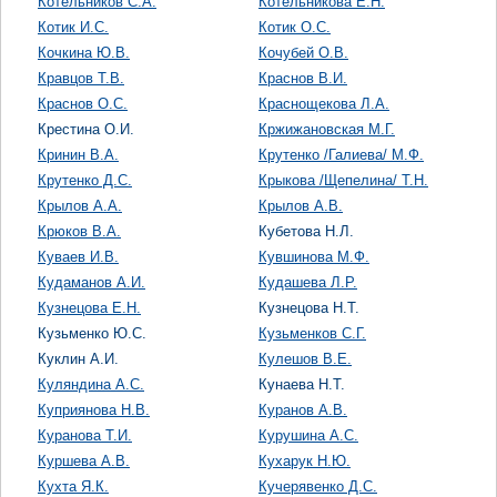
Котельников С.А.
Котельникова Е.Н.
Котик И.С.
Котик О.С.
Кочкина Ю.В.
Кочубей О.В.
Кравцов Т.В.
Краснов В.И.
Краснов О.С.
Краснощекова Л.А.
Крестина О.И.
Кржижановская М.Г.
Кринин В.А.
Крутенко /Галиева/ М.Ф.
Крутенко Д.С.
Крыкова /Щепелина/ Т.Н.
Крылов А.А.
Крылов А.В.
Крюков В.А.
Кубетова Н.Л.
Куваев И.В.
Кувшинова М.Ф.
Кудаманов А.И.
Кудашева Л.Р.
Кузнецова Е.Н.
Кузнецова Н.Т.
Кузьменко Ю.С.
Кузьменков С.Г.
Куклин А.И.
Кулешов В.Е.
Куляндина А.С.
Кунаева Н.Т.
Куприянова Н.В.
Куранов А.В.
Куранова Т.И.
Курушина А.С.
Куршева А.В.
Кухарук Н.Ю.
Кухта Я.К.
Кучерявенко Д.С.