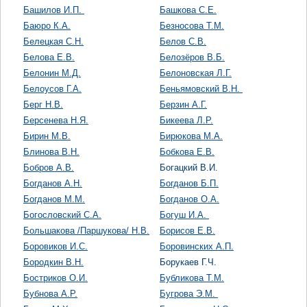
Башилов И.П.
Башкова С.Е.
Баюро К.А.
Безносова Т.М.
Белецкая С.Н.
Белов С.В.
Белова Е.В.
Белозёров В.Б.
Белонин М.Д.
Белоновская Л.Г.
Белоусов Г.А.
Беньямовский В.Н.
Берг Н.В.
Берзин А.Г.
Берсенева Н.Я.
Бикеева Л.Р.
Бирин М.В.
Бирюкова М.А.
Блинова В.Н.
Бобкова Е.В.
Бобров А.В.
Богацкий В.И.
Богданов А.Н.
Богданов Б.П.
Богданов М.М.
Богданов О.А.
Богословский С.А.
Богуш И.А.
Большакова /Паршукова/ Н.В.
Борисов Е.В.
Боровиков И.С.
Боровинских А.П.
Бородкин В.Н.
Борукаев Г.Ч.
Бостриков О.И.
Бубликова Т.М.
Бубнова А.Р.
Бугрова Э.М.