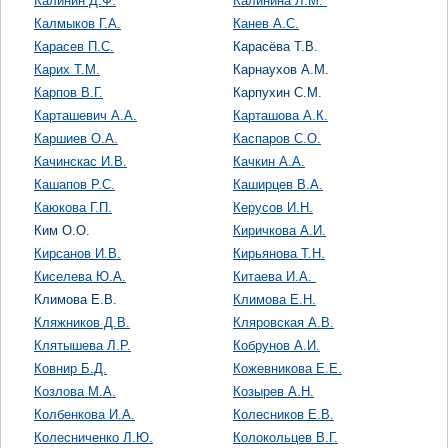
Калинин Д.Ф.
Калинина Л.М.
Калмыков Г.А.
Канев А.С.
Карасев П.С.
Карасёва Т.В.
Карих Т.М.
Карнаухов А.М.
Карпов В.Г.
Карпухин С.М.
Карташевич А.А.
Карташова А.К.
Каршиев О.А.
Каспаров С.О.
Качинскас И.В.
Качкин А.А.
Кашапов Р.С.
Каширцев В.А.
Каюкова Г.П.
Керусов И.Н.
Ким О.О.
Киричкова А.И.
Кирсанов И.В.
Кирьянова Т.Н.
Киселева Ю.А.
Китаева И.А.
Климова Е.В.
Климова Е.Н.
Кляжников Д.В.
Кляровская А.В.
Клятышева Л.Р.
Кобрунов А.И.
Ковнир Б.Д.
Кожевникова Е.Е.
Козлова М.А.
Козырев А.Н.
Колбенкова И.А.
Колесников Е.В.
Колесниченко Л.Ю.
Колокольцев В.Г.