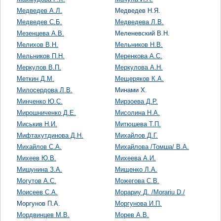
Медведев А.Л.
Медведев Н.Я.
Медведев С.Б.
Медведева Л.В.
Мезенцева А.В.
Меленевский В.Н.
Мелихов В.Н.
Мельников Н.В.
Мельников П.Н.
Меренкова А.С.
Меркулов В.П.
Меркулова А.Н.
Меткин Д.М.
Мещеряков К.А.
Милосердова Л.В.
Минами Х.
Минченко Ю.С.
Мирзоева Д.Р.
Мирошниченко Д.Е.
Мисолина Н.А.
Миськив Н.И.
Митюшева Т.П.
Мифтахутдинова Д.Н.
Михайлов Д.Г.
Михайлов С.А.
Михайлова /Томша/ В.А.
Михеев Ю.В.
Михеева А.И.
Мишунина З.А.
Мищенко Л.А.
Могутов А.С.
Можегова С.В.
Моисеев С.А.
Морариу Д. /Morariu D./
Моргунов П.А.
Моргунова И.П.
Мордвинцев М.В.
Морев А.В.