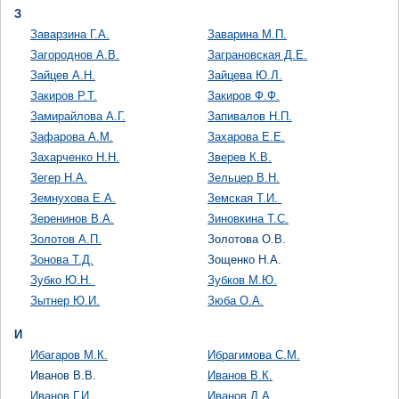
З
Заварзина Г.А.
Заварина М.П.
Загороднов А.В.
Заграновская Д.Е.
Зайцев А.Н.
Зайцева Ю.Л.
Закиров Р.Т.
Закиров Ф.Ф.
Замирайлова А.Г.
Запивалов Н.П.
Зафарова А.М.
Захарова Е.Е.
Захарченко Н.Н.
Зверев К.В.
Зегер Н.А.
Зельцер В.Н.
Земнухова Е.А.
Земская Т.И.
Зеренинов В.А.
Зиновкина Т.С.
Золотов А.П.
Золотова О.В.
Зонова Т.Д.
Зощенко Н.А.
Зубко Ю.Н.
Зубков М.Ю.
Зытнер Ю.И.
Зюба О.А.
И
Ибагаров М.К.
Ибрагимова С.М.
Иванов В.В.
Иванов В.К.
Иванов Г.И.
Иванов Д.А.