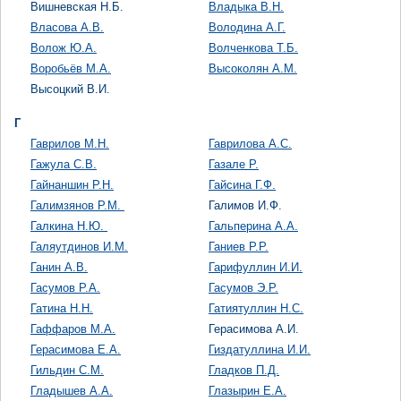
Вишневская Н.Б.
Владыка В.Н.
Власова А.В.
Володина А.Г.
Волож Ю.А.
Волченкова Т.Б.
Воробьёв М.А.
Высоколян А.М.
Высоцкий В.И.
Г
Гаврилов М.Н.
Гаврилова А.С.
Гажула С.В.
Газале Р.
Гайнаншин Р.Н.
Гайсина Г.Ф.
Галимзянов Р.М.
Галимов И.Ф.
Галкина Н.Ю.
Гальперина А.А.
Галяутдинов И.М.
Ганиев Р.Р.
Ганин А.В.
Гарифуллин И.И.
Гасумов Р.А.
Гасумов Э.Р.
Гатина Н.Н.
Гатиятуллин Н.С.
Гаффаров М.А.
Герасимова А.И.
Герасимова Е.А.
Гиздатуллина И.И.
Гильдин С.М.
Гладков П.Д.
Гладышев А.А.
Глазырин Е.А.