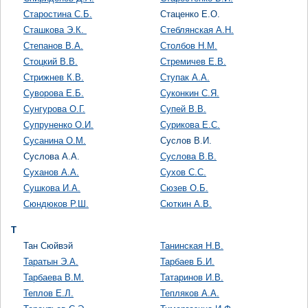
Старостина С.Б.
Стаценко Е.О.
Сташкова Э.К.
Стеблянская А.Н.
Степанов В.А.
Столбов Н.М.
Стоцкий В.В.
Стремичев Е.В.
Стрижнев К.В.
Ступак А.А.
Суворова Е.Б.
Суконкин С.Я.
Сунгурова О.Г.
Супей В.В.
Супруненко О.И.
Сурикова Е.С.
Сусанина О.М.
Суслов В.И.
Суслова А.А.
Суслова В.В.
Суханов А.А.
Сухов С.С.
Сушкова И.А.
Сюзев О.Б.
Сюндюков Р.Ш.
Сюткин А.В.
Т
Тан Сюйвэй
Танинская Н.В.
Таратын Э.А.
Тарбаев Б.И.
Тарбаева В.М.
Татаринов И.В.
Теплов Е.Л.
Тепляков А.А.