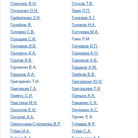
Глинских В.Н.
Глухов Т.В.
Глущенко О.Н.
Гмид Л.П.
Гнибиденко З.Н.
Годжаев А.Г.
Голейдж Ф.
Голиков Н.А.
Головин С.В.
Голунова М.А.
Голышев С.И.
Гома Л.М.
Гончаров И.В.
Гончаров И.П.
Гончарук Д.А.
Гордеева А.О.
Горлов И.В.
Городков А.Б.
Горчилин В.А.
Горшков А.М.
Горшков Д.А.
Грибков В.В.
Григоренко Т.И.
Григоренко Ю.Н.
Григорьев Г.А.
Григорьева Т.И.
Гримус С.И.
Гринько А.А.
Грислина М.Н.
Гриценко С.А.
Грохотов Е.И.
Грудинин А.С.
Груздев Д.А.
Грунис Е.Б.
Грязнухина-Степанова В.Р.
Губаева Ф.Р.
Губин И.А.
Губин С.А.