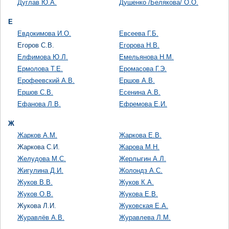
Дуглав Ю.А.
Душенко /Белякова/ О.О.
Е
Евдокимова И.О.
Евсеева Г.Б.
Егоров С.В.
Егорова Н.В.
Елфимова Ю.Л.
Емельянова Н.М.
Ермолова Т.Е.
Еромасова Г.Э.
Ерофеевский А.В.
Ершов А.В.
Ершов С.В.
Есенина А.В.
Ефанова Л.В.
Ефремова Е.И.
Ж
Жарков А.М.
Жаркова Е.В.
Жаркова С.И.
Жарова М.Н.
Желудова М.С.
Жерлыгин А.Л.
Жигулина Д.И.
Жолондз А.С.
Жуков В.В.
Жуков К.А.
Жуков О.В.
Жукова Е.В.
Жукова Л.И.
Жуковская Е.А.
Журавлёв А.В.
Журавлева Л.М.