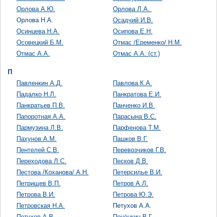
Орлова А.Ю.
Орлова Л.А.
Орлова Н.А.
Осадчий И.В.
Осинцева Н.А.
Осипова Е.Н.
Осовецкий Б.М.
Отмас /Еременко/ Н.М.
Отмас А.А.
Отмас А.А. (ст.)
П
Павленкин А.Д.
Павлова К.А.
Падалко Н.Л.
Панкратова Е.И.
Панкратьев П.В.
Панченко И.В.
Папоротная А.А.
Парасына В.С.
Пармузина Л.В.
Парфенова Т.М.
Пахунов А.М.
Пашков В.Г.
Пентелей С.В.
Перевозчиков Г.В.
Переходова Л.С.
Песков Д.В.
Пестова /Коханова/ А.Н.
Петерсилье В.И.
Петрищев В.П.
Петров А.Л.
Петрова В.И.
Петрова Ю.Э.
Петровская Н.А.
Петухов А.А.
Петухов А.В.
Печёнкин В.Г.