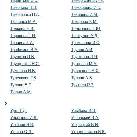
Терентьев С.Э.
Тимергазина И.Ф.
Тимонина Н.Н.
Тимофеева И.К.
Тимошенко П.А.
Тихонова И.М.
Ткаченко М.А.
Токарева К.М.
Толкова Е.В.
Толмачева Т.Ю.
Торопова Т.Н.
Тошкулов А.Д.
Травина Т.А.
Тремасова И.С.
Трофимов В.А.
Трусов А.И.
Трушков П.В.
Трушкова Л.Я.
Трущенков Н.С.
Тугарова М.А.
Тумашов И.В.
Тураханов А.Х.
Туренкова Г.В.
Турова А.В.
Турова Е.С.
Тухтаев Р.Р.
Тюрин А.М.
У
Удот Г.Д.
Улыбина И.В.
Ульныров И.Л.
Успенский В.А.
Устинов Н.В.
Устрицкий В.И.
Уткина О.Л.
Утопленников В.К.