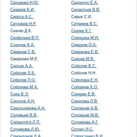
Сидорова Н.Ю.
Сидорчук Е.А.
Сизанов Б.И.
Силантьев В.В.
Сирота А.С.
Сирык С.И.
Ситдиков Н.Р.
Ситников В.С.
Скачек Д.К.
Скачек К.Г.
Скобелина В.П.
Слепцова М.И.
Слончак К.А.
Смирнов О.А.
Смирнов С.В.
Смирнова Е.В.
Смирнова М.Е.
Сначев М.В.
Снохин А.А.
Соболев В.С.
Соболев Д.Б.
Соболев Н.Н.
Соболев П.О.
Соболева Е.Н.
Соболева М.А.
Соборнов К.О.
Сова В.Э.
Сокиран Е.В.
Соколов А.Н.
Соколова Л.В.
Сокольникова А.А.
Соловьев А.В.
Соловьев В.В.
Соловьев М.В.
Сорокотяга Л.П.
Сотникова А.Г.
Сотникова Д.Ю.
Сотнич И.С.
Спиридонов Д.А.
Старостенко В.И.