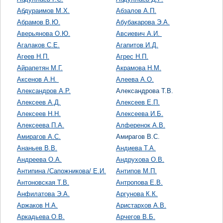
Абдураимов М.Х.
Абзалов А.П.
Абрамов В.Ю.
Абубакарова Э.А.
Аверьянова О.Ю.
Авсиевич А.И.
Агалаков С.Е.
Агапитов И.Д.
Агеев Н.П.
Агрес Н.П.
Айрапетян М.Г.
Акрамова Н.М.
Аксенов А.Н.
Алеева А.О.
Александров А.Р.
Александрова Т.В.
Алексеев А.Д.
Алексеев Е.П.
Алексеев Н.Н.
Алексеева И.Б.
Алексеева П.А.
Алференок А.В.
Амирагов А.С.
Амирагов В.С.
Ананьев В.В.
Андиева Т.А.
Андреева О.А.
Андрухова О.В.
Антипина /Сапожникова/ Е.И.
Антипов М.П.
Антоновская Т.В.
Антропова Е.В.
Анфилатова Э.А.
Аргунова К.К.
Аржаков Н.А.
Аристархов А.В.
Аркадьева О.В.
Арчегов В.Б.