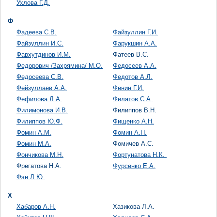
Ухлова Г.Д.
Ф
Фадеева С.В.
Файзуллин Г.И.
Файзуллин И.С.
Фарукшин А.А.
Фархутдинов И.М.
Фатеев В.С.
Федорович /Захрямина/ М.О.
Федосеев А.А.
Федосеева С.В.
Федотов А.Л.
Фейзуллаев А.А.
Фенин Г.И.
Фефилова Л.А.
Филатов С.А.
Филимонова И.В.
Филиппов В.Н.
Филиппов Ю.Ф.
Фищенко А.Н.
Фомин А.М.
Фомин А.Н.
Фомин М.А.
Фомичев А.С.
Фончикова М.Н.
Фортунатова Н.К.
Фрегатова Н.А.
Фурсенко Е.А.
Фэн Л.Ю.
Х
Хабаров А.Н.
Хазикова Л.А.