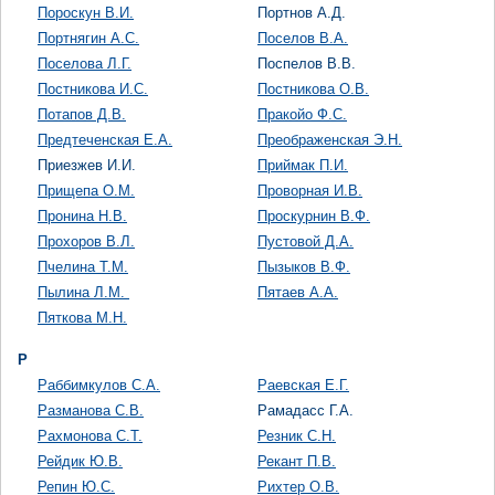
Пороскун В.И.
Портнов А.Д.
Портнягин А.С.
Поселов В.А.
Поселова Л.Г.
Поспелов В.В.
Постникова И.С.
Постникова О.В.
Потапов Д.В.
Пракойо Ф.С.
Предтеченская Е.А.
Преображенская Э.Н.
Приезжев И.И.
Приймак П.И.
Прищепа О.М.
Проворная И.В.
Пронина Н.В.
Проскурнин В.Ф.
Прохоров В.Л.
Пустовой Д.А.
Пчелина Т.М.
Пызыков В.Ф.
Пылина Л.М.
Пятаев А.А.
Пяткова М.Н.
Р
Раббимкулов С.А.
Раевская Е.Г.
Разманова С.В.
Рамадасс Г.А.
Рахмонова С.Т.
Резник С.Н.
Рейдик Ю.В.
Рекант П.В.
Репин Ю.С.
Рихтер О.В.