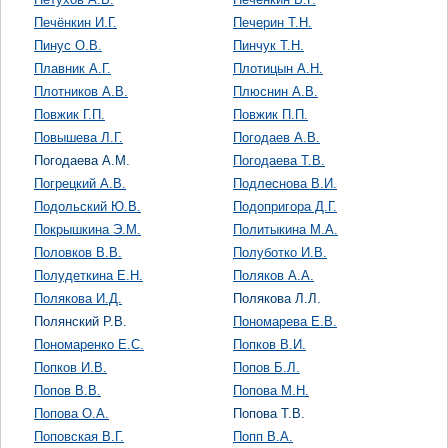
Печёнкин И.Г.
Печерин Т.Н.
Пинус О.В.
Пинчук Т.Н.
Плавник А.Г.
Плотицын А.Н.
Плотников А.В.
Плюснин А.В.
Повжик Г.П.
Повжик П.П.
Повышева Л.Г.
Погодаев А.В.
Погодаева А.М.
Погодаева Т.В.
Погрецкий А.В.
Подлеснова В.И.
Подольский Ю.В.
Подопригора Д.Г.
Покрышкина Э.М.
Политыкина М.А.
Половков В.В.
Полуботко И.В.
Полудеткина Е.Н.
Поляков А.А.
Полякова И.Д.
Полякова Л.Л.
Полянский Р.В.
Пономарева Е.В.
Пономаренко Е.С.
Попков В.И.
Попков И.В.
Попов Б.Л.
Попов В.В.
Попова М.Н.
Попова О.А.
Попова Т.В.
Поповская В.Г.
Попп В.А.