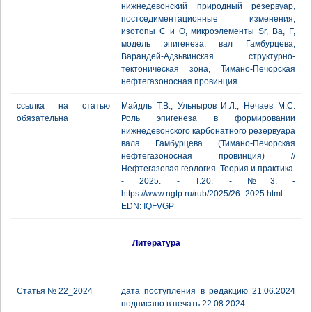
нижнедевонский природный резервуар,
постседиментационные изменения,
изотопы С и О, микроэлементы Sr, Ba, F,
модель эпигенеза, вал Гамбурцева,
Варандей-Адзьвинская структурно-
тектоническая зона, Тимано-Печорская
нефтегазоносная провинция.
ссылка на статью
Майдль Т.В., Ульныров И.Л., Нечаев М.С.
обязательна
Роль эпигенеза в формировании
нижнедевонского карбонатного резервуара
вала Гамбурцева (Тимано-Печорская
нефтегазоносная провинция) //
Нефтегазовая геология. Теория и практика.
- 2025. - Т.20. - №3. -
https://www.ngtp.ru/rub/2025/26_2025.html
EDN:
IQFVGP
Литература
Статья № 22_2024
дата поступления в редакцию 21.06.2024
подписано в печать 22.08.2024