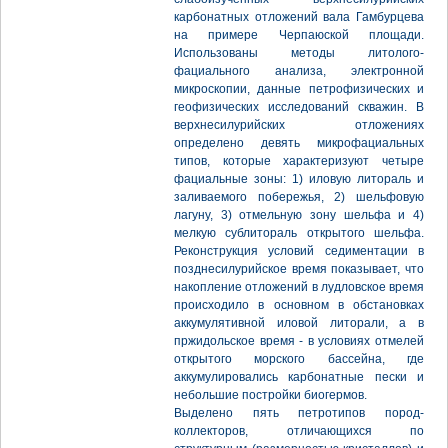
карбонатных отложений вала Гамбурцева
на примере Черпаюской площади.
Использованы методы литолого-
фациального анализа, электронной
микроскопии, данные петрофизических и
геофизических исследований скважин. В
верхнесилурийских отложениях
определено девять микрофациальных
типов, которые характеризуют четыре
фациальные зоны: 1) иловую литораль и
заливаемого побережья, 2) шельфовую
лагуну, 3) отмельную зону шельфа и 4)
мелкую сублитораль открытого шельфа.
Реконструкция условий седиментации в
позднесилурийское время показывает, что
накопление отложений в лудловское время
происходило в основном в обстановках
аккумулятивной иловой литорали, а в
пржидольское время - в условиях отмелей
открытого морского бассейна, где
аккумулировались карбонатные пески и
небольшие постройки биогермов.
Выделено пять петротипов пород-
коллекторов, отличающихся по