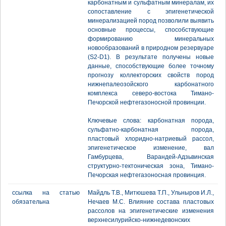
карбонатным и сульфатным минералам, их
сопоставление с эпигенетической
минерализацией пород позволили выявить
основные процессы, способствующие
формированию минеральных
новообразований в природном резервуаре
(S2-D1). В результате получены новые
данные, способствующие более точному
прогнозу коллекторских свойств пород
нижнепалеозойского карбонатного
комплекса северо-востока Тимано-
Печорской нефтегазоносной провинции.
Ключевые слова: карбонатная порода,
сульфатно-карбонатная порода,
пластовый хлоридно-натриевый рассол,
эпигенетическое изменение, вал
Гамбурцева, Варандей-Адзьвинская
структурно-тектоническая зона, Тимано-
Печорская нефтегазоносная провинция.
ссылка на статью
Майдль Т.В., Митюшева Т.П., Ульныров И.Л.,
обязательна
Нечаев М.С. Влияние состава пластовых
рассолов на эпигенетические изменения
верхнесилурийско-нижнедевонских