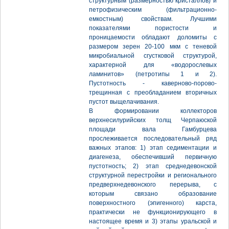
структурным (размерностью кристаллов) и
петрофизическим (фильтрационно-
емкостным) свойствам. Лучшими
показателями пористости и
проницаемости обладают доломиты с
размером зерен 20-100 мкм c теневой
микробиальной сгустковой структурой,
характерной для «водорослевых
ламинитов» (петротипы 1 и 2).
Пустотность - каверново-порово-
трещинная с преобладанием вторичных
пустот выщелачивания.
В формировании коллекторов
верхнесилурийских толщ Черпаюской
площади вала Гамбурцева
прослеживается последовательный ряд
важных этапов: 1) этап седиментации и
диагенеза, обеспечивший первичную
пустотность; 2) этап среднедевонской
структурной перестройки и регионального
предверхнедевонского перерыва, с
которым связано образование
поверхностного (эпигенного) карста,
практически не функционирующего в
настоящее время и 3) этапы уральской и