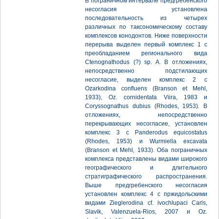
В пограничном интервале предгребенского
несогласия установлена
последовательность из четырех
различных по таксономическому составу
комплексов конодонтов. Ниже поверхности
перерыва выделен первый комплекс 1 с
преобладанием регионального вида
Ctenognathodus (?) sp. A. В отложениях,
непосредственно подстилающих
несогласие, выделен комплекс 2 с
Ozarkodina confluens (Branson et Mehl,
1933), Oz. cornidentata Viira, 1983 и
Coryssognathus dubius (Rhodes, 1953). В
отложениях, непосредственно
перекрывающих несогласие, установлен
комплекс 3 с Panderodus equicostatus
(Rhodes, 1953) и Wurmiella excavata
(Branson et Mehl, 1933). Оба пограничных
комплекса представлены видами широкого
географического и длительного
стратиграфического распространения.
Выше предгребенского несогласия
установлен комплекс 4 с пржидольскими
видами Zieglerodina cf. ivochlupaci Carls,
Slavik, Valenzuela-Rios, 2007 и Oz.