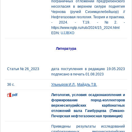
пограничных отложений предгребенского
несогласия в верхнем силуре поднятия
Чернова (ручей Сизимцелебейшор) //
Нефтегазовая геология. Теория и практика.
- 2024. - Т.19. - №2. -
https://www.ngtp.ru/rub/2024/15_2024.html
EDN:
UJJBXO
Литература
Статья № 26_2023
дата поступления в редакцию 19.05.2023
подписано в печать 01.08.2023
36 с.
Ульныров И.Л.
,
Майдль Т.В.
pdf
Литология, условия осадконакопления и
формирование пород-коллекторов
верхнесилурийских карбонатных
отложений вала Гамбурцева (Тимано-
Печорская нефтегазоносная провинция)
Приведены результаты исследований
слабоизученных верхнесилурийских