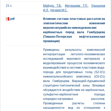
21 с.
Майдль Т.В.
,
Митюшева Т.П.
,
Ульныров
И.Л.
,
Нечаев М.С.
pdf
Влияние состава пластовых рассолов на
эпигенетические изменения
верхнесилурийско-нижнедевонских
карбонатных пород вала Гамбурцева
(Тимано-Печорская нефтегазоносная
провинция)
Приведены результаты комплексной
интерпретации литолого-геохимических
исследований кернового материала и
моделирования процессов геохимического
взаимодействия в системе пластовая вода-
порода для продуктивных толщ (S2-D1)
нижнепалеозойского комплекса (O3-D1)
вала Гамбурцева Варандей-Адзьвинской
структурно-тектонической зоны. Впервые
обсуждается воздействие на карбонатные,
сульфатно-карбонатные породы
хлоридно-натриевых рассолов.
Проведенные расчеты степени
насыщенности вод по отношению к