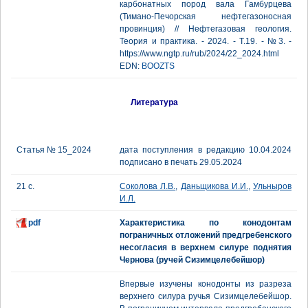
карбонатных пород вала Гамбурцева
(Тимано-Печорская нефтегазоносная
провинция) // Нефтегазовая геология.
Теория и практика. - 2024. - Т.19. - №3. -
https://www.ngtp.ru/rub/2024/22_2024.html
EDN:
BOOZTS
Литература
Статья № 15_2024
дата поступления в редакцию 10.04.2024
подписано в печать 29.05.2024
21 с.
Соколова Л.В.
,
Даньщикова И.И.
,
Ульныров
И.Л.
pdf
Характеристика по конодонтам
пограничных отложений предгребенского
несогласия в верхнем силуре поднятия
Чернова (ручей Сизимцелебейшор)
Впервые изучены конодонты из разреза
верхнего силура ручья Сизимцелебейшор.