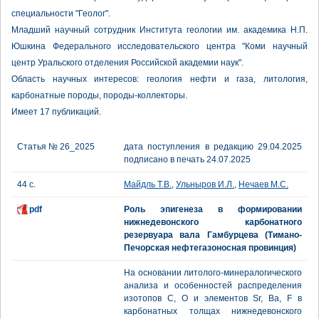
специальности "Геолог".
Младший научный сотрудник Института геологии им. академика Н.П.
Юшкина Федерального исследовательского центра "Коми научный
центр Уральского отделения Российской академии наук".
Область научных интересов: геология нефти и газа, литология,
карбонатные породы, породы-коллекторы.
Имеет 17 публикаций.
Статья № 26_2025
дата поступления в редакцию 29.04.2025
подписано в печать 24.07.2025
44 с.
Майдль Т.В.
,
Ульныров И.Л.
,
Нечаев М.С.
pdf
Роль эпигенеза в формировании
нижнедевонского карбонатного
резервуара вала Гамбурцева (Тимано-
Печорская нефтегазоносная провинция)
На основании литолого-минералогического
анализа и особенностей распределения
изотопов С, О и элементов Sr, Ba, F в
карбонатных толщах нижнедевонского