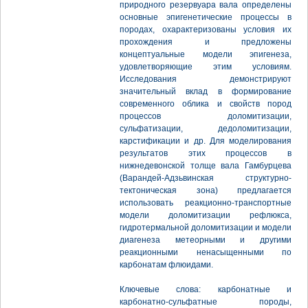
природного резервуара вала определены
основные эпигенетические процессы в
породах, охарактеризованы условия их
прохождения и предложены
концептуальные модели эпигенеза,
удовлетворяющие этим условиям.
Исследования демонстрируют
значительный вклад в формирование
современного облика и свойств пород
процессов доломитизации,
сульфатизации, дедоломитизации,
карстификации и др. Для моделирования
результатов этих процессов в
нижнедевонской толще вала Гамбурцева
(Варандей-Адзьвинская структурно-
тектоническая зона) предлагается
использовать реакционно-транспортные
модели доломитизации рефлюкса,
гидротермальной доломитизации и модели
диагенеза метеорными и другими
реакционными ненасыщенными по
карбонатам флюидами.
Ключевые слова: карбонатные и
карбонатно-сульфатные породы,