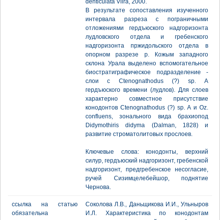
denticulata Viira, 2000.
В результате сопоставления изученного
интервала разреза с пограничными
отложениями гердъюского надгоризонта
лудловского отдела и гребенского
надгоризонта пржидольского отдела в
опорном разрезе р. Кожым западного
склона Урала выделено вспомогательное
биостратиграфическое подразделение -
слои с Ctenognathodus (?) sp. А
гердъюского времени (лудлов). Для слоев
характерно совместное присутствие
конодонтов Ctenognathodus (?) sp. А и Oz.
confluens, зонального вида брахиопод
Didymothiris didyma (Dalman, 1828) и
развитие строматолитовых прослоев.
Ключевые слова: конодонты, верхний
силур, гердъюский надгоризонт, гребенской
надгоризонт, предгребенское несогласие,
ручей Сизимцелебейшор, поднятие
Чернова.
ссылка на статью
Соколова Л.В., Даньщикова И.И., Ульныров
обязательна
И.Л. Характеристика по конодонтам