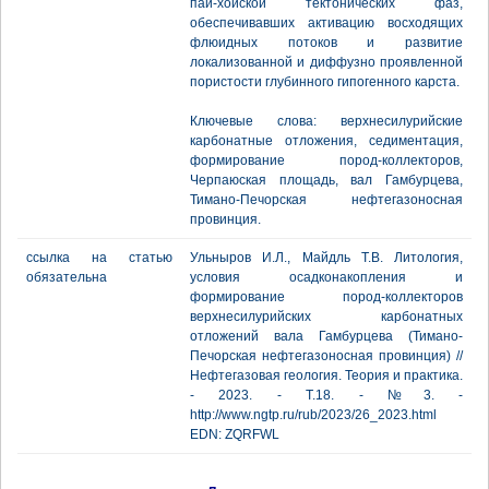
пай-хойской тектонических фаз,
обеспечивавших активацию восходящих
флюидных потоков и развитие
локализованной и диффузно проявленной
пористости глубинного гипогенного карста.
Ключевые слова: верхнесилурийские
карбонатные отложения, седиментация,
формирование пород-коллекторов,
Черпаюская площадь, вал Гамбурцева,
Тимано-Печорская нефтегазоносная
провинция.
ссылка на статью
Ульныров И.Л., Майдль Т.В. Литология,
обязательна
условия осадконакопления и
формирование пород-коллекторов
верхнесилурийских карбонатных
отложений вала Гамбурцева (Тимано-
Печорская нефтегазоносная провинция) //
Нефтегазовая геология. Теория и практика.
- 2023. - Т.18. - №3. -
http://www.ngtp.ru/rub/2023/26_2023.html
EDN: ZQRFWL