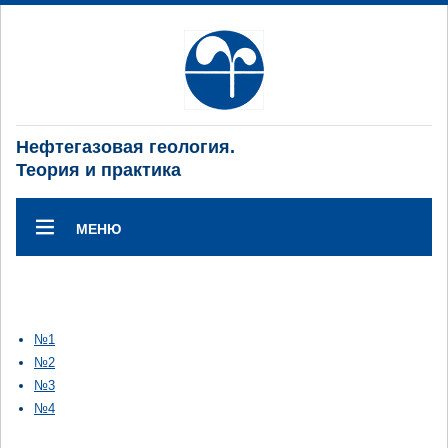
Нефтегазовая геология.
Теория и практика
МЕНЮ
№1
№2
№3
№4