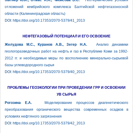
Зытнер Ю.И., Отмас А.А., Чибисова В.С.
Геотермические условия
отложений кембрийского комплекса Балтийской нефтегазоносной
области (Калининградская область)
DOI:
https://doi.org/10.17353/2070-5379/41_2013
НЕФТЕГАЗОВЫЙ ПОТЕНЦИАЛ И ЕГО ОСВОЕНИЕ
Желудова М.С., Куранов А.В., Зегер Н.А.
Анализ динамики
геологоразведочных работ на нефть и газ в Республике Коми за 1992-
2012 гг. и необходимые меры по восполнению минерально-сырьевой
базы углеводородного сырья
DOI:
https://doi.org/10.17353/2070-5379/40_2013
ПРОБЛЕМЫ ГЕОЭКОЛОГИИ ПРИ ПРОВЕДЕНИИ ГРР И ОСВОЕНИИ
УВ СЫРЬЯ
Рогозина Е.А.
Моделирование процессов диагенетического
преобразования органического вещества современных осадков в
условиях нефтяного загрязнения
DOI:
https://doi.org/10.17353/2070-5379/42_2013