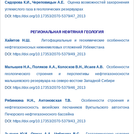
Сидорова К.И., Череповицын А.Е.
Оценка возможностей захоронения
углекислого газа в геологических резервуарах
DOI:
https://doi.org/10.17353/2070-5379/47_2013
РЕГИОНАЛЬНАЯ НЕФТЯНАЯ ГЕОЛОГИЯ
Хайитов Н.Ш.
Литофациальные и геохимические особенности
нефтегазоносных нижнемеловых отложений Узбекистана
DOI:
https://doi.org/10.17353/2070-5379/49_2013
Малышев Н.А., Поляков А.А., Колосков В.Н., Исаев А.В.
Особенности
геологического строения и перспективы нефтегазоносности
малышевского резервуара на северо-востоке Западной Сибири
DOI:
https://doi.org/10.17353/2070-5379/46_2013
Рябинкина Н.Н., Антоновская Т.В.
Особенности строения и
нефтегазоносность визейских песчаников Вуктыльского автохтона
Печорского нефтегазоносного бассейна
DOI:
https://doi.org/10.17353/2070-5379/43_2013