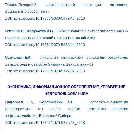
Тимано-Печорской нефтегазоносной провинции: литология,
фациальные особенности
DOI:
https://doi.org/10.17353/2070-5379/45_2013
Репин Ю.С., Полуботко И.В.
Биохронология и литология пограничных
триасово-юрских отложений Северо-Восточной Азии
DOI:
https://doi.org/10.17353/2070-5379/44_2013
Маргулис Е.А.
Литология кайнозойских отложений российского
шельфа Берингова моря (скважина Центральная-1)
DOI:
https://doi.org/10.17353/2070-5379/39_2013
ЭКОНОМИКА, ИНФОРМАЦИОННОЕ ОБЕСПЕЧЕНИЕ, УПРАВЛЕНИЕ
НЕДРОПОЛЬЗОВАНИЕМ
Григорьев Г.А., Боровинских А.П.
Геолого-экономическая
характеристика как основа оценки перспектив развития
нефтегазодобычи в Восточной Сибири
DOI:
https://doi.org/10.17353/2070-5379/48_2013