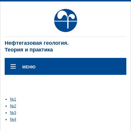
Нефтегазовая геология.
Теория и практика
МЕНЮ
№1
№2
№3
№4