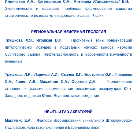
Ильинский А.А., Котельников С.А., Антипина /Сапожникова/ Е.И.
Экономические и правовые проблемы формирования кадастра
стратегического резерва углеводородного сырья России
РЕГИОНАЛЬНАЯ НЕФТЯНАЯ ГЕОЛОГИЯ
Трушкова Л.Я., Игошкин В.П.
Прогнозные зоны концентрации
литологических ловушек в подводных конусах выноса неокома
Сургутского района. Нефтегазоносность и особенности изученности
бурением
Трушкова Л.Я., Ларичев А.И., Скачек К.Г., Бостриков О.И., Гриценко
С.А., Ганин А.В., Михайлов С.А., Сергеев Д.А.
Геологическое
строение и условия формирования неокомских резервуаров Юго-
Западного поднятия Южно-Ягунского месторождения
НЕФТЬ И ГАЗ АКВАТОРИЙ
Маргулис Е.А.
Факторы формирования уникального Штокмановско-
Лудловского узла газонакопления в Баренцевом море