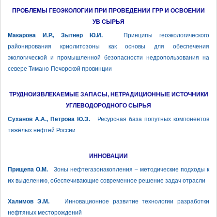
ПРОБЛЕМЫ ГЕОЭКОЛОГИИ ПРИ ПРОВЕДЕНИИ ГРР И ОСВОЕНИИ
УВ СЫРЬЯ
Макарова И.Р., Зытнер Ю.И.
Принципы геоэкологического
районирования криолитозоны как основы для обеспечения
экологической и промышленной безопасности недропользования на
севере Тимано-Печорской провинции
ТРУДНОИЗВЛЕКАЕМЫЕ ЗАПАСЫ, НЕТРАДИЦИОННЫЕ ИСТОЧНИКИ
УГЛЕВОДОРОДНОГО СЫРЬЯ
Суханов А.А., Петрова Ю.Э.
Ресурсная база попутных компонентов
тяжёлых нефтей России
ИННОВАЦИИ
Прищепа О.М.
Зоны нефтегазонакопления – методические подходы к
их выделению, обеспечивающие современное решение задач отрасли
Халимов Э.М.
Инновационное развитие технологии разработки
нефтяных месторождений