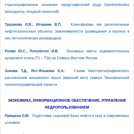
стратиграфическое значение представителей рода Gondolelloides
(конодонты, поздний палеозой)
Трушкова Л.Я., Игошкин В.П.
Клиноформы как региональные
нефтегазоносные объекты. Закономерности размещения и прогноз в
них литологических резервуаров
Репин Ю.С., Полуботко И.В.
Основные черты седиментогенеза
куларского этапа (Т1 – Т3к) на Северо-Востоке России
Зонова Т.Д., Яхт-Языкова Е.А.
Схема биостратиграфического
расчленения коньякского яруса (верхний мел) севера Тихоокеанской
палеогеографической области
ЭКОНОМИКА, ИНФОРМАЦИОННОЕ ОБЕСПЕЧЕНИЕ, УПРАВЛЕНИЕ
НЕДРОПОЛЬЗОВАНИЕМ
Прищепа О.М.
Подготовка сырьевой базы нефти и газа в современных
условиях