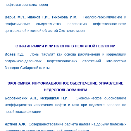
нефтематеринских пород
Верба М.Л., Иванов Г.И., Тихонова И.М.
Геолого-геохимические и
геофизические свидетельства перспектив нефтегазоносности
центральной и южной областей Охотского моря
СТРАТИГРАФИЯ И ЛИТОЛОГИЯ В НЕФТЯНОЙ ГЕОЛОГИИ
Исаев Г.Д.
Лоны табулят как основа расчленения и корреляции
ордовикско-девонских нефтегазоносных отложений юго-востока
Западно-Сибирской плиты
ЭКОНОМИКА, ИНФОРМАЦИОННОЕ ОБЕСПЕЧЕНИЕ, УПРАВЛЕНИЕ
НЕДРОПОЛЬЗОВАНИЕМ
Боровинских А.П., Искрицкая Н.И.
Экономическое обоснование
коэффициентов извлечения нефти и газа при подсчете запасов по
новой классификации
Яртиев А.Ф.
Совершенствование расчета налога на добычу полезных