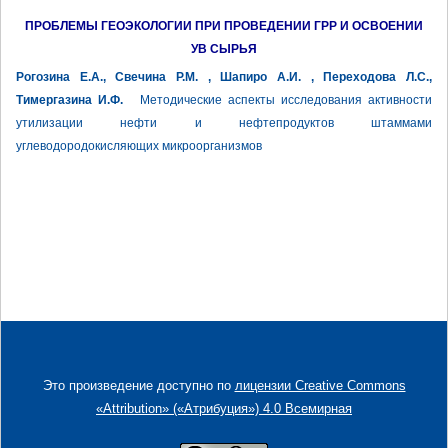
ПРОБЛЕМЫ ГЕОЭКОЛОГИИ ПРИ ПРОВЕДЕНИИ ГРР И ОСВОЕНИИ
УВ СЫРЬЯ
Рогозина Е.А., Свечина Р.М. , Шапиро А.И. , Переходова Л.С.,
Тимергазина И.Ф.
Методические аспекты исследования активности
утилизации нефти и нефтепродуктов штаммами
углеводородокисляющих микроорганизмов
Это произведение доступно по
лицензии Creative Commons
«Attribution» («Атрибуция») 4.0 Всемирная