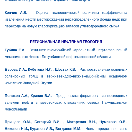
ископаемых с учетом вязкости добываемой нефти
Кончиц А.В.
Оценка технологической величины коэффициента
извлечения нефти месторождений нераспределенного фонда недр при
переходе на новую классификацию запасов углеводородного сырья
РЕГИОНАЛЬНАЯ НЕФТЯНАЯ ГЕОЛОГИЯ
Губина Е.А.
Венд-нижнекембрийский карбонатный нефтегазоносный
мегакомплекс Непско-Ботуобинской нефтегазоносной области
Бурова И.А., Кубетова Н.Л. , Шостак К.В.
Распространение основных
соленосных толщ в верхневендско-нижнекембрийском осадочном
комплексе Западной Якутии
Поляков А.А., Кринин В.А.
Предпосылки формирования несводовых
залежей нефти в мезозойских отложениях севера Пакулихинской
моноклинали
Прищепа О.М., Богацкий В.И. , Макаревич В.Н., Чумакова О.В.,
Никонов Н.И., Куранов А.В., Богданов М.М.
Новые представления о