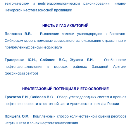
тектоническом и нефтегазогеологическом районировании Тимано-
Печорской нефтегазоносной провинции
НЕФТЬ И ГАЗ АКВАТОРИЙ
Половков В.В.
Выявление залежи углеводородов в Восточно-
Сибирском море с помощью совместного использования отраженных и
преломленных сейсмических волн
Григоренко Ю.Н., Соболев В.С., Жукова Л.И.
Особенности
нефтегазонакопления в морских районах Западной Арктики
(российский сектор)
НЕФТЕГАЗОВЫЙ ПОТЕНЦИАЛ И ЕГО ОСВОЕНИЕ
Грохотов Е.И., Соболев В.С.
Обзор углеводородных систем и прогноз
нефтегазоносности в восточной части Арктического шельфа России
Прищепа О.М.
Комплексный способ количественной оценки ресурсов
нефти и газа в зонах нефтегазонакопления