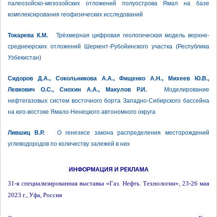
палеозойско-мезозойских отложений полуострова Ямал на базе
комплексирования геофизических исследований
Токарева К.М.
Трёхмерная цифровая геологическая модель верхне-
среднеюрских отложений Шеркент-Рубойинского участка (Республика
Узбекистан)
Сидоров Д.А., Сокольникова А.А., Фищенко А.Н., Михеев Ю.В.,
Левкович О.С., Снохин А.А., Макулов Р.И.
Моделирование
нефтегазовых систем восточного борта Западно-Сибирского бассейна
на юго-востоке Ямало-Ненецкого автономного округа
Лившиц В.Р.
О генезисе закона распределения месторождений
углеводородов по количеству залежей в них
ИНФОРМАЦИЯ И РЕКЛАМА
31-я специализированная выставка «Газ. Нефть. Технологии», 23-26 мая
2023 г., Уфа, Россия