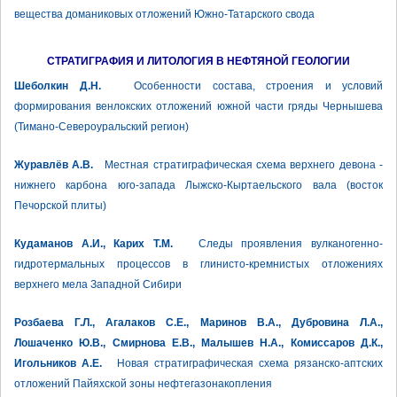
вещества доманиковых отложений Южно-Татарского свода
СТРАТИГРАФИЯ И ЛИТОЛОГИЯ В НЕФТЯНОЙ ГЕОЛОГИИ
Шеболкин Д.Н.
Особенности состава, строения и условий
формирования венлокских отложений южной части гряды Чернышева
(Тимано-Североуральский регион)
Журавлёв А.В.
Местная стратиграфическая схема верхнего девона -
нижнего карбона юго-запада Лыжско-Кыртаельского вала (восток
Печорской плиты)
Кудаманов А.И., Карих Т.М.
Следы проявления вулканогенно-
гидротермальных процессов в глинисто-кремнистых отложениях
верхнего мела Западной Сибири
Розбаева Г.Л., Агалаков С.Е., Маринов В.А., Дубровина Л.А.,
Лошаченко Ю.В., Смирнова Е.В., Малышев Н.А., Комиссаров Д.К.,
Игольников А.Е.
Новая стратиграфическая схема рязанско-аптских
отложений Пайяхской зоны нефтегазонакопления