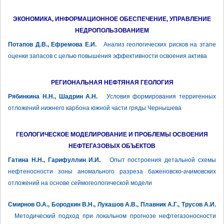
ЭКОНОМИКА, ИНФОРМАЦИОННОЕ ОБЕСПЕЧЕНИЕ, УПРАВЛЕНИЕ
НЕДРОПОЛЬЗОВАНИЕМ
Потапов Д.В., Ефремова Е.И.
Анализ геологических рисков на этапе
оценки запасов с целью повышения эффективности освоения актива
РЕГИОНАЛЬНАЯ НЕФТЯНАЯ ГЕОЛОГИЯ
Рябинкина Н.Н., Шадрин А.Н.
Условия формирования терригенных
отложений нижнего карбона южной части гряды Чернышева
ГЕОЛОГИЧЕСКОЕ МОДЕЛИРОВАНИЕ И ПРОБЛЕМЫ ОСВОЕНИЯ
НЕФТЕГАЗОВЫХ ОБЪЕКТОВ
Гатина Н.Н., Гарифуллин И.И.
Опыт построения детальной схемы
нефтеносности зоны аномального разреза баженовско-ачимовских
отложений на основе сеймогеологической модели
Смирнов О.А., Бородкин В.Н., Лукашов А.В., Плавник А.Г., Трусов А.И.
Методический подход при локальном прогнозе нефтегазоносности