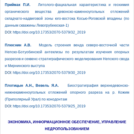
Приймак П.И.
Литолого-фациальная характеристика и геохимия
органического вещества девонско-каменноугольных отложений
складчато-надвиговой зоны юго-востока Косью-Роговской впадины (по
данным скважины Левогрубеюская-1)
DOI:
https://doi.org/10.17353/2070-5379/32_2019
Плюснин А.В.
Модель строения венда северо-восточной части
Непско-Ботуобинской антеклизы по результатам изучения опорных
разрезов и секвенс-стратиграфического моделирования Непского свода
и Мирнинского выступа
DOI:
https://doi.org/10.17353/2070-5379/30_2019
Плотицын А.Н., Вевель Я.А.
Биостратиграфия верхнедевонско-
нижнекаменноугольных отложений опорного разреза на р. Кожим
(Приполярный Урал) по конодонтам
DOI:
https://doi.org/10.17353/2070-5379/25_2019
ЭКОНОМИКА, ИНФОРМАЦИОННОЕ ОБЕСПЕЧЕНИЕ, УПРАВЛЕНИЕ
НЕДРОПОЛЬЗОВАНИЕМ