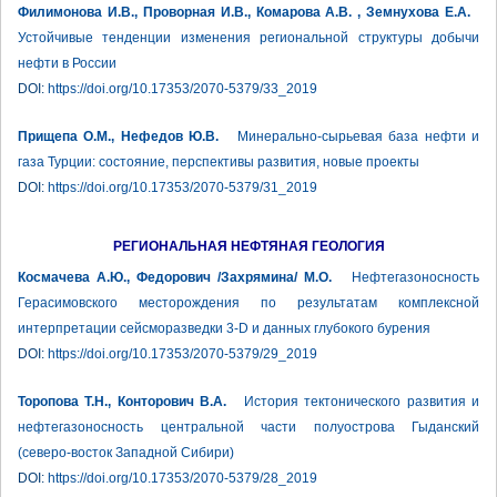
Филимонова И.В., Проворная И.В., Комарова А.В. , Земнухова Е.А.
Устойчивые тенденции изменения региональной структуры добычи
нефти в России
DOI:
https://doi.org/10.17353/2070-5379/33_2019
Прищепа О.М., Нефедов Ю.В.
Минерально-сырьевая база нефти и
газа Турции: состояние, перспективы развития, новые проекты
DOI:
https://doi.org/10.17353/2070-5379/31_2019
РЕГИОНАЛЬНАЯ НЕФТЯНАЯ ГЕОЛОГИЯ
Космачева А.Ю., Федорович /Захрямина/ М.О.
Нефтегазоносность
Герасимовского месторождения по результатам комплексной
интерпретации сейсморазведки 3-D и данных глубокого бурения
DOI:
https://doi.org/10.17353/2070-5379/29_2019
Торопова Т.Н., Конторович В.А.
История тектонического развития и
нефтегазоносность центральной части полуострова Гыданский
(северо-восток Западной Сибири)
DOI:
https://doi.org/10.17353/2070-5379/28_2019