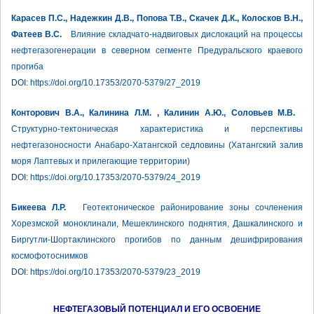
Карасев П.С., Надежкин Д.В., Попова Т.В., Скачек Д.К., Колосков В.Н.,
Фатеев В.С.
Влияние складчато-надвиговых дислокаций на процессы
нефтегазогенерации в северном сегменте Предуральского краевого
прогиба
DOI:
https://doi.org/10.17353/2070-5379/27_2019
Конторович В.А., Калинина Л.М. , Калинин А.Ю., Соловьев М.В.
Структурно-тектоническая характеристика и перспективы
нефтегазоносности Анабаро-Хатангской седловины (Хатангский залив
моря Лаптевых и прилегающие территории)
DOI:
https://doi.org/10.17353/2070-5379/24_2019
Бикеева Л.Р.
Геотектоническое районирование зоны сочленения
Хорезмской моноклинали, Мешеклинского поднятия, Дашкалинского и
Биргутли-Шортаклинского прогибов по данным дешифрирования
космофотоснимков
DOI:
https://doi.org/10.17353/2070-5379/23_2019
НЕФТЕГАЗОВЫЙ ПОТЕНЦИАЛ И ЕГО ОСВОЕНИЕ