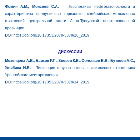
Фомин А.М., Моисеев С.А.
Перспективы нефтегазоносности и
характеристика продуктивных горизонтов кембрийских межсолевых
отложений центральной части Лено-Тунгусской нефтегазоносной
провинции
DOI:
https://doi.org/10.17353/2070-5379/26_2019
ДИСКУССИИ
Мезенцева А.В., Байков Р.П., Зверев К.В., Соловьев В.В., Буткеев А.С.,
Улыбина И.В.
Типизация конусов выноса в ачимовских отложениях
Уренгойского месторождения
DOI:
https://doi.org/10.17353/2070-5379/34_2019