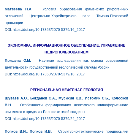
Матвеева Н.А.
Условия образования фаменских рифогенных
отложений Центрально-Хорейверского вала Тимано-Печорской
провинции
DOI:
https://doi.org/10.17353/2070-5379/16_2017
ЭКОНОМИКА, ИНФОРМАЦИОННОЕ ОБЕСПЕЧЕНИЕ, УПРАВЛЕНИЕ
НЕДРОПОЛЬЗОВАНИЕМ
Прищепа О.М.
Научные исследования как основа современной
деятельности государственной геологической службы России
DOI:
https://doi.org/10.17353/2070-5379/18_2017
РЕГИОНАЛЬНАЯ НЕФТЯНАЯ ГЕОЛОГИЯ
Шуваев А.О., Богданов О.А., Мусихин К.В., Истомин С.Б., Колосков
В.Н.
Особенности формирования неокомского клиноформенного
комплекса в пределах Большехетской впадины
DOI:
https://doi.org/10.17353/2070-5379/24_2017
Попков В.И., Попков И.В.
Структурно-тектонические предпосылки