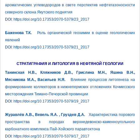
ароматических углеводородов в свете перспектив нефтегазоносности
северного склона Якутского поднятия
DOI:
https://doi.org/10.17353/2070-5379/23_2017
Баженова Т.К.
Роль органической геохимии в оценке геологических
явлений
DOI:
https://doi.org/10.17353/2070-5379/21_2017
СТРАТИГРАФИЯ И ЛИТОЛОГИЯ В НЕФТЯНОЙ ГЕОЛОГИИ
Танинская Н.В., Кляжников Д.В., Грислина М.Н., Яшина В.Н.,
Мясникова М.А., Васильев Н.Я.
Влияние процессов литогенеза на
формирование коллекторов в нижнепермских отложениях Кочмесского
месторождения Тимано-Печорской провинции
DOI:
https://doi.org/10.17353/2070-5379/19_2017
Журавлёв А.В., Вевель Я.А. , Груздев Д.А.
Характеристика порового
пространства в породах верхнедевонско-каменноугольного
карбонатного комплекса Пай-Хойского паравтохтона
DOI:
https://doi.org/10.17353/2070-5379/17_2017