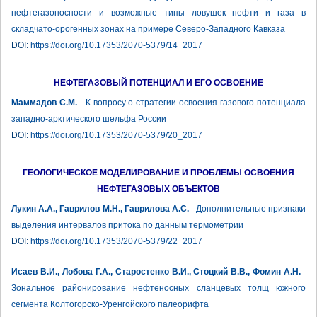
нефтегазоносности и возможные типы ловушек нефти и газа в
складчато-орогенных зонах на примере Северо-Западного Кавказа
DOI:
https://doi.org/10.17353/2070-5379/14_2017
НЕФТЕГАЗОВЫЙ ПОТЕНЦИАЛ И ЕГО ОСВОЕНИЕ
Маммадов C.M.
К вопросу о стратегии освоения газового потенциала
западно-арктического шельфа России
DOI:
https://doi.org/10.17353/2070-5379/20_2017
ГЕОЛОГИЧЕСКОЕ МОДЕЛИРОВАНИЕ И ПРОБЛЕМЫ ОСВОЕНИЯ
НЕФТЕГАЗОВЫХ ОБЪЕКТОВ
Лукин А.А., Гаврилов М.Н., Гаврилова А.С.
Дополнительные признаки
выделения интервалов притока по данным термометрии
DOI:
https://doi.org/10.17353/2070-5379/22_2017
Исаев В.И., Лобова Г.А., Старостенко В.И., Стоцкий В.В., Фомин А.Н.
Зональное районирование нефтеносных сланцевых толщ южного
сегмента Колтогорско-Уренгойского палеорифта