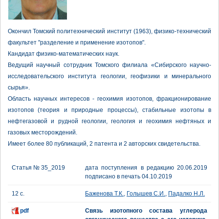
Окончил Томский политехнический институт (1963), физико-технический
факультет "разделение и применение изотопов".
Кандидат физико-математических наук.
Ведущий научный сотрудник Томского филиала «Сибирского научно-
исследовательского института геологии, геофизики и минерального
сырья».
Область научных интересов - геохимия изотопов, фракционирование
изотопов (теория и природные процессы), стабильные изотопы в
нефтегазовой и рудной геологии, геология и геохимия нефтяных и
газовых месторождений.
Имеет более 80 публикаций, 2 патента и 2 авторских свидетельства.
Статья № 35_2019
дата поступления в редакцию 20.06.2019
подписано в печать 04.10.2019
12 с.
Баженова Т.К.
,
Голышев С.И.
,
Падалко Н.Л.
pdf
Связь изотопного состава углерода