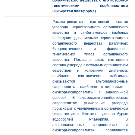
органического вещества с его историко-
генетическими особенностями
(Сибирская платформа)
Рассматривается изотопный состав
углерода нерастворимого органического
вещества и синбитумоидов (выборка
последних вдвое меньше нерастворимого
органического вещества) различных
биоценотических и фациально-
генетических типов органического
вещества. Показана связь изотопного
состава углерода с исходным органическим
веществом и условиями диагенеза:
наиболее изотопически «лёгкими»
оказываются альгопланктонные
сапропелиты, наиболее «тяжёлыми» -
оксисорбосапропелиты с аналогичной
основой. В альгопланктоннобентосных
сапропелитах утяжеление углерода
происходит с увеличением в органическом
веществе доли бентоса – донных бурых
водорослей Phaeophita. В
альгопланктонных сапропелитах и
оксисорбосапропелитах проявляется