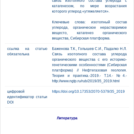
связь изотопного состава углерода с
катагенезом, по мере возрастания
которого углерод «утяжеляется».
Ключевые слова: изотопный состав
углерода, органическое нерастворимое
вещесто, катагенез органического
вещества, Сибирская платформа.
ссылка на статью
Баженова Т.К., Голышев С.И., Падалко Н.Л.
обязательна
Связь изотопного состава углерода
органического вещества с его историко-
генетическими особенностями (Сибирская
платформа) // Нефтегазовая геология.
Теория и практика.-2019.- Т.14.- №4.-
http://www.ngtp.ru/rub/2019/35_2019.html
цифровой
https://doi.org/10.17353/2070-5379/35_2019
идентификатор статьи
DOI
Литература