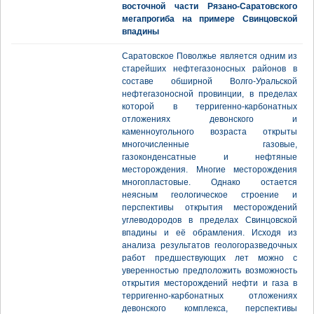
восточной части Рязано-Саратовского
мегапрогиба на примере Свинцовской
впадины
Саратовское Поволжье является одним из
старейших нефтегазоносных районов в
составе обширной Волго-Уральской
нефтегазоносной провинции, в пределах
которой в терригенно-карбонатных
отложениях девонского и
каменноугольного возраста открыты
многочисленные газовые,
газоконденсатные и нефтяные
месторождения. Многие месторождения
многопластовые. Однако остается
неясным геологическое строение и
перспективы открытия месторождений
углеводородов в пределах Свинцовской
впадины и её обрамления. Исходя из
анализа результатов геологоразведочных
работ предшествующих лет можно с
уверенностью предположить возможность
открытия месторождений нефти и газа в
терригенно-карбонатных отложениях
девонского комплекса, перспективы