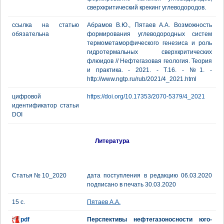
сверхкритический крекинг углеводородов.
ссылка на статью
Абрамов В.Ю., Пятаев А.А. Возможность
обязательна
формирования углеводородных систем
термометаморфического генезиса и роль
гидротермальных сверхкритических
флюидов // Нефтегазовая геология. Теория
и практика. - 2021. - Т.16. - №1. -
http://www.ngtp.ru/rub/2021/4_2021.html
цифровой
https://doi.org/10.17353/2070-5379/4_2021
идентификатор статьи
DOI
Литература
Статья № 10_2020
дата поступления в редакцию 06.03.2020
подписано в печать 30.03.2020
15 с.
Пятаев А.А.
pdf
Перспективы нефтегазоносности юго-