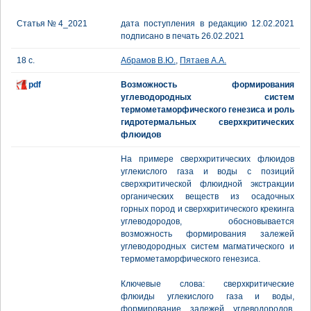
Статья № 4_2021
дата поступления в редакцию 12.02.2021
подписано в печать 26.02.2021
18 с.
Абрамов В.Ю.
,
Пятаев А.А.
pdf
Возможность формирования
углеводородных систем
термометаморфического генезиса и роль
гидротермальных сверхкритических
флюидов
На примере сверхкритических флюидов
углекислого газа и воды с позиций
сверхкритической флюидной экстракции
органических веществ из осадочных
горных пород и сверхкритического крекинга
углеводородов, обосновывается
возможность формирования залежей
углеводородных систем магматического и
термометаморфического генезиса.
Ключевые слова: сверхкритические
флюиды углекислого газа и воды,
формирование залежей углеводородов,