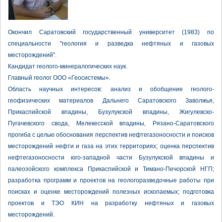
Окончил Саратовский государственный университет (1983) по
специальности "геология и разведка нефтяных и газовых
месторождений".
Кандидат геолого-минералогических наук.
Главный геолог ООО «Геосистемы».
Область научных интересов: анализ и обобщение геолого-
геофизических материалов Дальнего Саратовского Заволжья,
Прикаспийской впадины, Бузулукской впадины, Жигулевско-
Пугачевского свода, Мелекесской впадины, Рязано-Саратовского
прогиба с целью обоснования перспектив нефтегазоносности и поисков
месторождений нефти и газа на этих территориях; оценка перспектив
нефтегазоносности юго-западной части Бузулукской впадины и
палеозойского комплекса Прикаспийской и Тимано-Печорской НГП;
разработка программ и проектов на геологоразведочные работы при
поисках и оценке месторождений полезных ископаемых; подготовка
проектов и ТЭО КИН на разработку нефтяных и газовых
месторождений.