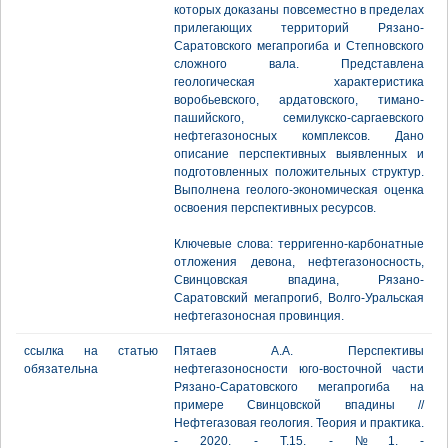
которых доказаны повсеместно в пределах
прилегающих территорий Рязано-
Саратовского мегапрогиба и Степновского
сложного вала. Представлена
геологическая характеристика
воробьевского, ардатовского, тимано-
пашийского, семилукско-саргаевского
нефтегазоносных комплексов. Дано
описание перспективных выявленных и
подготовленных положительных структур.
Выполнена геолого-экономическая оценка
освоения перспективных ресурсов.
Ключевые слова: терригенно-карбонатные
отложения девона, нефтегазоносность,
Свинцовская впадина, Рязано-
Саратовский мегапрогиб, Волго-Уральская
нефтегазоносная провинция.
ссылка на статью
Пятаев А.А. Перспективы
обязательна
нефтегазоносности юго-восточной части
Рязано-Саратовского мегапрогиба на
примере Свинцовской впадины //
Нефтегазовая геология. Теория и практика.
- 2020. - Т.15. - №1. -