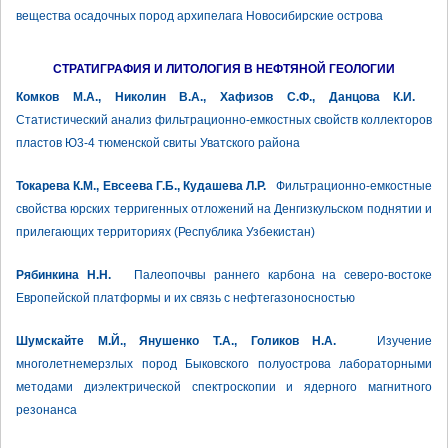
вещества осадочных пород архипелага Новосибирские острова
СТРАТИГРАФИЯ И ЛИТОЛОГИЯ В НЕФТЯНОЙ ГЕОЛОГИИ
Комков М.А., Николин В.А., Хафизов С.Ф., Данцова К.И.
Статистический анализ фильтрационно-емкостных свойств коллекторов
пластов Ю3-4 тюменской свиты Уватского района
Токарева К.М., Евсеева Г.Б., Кудашева Л.Р.
Фильтрационно-емкостные
свойства юрских терригенных отложений на Денгизкульском поднятии и
прилегающих территориях (Республика Узбекистан)
Рябинкина Н.Н.
Палеопочвы раннего карбона на северо-востоке
Европейской платформы и их связь с нефтегазоносностью
Шумскайте М.Й., Янушенко Т.А., Голиков Н.А.
Изучение
многолетнемерзлых пород Быковского полуострова лабораторными
методами диэлектрической спектроскопии и ядерного магнитного
резонанса