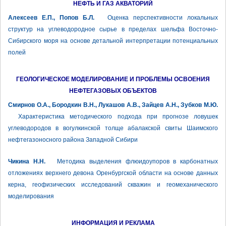
НЕФТЬ И ГАЗ АКВАТОРИЙ
Алексеев Е.П., Попов Б.Л.
Оценка перспективности локальных
структур на углеводородное сырье в пределах шельфа Восточно-
Сибирского моря на основе детальной интерпретации потенциальных
полей
ГЕОЛОГИЧЕСКОЕ МОДЕЛИРОВАНИЕ И ПРОБЛЕМЫ ОСВОЕНИЯ
НЕФТЕГАЗОВЫХ ОБЪЕКТОВ
Смирнов О.А., Бородкин В.Н., Лукашов А.В., Зайцев А.Н., Зубков М.Ю.
Характеристика методического подхода при прогнозе ловушек
углеводородов в вогулкинской толще абалакской свиты Шаимского
нефтегазоносного района Западной Сибири
Чикина Н.Н.
Методика выделения флюидоупоров в карбонатных
отложениях верхнего девона Оренбургской области на основе данных
керна, геофизических исследований скважин и геомеханического
моделирования
ИНФОРМАЦИЯ И РЕКЛАМА