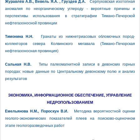
Журавлёв А.В., Вевель Я.А. , Груздев Д.А.
Серпуховская изотопная
аномалия по неорганическому углероду - вероятные причины и
перспективы использования в стратиграфии Тимано-Печорской
нефтегазоносной провинции
Тимонина Н.Н.
Гранаты из нижнетриасовых обломочных пород-
коллекторов севера Колвинского мегавала (Тимано-Печорская
нефтегазоносная провинция)
Сальная Н.В.
Типы палеомагнитной записи в девонских горных
породах: новые данные по Центральному девонскому полю и анализ
результатов
ЭКОНОМИКА, ИНФОРМАЦИОННОЕ ОБЕСПЕЧЕНИЕ, УПРАВЛЕНИЕ
НЕДРОПОЛЬЗОВАНИЕМ
Емельянова Н.М., Пороскун В.И.
Методика вероятностной оценки
геолого-экономических показателей плеев на поисково-оценочном
этапе геологоразведочных работ