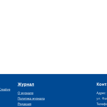
Журнал
Конт
reative
О журнале
Адрес:
Политика журнала
ул. Фая
Редакция
Телефо