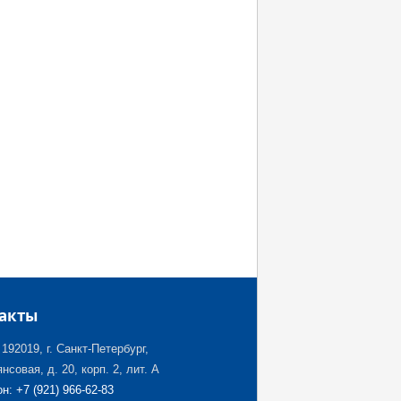
акты
192019, г. Санкт-Петербург,
нсовая, д. 20, корп. 2, лит. А
н: +7 (921) 966-62-83