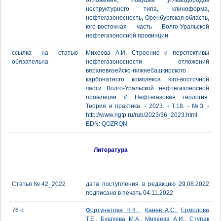
отложения, ловушка углеводородов
неструктурного типа, клиноформа,
нефтегазоносность, Оренбургская область,
юго-восточная часть Волго-Уральской
нефтегазоносной провинции.
ссылка на статью
Михеева А.И. Строение и перспективы
обязательна
нефтегазоносности отложений
верхневизейско-нижнебашкирского
карбонатного комплекса юго-восточной
части Волго-Уральской нефтегазоносной
провинции // Нефтегазовая геология.
Теория и практика. - 2023. - Т.18. - №3. -
http://www.ngtp.ru/rub/2023/36_2023.html
EDN:
QOZRQN
Литература
Статья № 42_2022
дата поступления в редакцию 29.08.2022
подписано в печать 04.11.2022
76 с.
Фортунатова Н.К.
,
Канев А.С.
,
Ермолова
Т.Е.
,
Бушуева М.А.
,
Михеева А.И.
,
Ступак