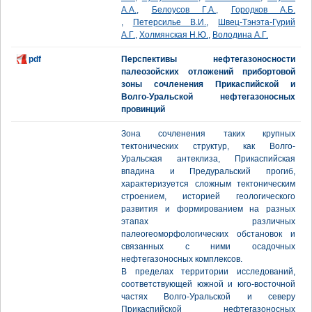
А.А.
,
Белоусов Г.А.
,
Городков А.Б.
,
Петерсилье В.И.
,
Швец-Тэнэта-Гурий
А.Г.
,
Холмянская Н.Ю.
,
Володина А.Г.
pdf
Перспективы нефтегазоносности
палеозойских отложений прибортовой
зоны сочленения Прикаспийской и
Волго-Уральской нефтегазоносных
провинций
Зона сочленения таких крупных
тектонических структур, как Волго-
Уральская антеклиза, Прикаспийская
впадина и Предуральский прогиб,
характеризуется сложным тектоническим
строением, историей геологического
развития и формированием на разных
этапах различных
палеогеоморфологических обстановок и
связанных с ними осадочных
нефтегазоносных комплексов.
В пределах территории исследований,
соответствующей южной и юго-восточной
частях Волго-Уральской и северу
Прикаспийской нефтегазоносных