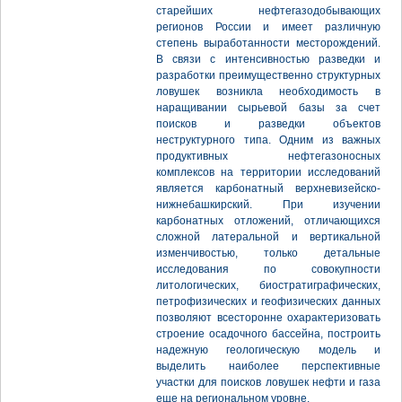
старейших нефтегазодобывающих
регионов России и имеет различную
степень выработанности месторождений.
В связи с интенсивностью разведки и
разработки преимущественно структурных
ловушек возникла необходимость в
наращивании сырьевой базы за счет
поисков и разведки объектов
неструктурного типа. Одним из важных
продуктивных нефтегазоносных
комплексов на территории исследований
является карбонатный верхневизейско-
нижнебашкирский. При изучении
карбонатных отложений, отличающихся
сложной латеральной и вертикальной
изменчивостью, только детальные
исследования по совокупности
литологических, биостратиграфических,
петрофизических и геофизических данных
позволяют всесторонне охарактеризовать
строение осадочного бассейна, построить
надежную геологическую модель и
выделить наиболее перспективные
участки для поисков ловушек нефти и газа
еще на региональном уровне.