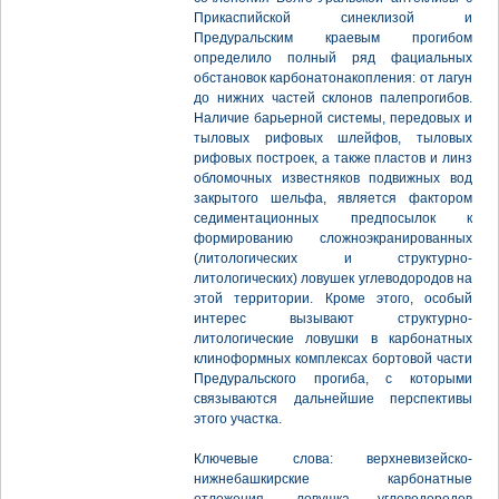
Прикаспийской синеклизой и
Предуральским краевым прогибом
определило полный ряд фациальных
обстановок карбонатонакопления: от лагун
до нижних частей склонов палепрогибов.
Наличие барьерной системы, передовых и
тыловых рифовых шлейфов, тыловых
рифовых построек, а также пластов и линз
обломочных известняков подвижных вод
закрытого шельфа, является фактором
седиментационных предпосылок к
формированию сложноэкранированных
(литологических и структурно-
литологических) ловушек углеводородов на
этой территории. Кроме этого, особый
интерес вызывают структурно-
литологические ловушки в карбонатных
клиноформных комплексах бортовой части
Предуральского прогиба, с которыми
связываются дальнейшие перспективы
этого участка.
Ключевые слова: верхневизейско-
нижнебашкирские карбонатные