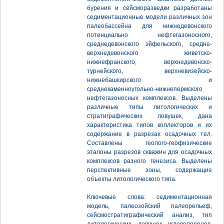
бурения и сейсморазведки разработаны
седиментационные модели различных зон
палеобассейна для нижнедевонского
потенциально нефтегазоносного,
среднедевонского эйфельского, средне-
верхнедевонского живетско-
нижнефранского, верхнедевонско-
турнейского, верхневизейско-
нижнебашкирского и
среднекаменноугольно-нижнепермского
нефтегазоносных комплексов. Выделены
различные типы литологических и
стратиграфических ловушек, дана
характеристика типов коллекторов и их
содержание в разрезах осадочных тел.
Составлены геолого-геофизические
эталоны разрезов скважин для осадочных
комплексов разного генезиса. Выделены
перспективные зоны, содержащие
объекты литологического типа.
Ключевые слова: седиментационная
модель, палеозойский палеорельеф,
сейсмостратиграфический анализ, тип