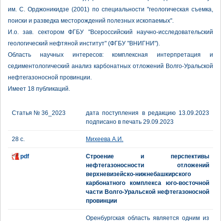
им. С. Орджоникидзе (2001) по специальности "геологическая съемка,
поиски и разведка месторождений полезных ископаемых".
И.о. зав. сектором ФГБУ "Всероссийский научно-исследовательский
геологический нефтяной институт" (ФГБУ "ВНИГНИ").
Область научных интересов: комплексная интерпретация и
седиментологический анализ карбонатных отложений Волго-Уральской
нефтегазоносной провинции.
Имеет 18 публикаций.
Статья № 36_2023
дата поступления в редакцию 13.09.2023
подписано в печать 29.09.2023
28 с.
Михеева А.И.
pdf
Строение и перспективы
нефтегазоносности отложений
верхневизейско-нижнебашкирского
карбонатного комплекса юго-восточной
части Волго-Уральской нефтегазоносной
провинции
Оренбургская область является одним из