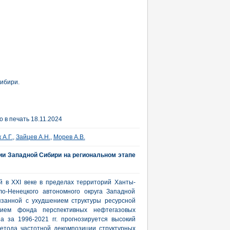
Сибири.
 в печать 18.11.2024
 А.Г.
,
Зайцев А.Н.
,
Морев А.В.
ии Западной Сибири на региональном этапе
 в XXI веке в пределах территорий Ханты-
ло-Ненецкого автономного округа Западной
язанной с ухудшением структуры ресурсной
анием фонда перспективных нефтегазовых
 за 1996-2021 гг. прогнозируется высокий
етода частотной декомпозиции структурных