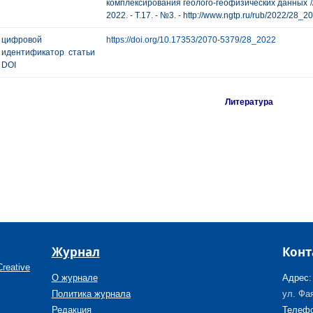
комплексирования геолого-геофизических данных //
2022. - Т.17. - №3. - http://www.ngtp.ru/rub/2022/28_2
цифровой
https://doi.org/10.17353/2070-5379/28_2022
идентификатор статьи
DOI
Литература
Журнал
Конт
reative
О журнале
Адрес:
Политика журнала
ул. Фая
Редакция
Телефо