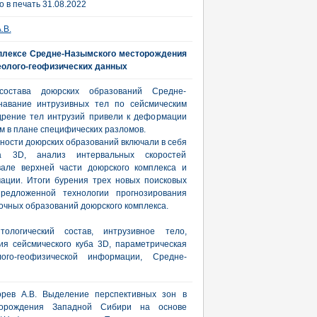
 в печать 31.08.2022
.В.
плексе Средне-Назымского месторождения
еолого-геофизических данных
 состава доюрских образований Средне-
навание интрузивных тел по сейсмическим
дрение тел интрузий привели к деформации
м в плане специфических разломов.
ности доюрских образований включали в себя
ба 3D, анализ интервальных скоростей
вале верхней части доюрского комплекса и
ации. Итоги бурения трех новых поисковых
редложенной технологии прогнозирования
очных образований доюрского комплекса.
ологический состав, интрузивное тело,
ия сейсмического куба 3D, параметрическая
лого-геофизической информации, Средне-
Морев А.В. Выделение перспективных зон в
торождения Западной Сибири на основе