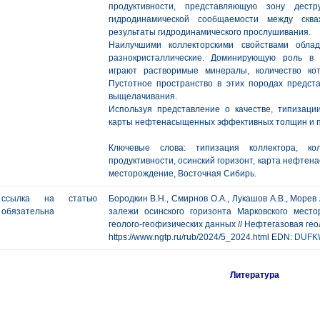
продуктивности, представляющую зону дестр
гидродинамической сообщаемости между скв
результаты гидродинамического прослушивания.
Наилучшими коллекторскими свойствами обла
разнокристаллические. Доминирующую роль в 
играют растворимые минералы, количество кот
Пустотное пространство в этих породах предст
выщелачивания.
Используя представление о качестве, типизаци
карты нефтенасыщенных эффективных толщин и п
Ключевые слова: типизация коллектора, кол
продуктивности, осинский горизонт, карта нефте
месторождение, Восточная Сибирь.
ссылка на статью
Бородкин В.Н., Смирнов О.А., Лукашов А.В., Море
обязательна
залежи осинского горизонта Марковского мест
геолого-геофизических данных // Нефтегазовая геолог
https://www.ngtp.ru/rub/2024/5_2024.html EDN:
DUFK
Литература