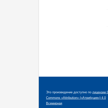
Это произведение доступно по
лицензии C
Commons «Attribution» («Атрибуция») 4.0
Всемирная