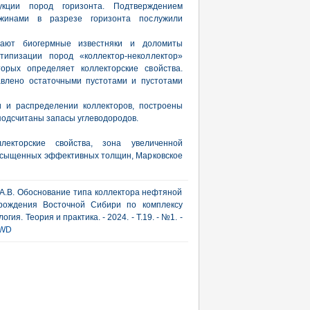
укции пород горизонта. Подтверждением
ажинами в разрезе горизонта послужили
дают биогермные известняки и доломиты
типизации пород «коллектор-неколлектор»
орых определяет коллекторские свойства.
авлено остаточными пустотами и пустотами
и и распределении коллекторов, построены
одсчитаны запасы углеводородов.
лекторские свойства, зона увеличенной
насыщенных эффективных толщин, Марковское
в А.В. Обоснование типа коллектора нефтяной
орождения Восточной Сибири по комплексу
ия. Теория и практика. - 2024. - Т.19. - №1. -
WD