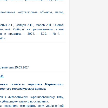
спективные нефтегазовые объекты, метод
вник А.Г., Зайцев А.Н., Морев А.В. Оценка
Западной Сибири на региональном этапе
рия и практика. - 2024. - Т.19. - №4. -
HWG
 в печать 25.03.2024
.В.
лежи осинского горизонта Марковского
 геолого-геофизических данных
ся к литологически экранированному типу,
 субмеридионального простирания.
и позволило оконтурить зону увеличенной