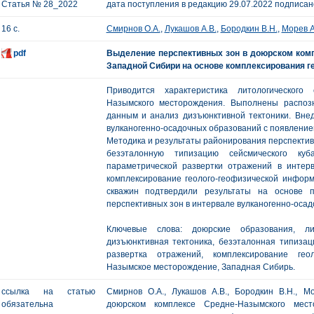
Статья № 28_2022
дата поступления в редакцию 29.07.2022 подписано
16 с.
Смирнов О.А.
,
Лукашов А.В.
,
Бородкин В.Н.
,
Морев А
pdf
Выделение перспективных зон в доюрском ком
Западной Сибири на основе комплексирования г
Приводится характеристика литологического
Назымского месторождения. Выполнены распоз
данным и анализ дизъюнктивной тектоники. Вне
вулканогенно-осадочных образований с появление
Методика и результаты районирования перспектив
безэталонную типизацию сейсмического ку
параметрической развертки отражений в интер
комплексирование геолого-геофизической информ
скважин подтвердили результаты на основе п
перспективных зон в интервале вулканогенно-осад
Ключевые слова: доюрские образования, лит
дизъюнктивная тектоника, безэталонная типизац
развертка отражений, комплексирование гео
Назымское месторождение, Западная Сибирь.
ссылка на статью
Смирнов О.А., Лукашов А.В., Бородкин В.Н., 
обязательна
доюрском комплексе Средне-Назымского мес