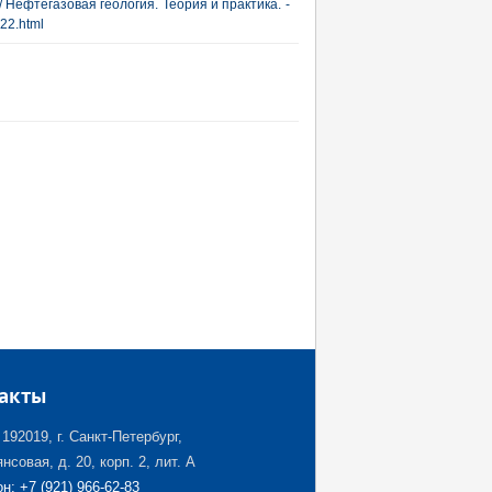
 Нефтегазовая геология. Теория и практика. -
022.html
акты
192019, г. Санкт-Петербург,
нсовая, д. 20, корп. 2, лит. А
н: +7 (921) 966-62-83