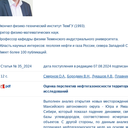
кончил физико-технический институт ТюмГУ (1993).
октор физико-математических наук.
рофессор кафедры физики Тюменского индустриального университета.
бласть научных интересов: геология нефти и газа России, севера Западной 
меет более 100 публикаций.
Статья № 35_2024
дата поступления в редакцию 07.08.2024 подписано
12 с.
Смирнов О.А.
,
Бородкин В.Н.
,
Лукашов А.В.
,
Плавник
pdf
Оценка перспектив нефтегазоносности территор
исследований
Выполнен анализ открытия новых месторождений
Мансийского автономного округа - Югра и Яма
Сибири, который показал падение динамики, св
базы углеводородов, соответственно исчерп
объектов. С другой стороны, по данным анализа
потенциал нефтегазоносности недр на основе м