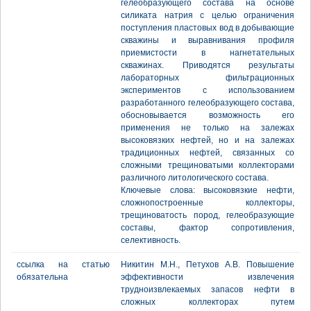
гелеобразующего состава на основе
силиката натрия с целью ограничения
поступления пластовых вод в добывающие
скважины и выравнивания профиля
приемистости в нагнетательных
скважинах. Приводятся результаты
лабораторных фильтрационных
экспериментов с использованием
разработанного гелеобразующего состава,
обосновывается возможность его
применения не только на залежах
высоковязких нефтей, но и на залежах
традиционных нефтей, связанных со
сложными трещиноватыми коллекторами
различного литологического состава.
Ключевые слова: высоковязкие нефти,
сложнопостроенные коллекторы,
трещиноватость пород, гелеобразующие
составы, фактор сопротивления,
селективность.
ссылка на статью
Никитин М.Н., Петухов А.В. Повышение
обязательна
эффективности извлечения
трудноизвлекаемых запасов нефти в
сложных коллекторах путем