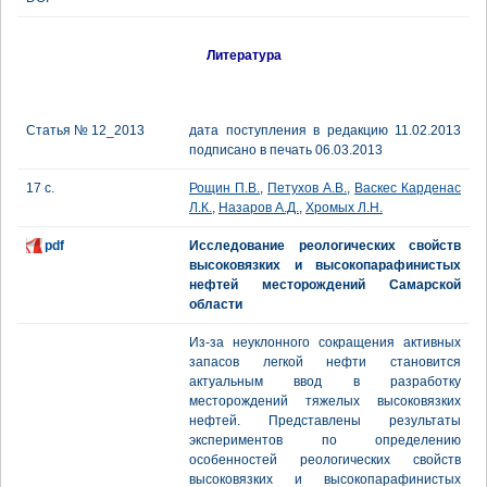
Литература
Статья № 12_2013
дата поступления в редакцию 11.02.2013
подписано в печать 06.03.2013
17 с.
Рощин П.В.
,
Петухов А.В.
,
Васкес Карденас
Л.К.
,
Назаров А.Д.
,
Хромых Л.Н.
pdf
Исследование реологических свойств
высоковязких и высокопарафинистых
нефтей месторождений Самарской
области
Из-за неуклонного сокращения активных
запасов легкой нефти становится
актуальным ввод в разработку
месторождений тяжелых высоковязких
нефтей. Представлены результаты
экспериментов по определению
особенностей реологических свойств
высоковязких и высокопарафинистых