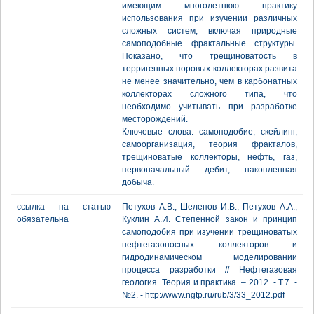
имеющим многолетнюю практику
использования при изучении различных
сложных систем, включая природные
самоподобные фрактальные структуры.
Показано, что трещиноватость в
терригенных поровых коллекторах развита
не менее значительно, чем в карбонатных
коллекторах сложного типа, что
необходимо учитывать при разработке
месторождений.
Ключевые слова: самоподобие, скейлинг,
самоорганизация, теория фракталов,
трещиноватые коллекторы, нефть, газ,
первоначальный дебит, накопленная
добыча.
ссылка на статью
Петухов А.В., Шелепов И.В., Петухов А.А.,
обязательна
Куклин А.И. Степенной закон и принцип
самоподобия при изучении трещиноватых
нефтегазоносных коллекторов и
гидродинамическом моделировании
процесса разработки // Нефтегазовая
геология. Теория и практика. – 2012. - Т.7. -
№2. - http://www.ngtp.ru/rub/3/33_2012.pdf