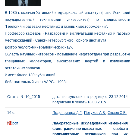
В 1985 г. окончил Ухтинский индустриальный институт (ныне Ухтинский
государственный технический университет) по специальности
"Геология и разведка нефтяных и газовых месторождений".
Профессор кафедры «Разработки и эксплуатации нефтяных и газовых
месторождений» Санкт-Петербургского Горного института.
Доктор геолого-минералогических наук.
Область научных интересов - повышение нефтеотдачи при разработке
трещинных коллекторов, высоковязких нефтей и извлечении
остаточных запасов.
Имеет более 130 публикаций.
Действительный член AAPG с 1998 г.
Статья № 10_2015
дата поступления в редакцию 23.12.2014
подписано в печать 18.03.2015
16 с.
Подопригора Д.Г.
,
Петухов А.В.
,
Сюзев О.Б.
pdf
Лабораторные исследования изменения
фильтрационно-емкостных свойств
полимиктовых песчаников при их