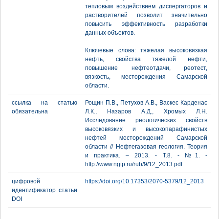
тепловым воздействием диспергаторов и
растворителей позволит значительно
повысить эффективность разработки
данных объектов.
Ключевые слова: тяжелая высоковязкая
нефть, свойства тяжелой нефти,
повышение нефтеотдачи, реотест,
вязкость, месторождения Самарской
области.
ссылка на статью
Рощин П.В., Петухов А.В., Васкес Карденас
обязательна
Л.К., Назаров А.Д., Хромых Л.Н.
Исследование реологических свойств
высоковязких и высокопарафинистых
нефтей месторождений Самарской
области // Нефтегазовая геология. Теория
и практика. – 2013. - Т.8. - №1. -
http://www.ngtp.ru/rub/9/12_2013.pdf
цифровой
https://doi.org/10.17353/2070-5379/12_2013
идентификатор статьи
DOI