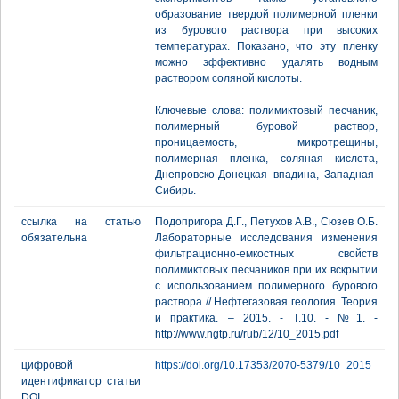
образование твердой полимерной пленки
из бурового раствора при высоких
температурах. Показано, что эту пленку
можно эффективно удалять водным
раствором соляной кислоты.
Ключевые слова: полимиктовый песчаник,
полимерный буровой раствор,
проницаемость, микротрещины,
полимерная пленка, соляная кислота,
Днепровско-Донецкая впадина, Западная-
Сибирь.
ссылка на статью
Подопригора Д.Г., Петухов А.В., Сюзев О.Б.
обязательна
Лабораторные исследования изменения
фильтрационно-емкостных свойств
полимиктовых песчаников при их вскрытии
с использованием полимерного бурового
раствора // Нефтегазовая геология. Теория
и практика. – 2015. - Т.10. - №1. -
http://www.ngtp.ru/rub/12/10_2015.pdf
цифровой
https://doi.org/10.17353/2070-5379/10_2015
идентификатор статьи
DOI