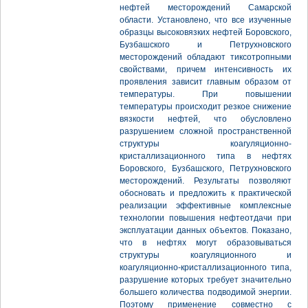
нефтей месторождений Самарской
области. Установлено, что все изученные
образцы высоковязких нефтей Боровского,
Бузбашского и Петрухновского
месторождений обладают тиксотропными
свойствами, причем интенсивность их
проявления зависит главным образом от
температуры. При повышении
температуры происходит резкое снижение
вязкости нефтей, что обусловлено
разрушением сложной пространственной
структуры коагуляционно-
кристаллизационного типа в нефтях
Боровского, Бузбашского, Петрухновского
месторождений. Результаты позволяют
обосновать и предложить к практической
реализации эффективные комплексные
технологии повышения нефтеотдачи при
эксплуатации данных объектов. Показано,
что в нефтях могут образовываться
структуры коагуляционного и
коагуляционно-кристаллизационного типа,
разрушение которых требует значительно
большего количества подводимой энергии.
Поэтому применение совместно с