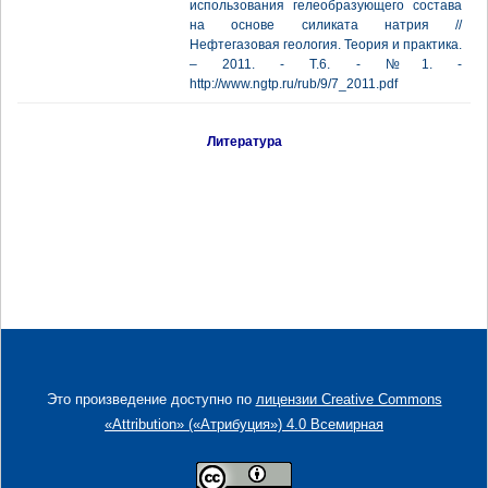
использования гелеобразующего состава
на основе силиката натрия //
Нефтегазовая геология. Теория и практика.
– 2011. - Т.6. - №1. -
http://www.ngtp.ru/rub/9/7_2011.pdf
Литература
Это произведение доступно по
лицензии Creative Commons
«Attribution» («Атрибуция») 4.0 Всемирная