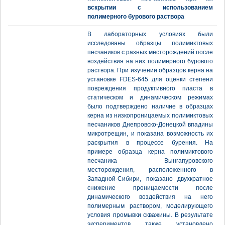
вскрытии с использованием
полимерного бурового раствора
В лабораторных условиях были
исследованы образцы полимиктовых
песчаников с разных месторождений после
воздействия на них полимерного бурового
раствора. При изучении образцов керна на
установке FDES-645 для оценки степени
повреждения продуктивного пласта в
статическом и динамическом режимах
было подтверждено наличие в образцах
керна из низкопроницаемых полимиктовых
песчаников Днепровско-Донецкой впадины
микротрещин, и показана возможность их
раскрытия в процессе бурения. На
примере образца керна полимиктового
песчаника Вынгапуровского
месторождения, расположенного в
Западной-Сибири, показано двухкратное
снижение проницаемости после
динамического воздействия на него
полимерным раствором, моделирующего
условия промывки скважины. В результате
экспериментов также установлено