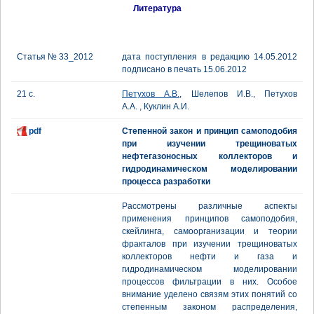
Литература
Статья № 33_2012
дата поступления в редакцию 14.05.2012
подписано в печать 15.06.2012
21 с.
Петухов А.В.
, Шелепов И.В., Петухов
А.А. , Куклин А.И.
pdf
Степенной закон и принцип самоподобия
при изучении трещиноватых
нефтегазоносных коллекторов и
гидродинамическом моделировании
процесса разработки
Рассмотрены различные аспекты
применения принципов самоподобия,
скейлинга, самоорганизации и теории
фракталов при изучении трещиноватых
коллекторов нефти и газа и
гидродинамическом моделировании
процессов фильтрации в них. Особое
внимание уделено связям этих понятий со
степенным законом распределения,