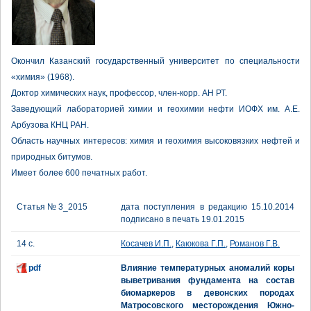
Окончил Казанский государственный университет по специальности
«химия» (1968).
Доктор химических наук, профессор, член-корр. АН РТ.
Заведующий лабораторией химии и геохимии нефти ИОФХ им. А.Е.
Арбузова КНЦ РАН.
Область научных интересов: химия и геохимия высоковязких нефтей и
природных битумов.
Имеет более 600 печатных работ.
Статья № 3_2015
дата поступления в редакцию 15.10.2014
подписано в печать 19.01.2015
14 с.
Косачев И.П.
,
Каюкова Г.П.
,
Романов Г.В.
pdf
Влияние температурных аномалий коры
выветривания фундамента на состав
биомаркеров в девонских породах
Матросовского месторождения Южно-