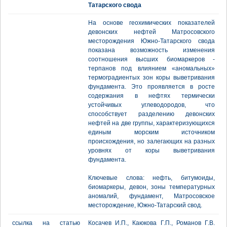
Татарского свода
На основе геохимических показателей
девонских нефтей Матросовского
месторождения Южно-Татарского свода
показана возможность изменения
соотношения высших биомаркеров -
терпанов под влиянием «аномальных»
термоградиентых зон коры выветривания
фундамента. Это проявляется в росте
содержания в нефтях термически
устойчивых углеводородов, что
способствует разделению девонских
нефтей на две группы, характеризующихся
единым морским источником
происхождения, но залегающих на разных
уровнях от коры выветривания
фундамента.
Ключевые слова: нефть, битумоиды,
биомаркеры, девон, зоны температурных
аномалий, фундамент, Матросовское
месторождение, Южно-Татарский свод.
ссылка на статью
Косачев И.П., Каюкова Г.П., Романов Г.В.