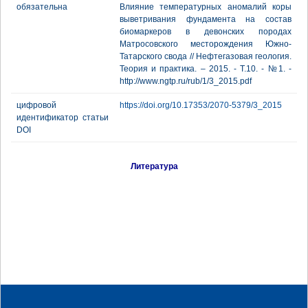
обязательна
Влияние температурных аномалий коры
выветривания фундамента на состав
биомаркеров в девонских породах
Матросовского месторождения Южно-
Татарского свода // Нефтегазовая геология.
Теория и практика. – 2015. - Т.10. - №1. -
http://www.ngtp.ru/rub/1/3_2015.pdf
цифровой
https://doi.org/10.17353/2070-5379/3_2015
идентификатор статьи
DOI
Литература