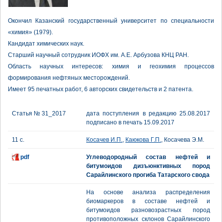
Окончил Казанский государственный университет по специальности
«химия» (1979).
Кандидат химических наук.
Старший научный сотрудник ИОФХ им. А.Е. Арбузова КНЦ РАН.
Область научных интересов: химия и геохимия процессов
формирования нефтяных месторождений.
Имеет 95 печатных работ, 6 авторских свидетельств и 2 патента.
Статья № 31_2017
дата поступления в редакцию 25.08.2017
подписано в печать 15.09.2017
11 с.
Косачев И.П.
,
Каюкова Г.П.
, Косачева Э.М.
pdf
Углеводородный состав нефтей и
битумоидов дизъюнктивных пород
Сарайлинского прогиба Татарского свода
На основе анализа распределения
биомаркеров в составе нефтей и
битумоидов разновозрастных пород
противоположных склонов Сарайлинского