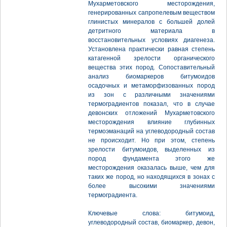
Мухарметовского месторождения,
генерированных сапропелевым веществом
глинистых минералов с большей долей
детритного материала в
восстановительных условиях диагенеза.
Установлена практически равная степень
катагенной зрелости органического
вещества этих пород. Сопоставительный
анализ биомаркеров битумоидов
осадочных и метаморфизованных пород
из зон с различными значениями
термоградиентов показал, что в случае
девонских отложений Мухарметовского
месторождения влияние глубинных
термоэманаций на углеводородный состав
не происходит. Но при этом, степень
зрелости битумоидов, выделенных из
пород фундамента этого же
месторождения оказалась выше, чем для
таких же пород, но находящихся в зонах с
более высокими значениями
термоградиента.
Ключевые слова: битумоид,
углеводородный состав, биомаркер, девон,