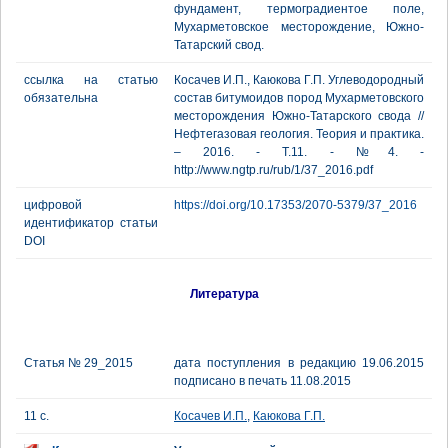
фундамент, термоградиентое поле,
Мухарметовское месторождение, Южно-
Татарский свод.
ссылка на статью
Косачев И.П., Каюкова Г.П. Углеводородный
обязательна
состав битумоидов пород Мухарметовского
месторождения Южно-Татарского свода //
Нефтегазовая геология. Теория и практика.
– 2016. - Т.11. - №4. -
http://www.ngtp.ru/rub/1/37_2016.pdf
цифровой
https://doi.org/10.17353/2070-5379/37_2016
идентификатор статьи
DOI
Литература
Статья № 29_2015
дата поступления в редакцию 19.06.2015
подписано в печать 11.08.2015
11 с.
Косачев И.П.
,
Каюкова Г.П.