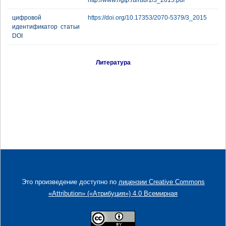
http://www.ngtp.ru/rub/1/3_2015.pdf
цифровой
https://doi.org/10.17353/2070-5379/3_2015
идентификатор статьи
DOI
Литература
Это произведение доступно по
лицензии Creative Commons
«Attribution» («Атрибуция») 4.0 Всемирная