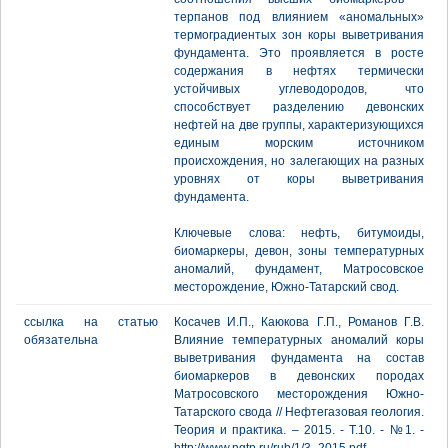
терпанов под влиянием «аномальных»
термоградиентых зон коры выветривания
фундамента. Это проявляется в росте
содержания в нефтях термически
устойчивых углеводородов, что
способствует разделению девонских
нефтей на две группы, характеризующихся
единым морским источником
происхождения, но залегающих на разных
уровнях от коры выветривания
фундамента.
Ключевые слова: нефть, битумоиды,
биомаркеры, девон, зоны температурных
аномалий, фундамент, Матросовское
месторождение, Южно-Татарский свод.
ссылка на статью
Косачев И.П., Каюкова Г.П., Романов Г.В.
обязательна
Влияние температурных аномалий коры
выветривания фундамента на состав
биомаркеров в девонских породах
Матросовского месторождения Южно-
Татарского свода // Нефтегазовая геология.
Теория и практика. – 2015. - Т.10. - №1. -