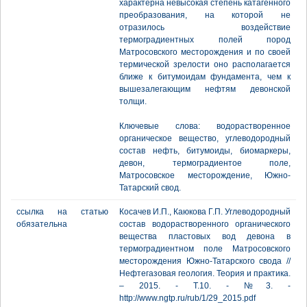
характерна невысокая степень катагенного
преобразования, на которой не
отразилось воздействие
термоградиентных полей пород
Матросовского месторождения и по своей
термической зрелости оно располагается
ближе к битумоидам фундамента, чем к
вышезалегающим нефтям девонской
толщи.
Ключевые слова: водорастворенное
органическое вещество, углеводородный
состав нефть, битумоиды, биомаркеры,
девон, термоградиентое поле,
Матросовское месторождение, Южно-
Татарский свод.
ссылка на статью
Косачев И.П., Каюкова Г.П. Углеводородный
обязательна
состав водорастворенного органического
вещества пластовых вод девона в
термоградиентном поле Матросовского
месторождения Южно-Татарского свода //
Нефтегазовая геология. Теория и практика.
– 2015. - Т.10. - №3. -
http://www.ngtp.ru/rub/1/29_2015.pdf