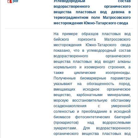
pdf
Углеводородный состав
водорастворенного органического
вещества пластовых вод девона в
термоградиентном поле Матросовского
месторождения Южно-Татарского свода
На примере образцов пластовых вод
бийского горизонта Матросовского
месторождения Южно-Татарского свода
показано, что в углеводородный состав
водорастворенного органического
вещества пластовых вод входят алканы
нормального и изомерного строения, а
также циклические изопреноиды.
Полученные биомаркерные параметры
указывают на обогащенность пород,
вмещающих исходное органическое
вещество, карбонатными минералами,
морскую восстановительную обстановку
осадконакопления с умеренной
соленостью и преобладание в исходной
биомассе фотосинтетических бактерий
(прокариотов) над водорослевыми
эукариотами. Для водорастворенного
органического вещества пластовых вод