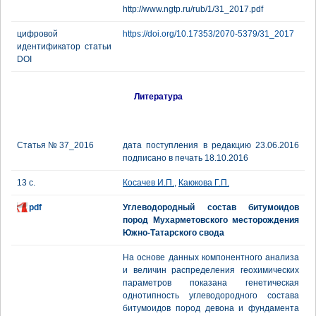
http://www.ngtp.ru/rub/1/31_2017.pdf
цифровой
https://doi.org/10.17353/2070-5379/31_2017
идентификатор статьи
DOI
Литература
Статья № 37_2016
дата поступления в редакцию 23.06.2016
подписано в печать 18.10.2016
13 с.
Косачев И.П.
,
Каюкова Г.П.
pdf
Углеводородный состав битумоидов
пород Мухарметовского месторождения
Южно-Татарского свода
На основе данных компонентного анализа
и величин распределения геохимических
параметров показана генетическая
однотипность углеводородного состава
битумоидов пород девона и фундамента