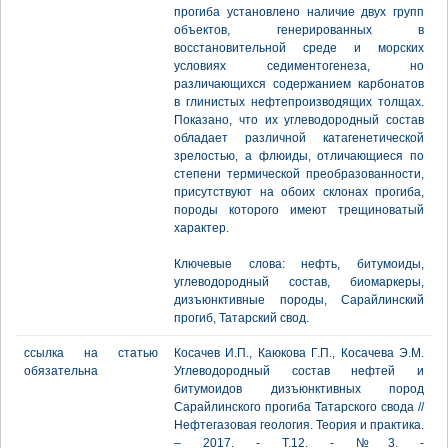
прогиба установлено наличие двух групп
объектов, генерированных в
восстановительной среде и морских
условиях седиментогенеза, но
различающихся содержанием карбонатов
в глинистых нефтепроизводящих толщах.
Показано, что их углеводородный состав
обладает различной катагенетической
зрелостью, а флюиды, отличающиеся по
степени термической преобразованности,
присутствуют на обоих склонах прогиба,
породы которого имеют трещиноватый
характер.
Ключевые слова: нефть, битумоиды,
углеводородный состав, биомаркеры,
дизъюнктивные породы, Сарайлинский
прогиб, Татарский свод.
ссылка на статью
Косачев И.П., Каюкова Г.П., Косачева Э.М.
обязательна
Углеводородный состав нефтей и
битумоидов дизъюнктивных пород
Сарайлинского прогиба Татарского свода //
Нефтегазовая геология. Теория и практика.
– 2017. - Т.12. - №3. -