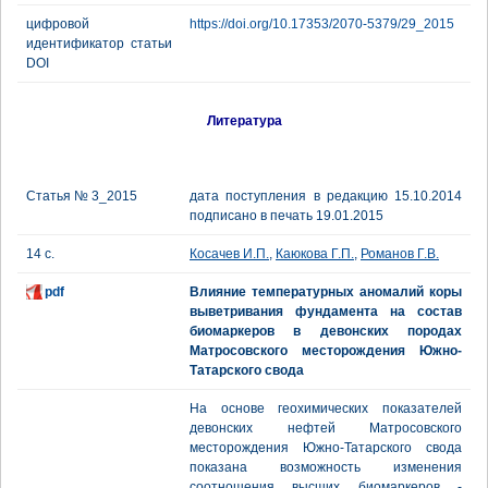
цифровой
https://doi.org/10.17353/2070-5379/29_2015
идентификатор статьи
DOI
Литература
Статья № 3_2015
дата поступления в редакцию 15.10.2014
подписано в печать 19.01.2015
14 с.
Косачев И.П.
,
Каюкова Г.П.
,
Романов Г.В.
pdf
Влияние температурных аномалий коры
выветривания фундамента на состав
биомаркеров в девонских породах
Матросовского месторождения Южно-
Татарского свода
На основе геохимических показателей
девонских нефтей Матросовского
месторождения Южно-Татарского свода
показана возможность изменения
соотношения высших биомаркеров -