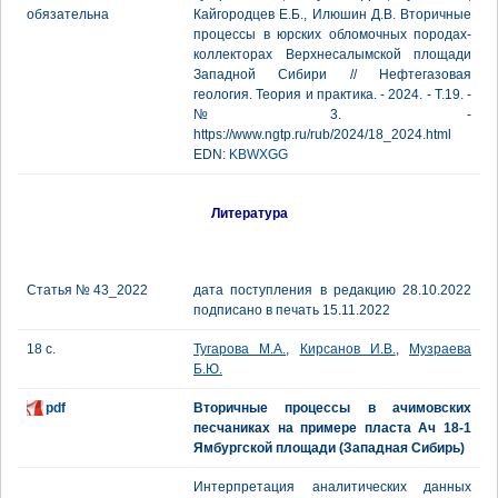
обязательна
Кайгородцев Е.Б., Илюшин Д.В. Вторичные
процессы в юрских обломочных породах-
коллекторах Верхнесалымской площади
Западной Сибири // Нефтегазовая
геология. Теория и практика. - 2024. - Т.19. -
№3. -
https://www.ngtp.ru/rub/2024/18_2024.html
EDN:
KBWXGG
Литература
Статья № 43_2022
дата поступления в редакцию 28.10.2022
подписано в печать 15.11.2022
18 с.
Тугарова М.А.
,
Кирсанов И.В.
,
Музраева
Б.Ю.
pdf
Вторичные процессы в ачимовских
песчаниках на примере пласта Ач 18-1
Ямбургской площади (Западная Сибирь)
Интерпретация аналитических данных