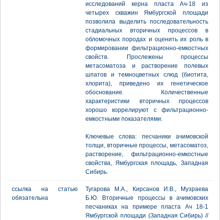
исследований керна пласта Ач-18 из
четырех скважин Ямбургской площади
позволила выделить последовательность
стадиальных вторичных процессов в
обломочных породах и оценить их роль в
формировании фильтрационно-емкостных
свойств. Прослежены процессы
метасоматоза и растворение полевых
шпатов и темноцветных слюд (биотита,
хлорита), приведено их генетическое
обоснование. Количественные
характеристики вторичных процессов
хорошо коррелируют с фильтрационно-
емкостными показателями.
Ключевые слова: песчаники ачимовской
толщи, вторичные процессы, метасоматоз,
растворение, фильтрационно-емкостные
свойства, Ямбургская площадь, Западная
Сибирь.
ссылка на статью
Тугарова М.А., Кирсанов И.В., Музраева
обязательна
Б.Ю. Вторичные процессы в ачимовских
песчаниках на примере пласта Ач 18-1
Ямбургской площади (Западная Сибирь) //