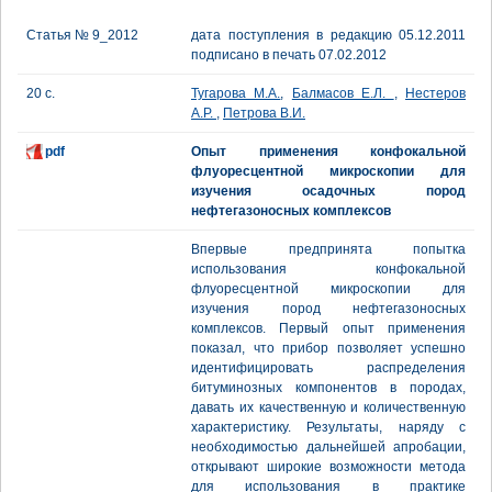
Статья № 9_2012
дата поступления в редакцию 05.12.2011
подписано в печать 07.02.2012
20 с.
Тугарова М.А.
,
Балмасов Е.Л.
,
Нестеров
А.Р.
,
Петрова В.И.
pdf
Опыт применения конфокальной
флуоресцентной микроскопии для
изучения осадочных пород
нефтегазоносных комплексов
Впервые предпринята попытка
использования конфокальной
флуоресцентной микроскопии для
изучения пород нефтегазоносных
комплексов. Первый опыт применения
показал, что прибор позволяет успешно
идентифицировать распределения
битуминозных компонентов в породах,
давать их качественную и количественную
характеристику. Результаты, наряду с
необходимостью дальнейшей апробации,
открывают широкие возможности метода
для использования в практике