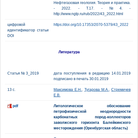
Нефтегазовая геология. Теория и практика.
- 2022. - Т.17. - №4. -
http://www.ngtp.ru/rub/2022/43_2022.html
цифровой
https://doi.org/10.17353/2070-5379/43_2022
идентификатор статьи
DOI
Литература
Статья № 3_2019
дата поступления в редакцию 14.01.2019
подписано в печать 30.01.2019
13 с.
Максимова Е.Н.
,
Тугарова М.А.
,
Стремичев
Е.В.
pdf
Литологическое обоснование
петрофизической неоднородности
карбонатных пород-коллекторов
заволжского горизонта Балейкинского
месторождения (Оренбургская область)