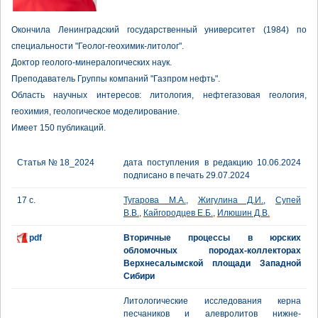
Окончила Ленинградский государственный университет (1984) по
специальности "Геолог-геохимик-литолог".
Доктор геолого-минералогических наук.
Преподаватель Группы компаний "Газпром нефть".
Область научных интересов: литология, нефтегазовая геология,
геохимия, геологическое моделирование.
Имеет 150 публикаций.
Статья № 18_2024
дата поступления в редакцию 10.06.2024
подписано в печать 29.07.2024
17 с.
Тугарова М.А.
,
Жигулина Д.И.
,
Супей
В.В.
,
Кайгородцев Е.Б.
,
Илюшин Д.В.
pdf
Вторичные процессы в юрских
обломочных породах-коллекторах
Верхнесалымской площади Западной
Сибири
Литологические исследования керна
песчаников и алевролитов нижне-