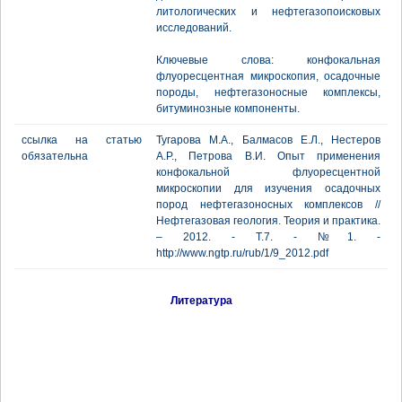
литологических и нефтегазопоисковых
исследований.
Ключевые слова: конфокальная
флуоресцентная микроскопия, осадочные
породы, нефтегазоносные комплексы,
битуминозные компоненты.
ссылка на статью
Тугарова М.А., Балмасов Е.Л., Нестеров
обязательна
А.Р., Петрова В.И. Опыт применения
конфокальной флуоресцентной
микроскопии для изучения осадочных
пород нефтегазоносных комплексов //
Нефтегазовая геология. Теория и практика.
– 2012. - Т.7. - №1. -
http://www.ngtp.ru/rub/1/9_2012.pdf
Литература