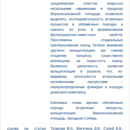
среднеюрских пластов, вскрытых
несколькими скважинами в пределах
Верхнесалымской площади, позволили
выделить последовательность вторичных
процессов в обломочных породах и
оценить их роль в формировании
фильтрационно-емкостных свойств.
Прослежены стадиальные
преобразования пород. Особое внимание
уделено кальцитизации, как самому
позднему процессу, существенно
влияющему на пористость пород.
Выявлена цикличность развития
кальцитизации в разрезе, что, по-
видимому, объясняется вторичными
наложенными процессами –
перераспределение флюидов в породах
доюрского комплекса.
Ключевые слова: юрские обломочные
породы, вторичные процессы,
кальцитизация, Верхнесалымская
площадь, Западная Сибирь.
ссылка на статью
Тугарова М.А., Жигулина Д.И., Супей В.В.,