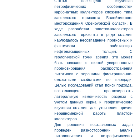
Статья посвящена изучению
петрофизических особенностей
карбонатных коллекторов сложного типа
заволжского горизонта Балейкинского
месторождения Оренбургской области. В
ходе разработки пластов-коллекторов
заволжского горизонта в ряде скважин
наблюдалось несовпадение прогнозных и
фактически работающих
нефтенасыщенных толщин. С
геологической точки зрения, это может
быть связано с низкой уверенностью
прогнозирования распространения
литотипов с хорошими фильтрационно-
емкостными свойствами по площади.
Целью исследований стал поиск подхода,
позволяющего прогнозировать
латеральную изменчивость разреза с
учетом данных керна и геофизического
изучения скважин для уточнения причин
неравномерной работы пластов-
коллекторов.
Для решения поставленных задач
проведен разносторонний анализ
литологических и петрофизических