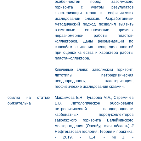
особенностей пород заволжского
горизонта с учетом результатов
кластеризации керна и геофизических
исследований скважин. Разработанный
методический подход позволил выявить
возможные геологические причины
неравномерной работы пластов-
коллекторов. Даны рекомендации по
способам снижения неопределенностей
при оценке качества и характера работы
пласта-коллектора.
Ключевые слова: заволжский горизонт,
литотипы, петрофизическая
неоднородность, кластеризация,
геофизические исследования скважин.
ссылка на статью
Максимова Е.Н., Тугарова М.А., Стремичев
обязательна
Е.В. Литологическое обоснование
петрофизической неоднородности
карбонатных пород-коллекторов
заволжского горизонта Балейкинского
месторождения (Оренбургская область) //
Нефтегазовая геология. Теория и практика.
- 2019. - Т.14. - №1. -