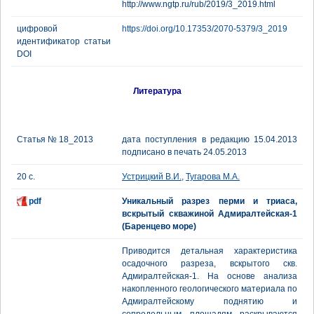
http://www.ngtp.ru/rub/2019/3_2019.html
цифровой
https://doi.org/10.17353/2070-5379/3_2019
идентификатор статьи
DOI
Литература
Статья № 18_2013
дата поступления в редакцию 15.04.2013
подписано в печать 24.05.2013
20 с.
Устрицкий В.И.
,
Тугарова М.А.
pdf
Уникальный разрез перми и триаса,
вскрытый скважиной Адмиралтейская-1
(Баренцево море)
Приводится детальная характеристика
осадочного разреза, вскрытого скв.
Адмиралтейская-1. На основе анализа
накопленного геологического материала по
Адмиралтейскому поднятию и