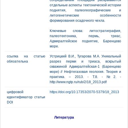
сопредельным площадям раскрываются
отдельные аспекты тектонической истории
поднятия, палеогеографические и
литогенетические особенности
формирования осадочного чехла.
Ключевые слова: литостратиграфия,
палеотектоника, пермь, триас,
Адмиралтейское поднятие, Баренцево
море.
ссылка на статью
Устрицкий В.И., Тугарова М.А. Уникальный
обязательна
разрез перми и триаса, вскрытый
скважиной Адмиралтейская-1 (Баренцево
море) // Нефтегазовая геология. Теория и
практика. – 2013. - Т.8. - №2. -
http://www.ngtp.ru/rub/2/18_2013.pdf
цифровой
https://doi.org/10.17353/2070-5379/18_2013
идентификатор статьи
DOI
Литература