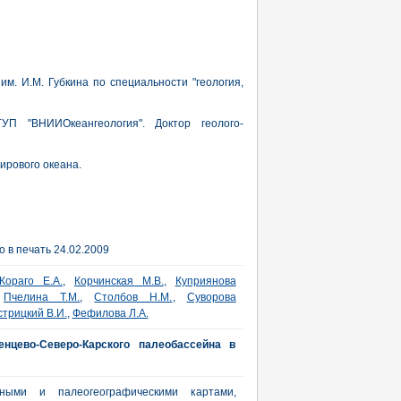
м. И.М. Губкина по специальности "геология,
П "ВНИИОкеангеология". Доктор геолого-
ирового океана.
 в печать 24.02.2009
Кораго Е.А.
,
Корчинская М.В.
,
Куприянова
,
Пчелина Т.М.
,
Столбов Н.М.
,
Суворова
стрицкий В.И.
,
Фефилова Л.А.
нцево-Северо-Карского палеобассейна в
ными и палеогеографическими картами,