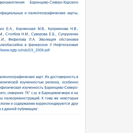
онакопления Баренцево-Северо-Карского
офациальные и палеогеографические карты,
аго Е.А., Корчинская М.В., Куприянова Н.В.,
., Столбов Н.М., Суворова Е.Б., Супруненко
 В.И., Фефилова Л.А. Эволюция обстановок
алеобассейна в фанерозое // Нефтегазовая
://www.ngtp.ru/rub/2/3_2009.pdf
алеогеографических карт. Их достоверность в
изической изученностью региона, особенно
еофизическая изученность Баренцево-Северо-
его, севернее 76° с.ш. в Барецевом море и на
ты палеореконструкций. К тому же некоторые
еологии и содержанию корреспондируются друг
 к данной публикации'.