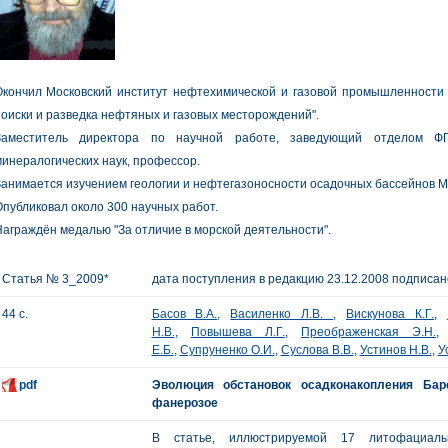
кончил Московский институт нефтехимической и газовой промышленности и
оиски и разведка нефтяных и газовых месторождений".
Заместитель директора по научной работе, заведующий отделом ФГУ
инералогических наук, профессор.
анимается изучением геологии и нефтегазоносности осадочных бассейнов М
публиковал около 300 научных работ.
аграждён медалью "За отличие в морской деятельности".
Статья № 3_2009*
дата поступления в редакцию 23.12.2008 подписано
44 с.
Басов В.А.
,
Василенко Л.В.
,
Вискунова К.Г.
,
Н.В.
,
Повышева Л.Г.
,
Преображенская Э.Н.
Е.Б.
,
Супруненко О.И.
,
Суслова В.В.
,
Устинов Н.В.
,
У
pdf
Эволюция обстановок осадконакопления Баре
фанерозое
В статье, иллюстрируемой 17 литофациаль