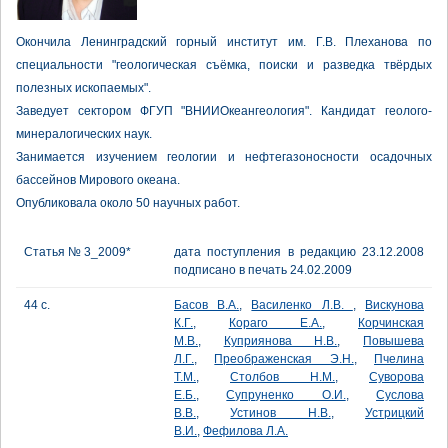
Окончила Ленинградский горный институт им. Г.В. Плеханова по
специальности "геологическая съёмка, поиски и разведка твёрдых
полезных ископаемых".
Заведует сектором ФГУП "ВНИИОкеангеология". Кандидат геолого-
минералогических наук.
Занимается изучением геологии и нефтегазоносности осадочных
бассейнов Мирового океана.
Опубликовала около 50 научных работ.
Статья № 3_2009*
дата поступления в редакцию 23.12.2008
подписано в печать 24.02.2009
44 с.
Басов В.А.
,
Василенко Л.В.
,
Вискунова
К.Г.
,
Кораго Е.А.
,
Корчинская
М.В.
,
Куприянова Н.В.
,
Повышева
Л.Г.
,
Преображенская Э.Н.
,
Пчелина
Т.М.
,
Столбов Н.М.
,
Суворова
Е.Б.
,
Супруненко О.И.
,
Суслова
В.В.
,
Устинов Н.В.
,
Устрицкий
В.И.
,
Фефилова Л.А.