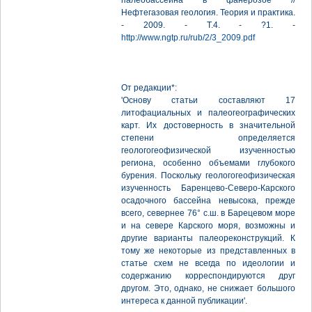
палеобассейна в фанерозое //
Нефтегазовая геология. Теория и практика.
- 2009. - Т.4. - ?1. -
http://www.ngtp.ru/rub/2/3_2009.pdf
От редакции*:
'Основу статьи составляют 17
литофациальных и палеогеографических
карт. Их достоверность в значительной
степени определяется
геологогеофизической изученностью
региона, особенно объемами глубокого
бурения. Поскольку геологогеофизическая
изученность Баренцево-Северо-Карского
осадочного бассейна невысока, прежде
всего, севернее 76° с.ш. в Барецевом море
и на севере Карского моря, возможны и
другие варианты палеореконструкций. К
тому же некоторые из представленных в
статье схем не всегда по идеологии и
содержанию корреспондируются друг
другом. Это, однако, не снижает большого
интереса к данной публикации'.