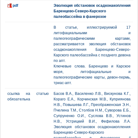
pdf
Эволюция обстановок осадконакопления
Баренцево-Северо-Карского
палеобассейна в фанерозое
В статье, иллюстрируемой 17
литофациальными и
палеогеографическими картами,
рассматривается эволюция обстановок
осадконакопления Баренцево-Северо-
Карского палеобассейна с позднего девона
по апт.
Ключевые слова. Баренцево и Карское
моря, литофациальные и
палеогеографические карты, девон-пермь,
триас-апт.
ссылка на статью
Басов В.А., Василенко Л.В., Вискунова К.Г.,
обязательна
Кораго Е.А., Корчинская М.В., Куприянова
Н.В., Повышева Л.Г., Преображенская Э.Н.,
Пчелина Т.М., Столбов Н.М., Суворова Е.Б.,
Супруненко О.И., Суслова В.В., Устинов
Н.В., Устрицкий В.И., Фефилова Л.А.
Эволюция обстановок осадконакопления
Баренцево-Северо-Карского