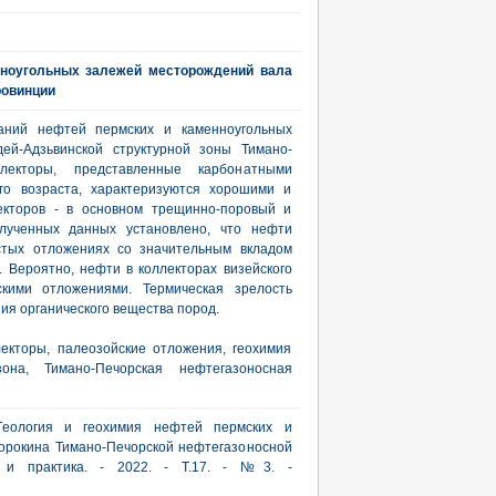
нноугольных залежей месторождений вала
ровинции
ваний нефтей пермских и каменноугольных
ей-Адзьвинской структурной зоны Тимано-
лекторы, представленные карбонатными
го возраста, характеризуются хорошими и
лекторов - в основном трещинно-поровый и
олученных данных установлено, что нефти
стых отложениях со значительным вкладом
. Вероятно, нефти в коллекторах визейского
скими отложениями. Термическая зрелость
ия органического вещества пород.
екторы, палеозойские отложения, геохимия
зона, Тимано-Печорская нефтегазоносная
 Геология и геохимия нефтей пермских и
орокина Тимано-Печорской нефтегазоносной
я и практика. - 2022. - Т.17. - №3. -