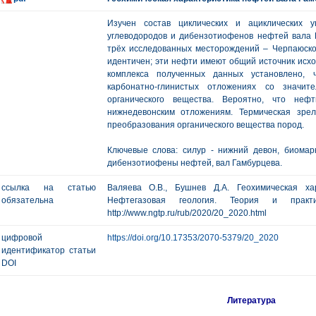
Изучен состав циклических и ациклических у
углеводородов и дибензотиофенов нефтей вала 
трёх исследованных месторождений – Черпаюског
идентичен; эти нефти имеют общий источник исхо
комплекса полученных данных установлено,
карбонатно-глинистых отложениях со значит
органического вещества. Вероятно, что неф
нижнедевонским отложениям. Термическая зре
преобразования органического вещества пород.
Ключевые слова: силур - нижний девон, биомар
дибензотиофены нефтей, вал Гамбурцева.
ссылка на статью
Валяева О.В., Бушнев Д.А. Геохимическая ха
обязательна
Нефтегазовая геология. Теория и пр
http://www.ngtp.ru/rub/2020/20_2020.html
цифровой
https://doi.org/10.17353/2070-5379/20_2020
идентификатор статьи
DOI
Литература