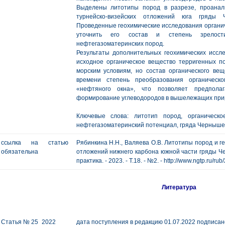
Выделены литотипы пород в разрезе, проанал
турнейско-визейских отложений юга гряды 
Проведенные геохимические исследования органич
уточнить его состав и степень зрелости
нефтегазоматеринских пород.
Результаты дополнительных геохимических иссле
исходное органическое вещество терригенных по
морским условиям, но состав органического вещ
времени степень преобразования органическ
«нефтяного окна», что позволяет предпол
формирование углеводородов в вышележащих при
Ключевые слова: литотип пород, органическо
нефтегазоматеринский потенциал, гряда Черныше
ссылка на статью
Рябинкина Н.Н., Валяева О.В. Литотипы пород и г
обязательна
отложений нижнего карбона южной части гряды Че
практика. - 2023. - Т.18. - №2. - http://www.ngtp.ru/
Литература
Статья № 25_2022
дата поступления в редакцию 01.07.2022 подписано