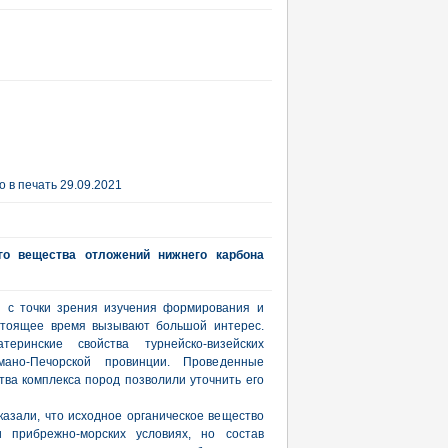
 в печать 29.09.2021
го вещества отложений нижнего карбона
и с точки зрения изучения формирования и
стоящее время вызывают большой интерес.
еринские свойства турнейско-визейских
мано-Печорской провинции. Проведенные
тва комплекса пород позволили уточнить его
азали, что исходное органическое вещество
 прибрежно-морских условиях, но состав