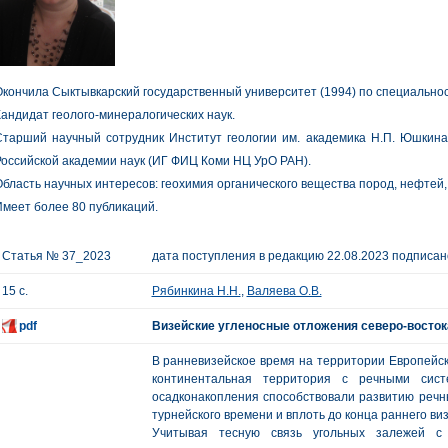
кончила Сыктывкарский государственный университет (1994) по специальнос
андидат геолого-минералогических наук.
Старший научный сотрудник Институт геологии им. академика Н.П. Юшкина
оссийской академии наук (ИГ ФИЦ Коми НЦ УрО РАН).
бласть научных интересов: геохимия органического вещества пород, нефтей
меет более 80 публикаций.
Статья № 37_2023
дата поступления в редакцию 22.08.2023 подписано
15 с.
Рябинкина Н.Н.
,
Валяева О.В.
pdf
Визейские угленосные отложения северо-восток
В ранневизейское время на территории Европейск
континентальная территория с речными сист
осадконакопления способствовали развитию речн
турнейского времени и вплоть до конца раннего виз
Учитывая тесную связь угольных залежей с