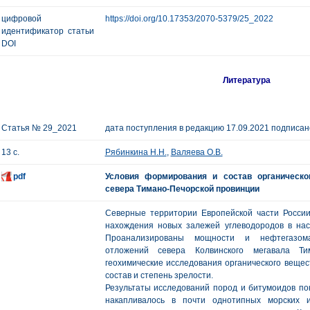
цифровой
https://doi.org/10.17353/2070-5379/25_2022
идентификатор статьи
DOI
Литература
Статья № 29_2021
дата поступления в редакцию 17.09.2021 подписано
13 с.
Рябинкина Н.Н.
,
Валяева О.В.
pdf
Условия формирования и состав органическо
севера Тимано-Печорской провинции
Северные территории Европейской части Росси
нахождения новых залежей углеводородов в на
Проанализированы мощности и нефтегазомат
отложений севера Колвинского мегавала Ти
геохимические исследования органического вещес
состав и степень зрелости.
Результаты исследований пород и битумоидов пок
накапливалось в почти однотипных морских и