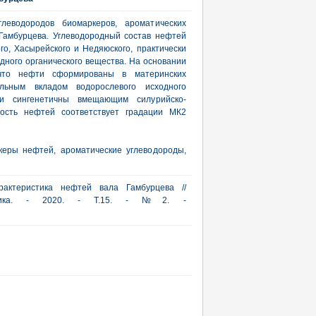
глеводородов биомаркеров, ароматических
Гамбурцева. Углеводородный состав нефтей
о, Хасырейского и Недяюского, практически
дного органического вещества. На основании
 что нефти сформированы в материнских
ельным вкладом водорослевого исходного
ти сингенетичны вмещающим силурийско-
лость нефтей соответствует градации МК2
керы нефтей, ароматические углеводороды,
рактеристика нефтей вала Гамбурцева //
актика. - 2020. - Т.15. - №2. -