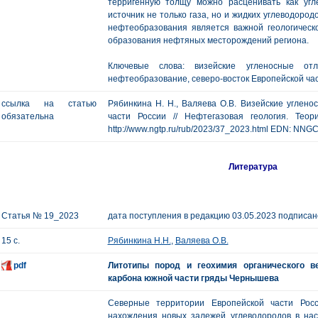
терригенную толщу можно расценивать как угл
источник не только газа, но и жидких углеводород
нефтеобразования является важной геологическ
образования нефтяных месторождений региона.
Ключевые слова: визейские угленосные отл
нефтеобразование, северо-восток Европейской час
ссылка на статью
Рябинкина Н. Н., Валяева О.В. Визейские углено
обязательна
части России // Нефтегазовая геология. Тео
http://www.ngtp.ru/rub/2023/37_2023.html EDN: NNGC
Литература
Статья № 19_2023
дата поступления в редакцию 03.05.2023 подписано
15 с.
Рябинкина Н.Н.
,
Валяева О.В.
pdf
Литотипы пород и геохимия органического в
карбона южной части гряды Чернышева
Северные территории Европейской части Рос
нахождения новых залежей углеводородов в на