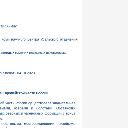
ти "Химик".
 Коми научного центра Уральского отделения
, твердых горючих полезных ископаемых.
 в печать 04.10.2023
а Европейской части России
ой части России существовала значительная
емами, озерами и болотами. Обстановки
ых, озерных и угленосных формаций с конца
е.
 нефтяными месторождениями, визейскую