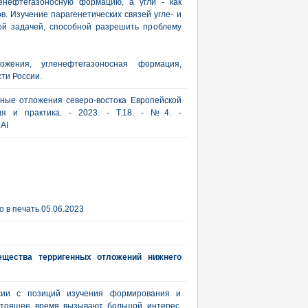
енефтегазоносную формацию, а угли - как
ов. Изучение парагенетических связей угле- и
ой задачей, способной разрешить проблему
ожения, угленефтегазоносная формация,
ти России.
сные отложения северо-востока Европейской
рия и практика. - 2023. - Т.18. - №4. -
AI
 в печать 05.06.2023
ещества терригенных отложений нижнего
сии с позиций изучения формирования и
стоящее время вызывают большой интерес.