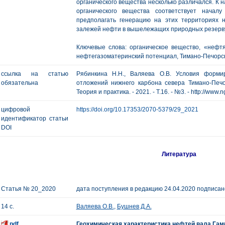
органического вещества несколько различался. К
органического вещества соответствует начал
предполагать генерацию на этих территориях 
залежей нефти в вышележащих природных резерв
Ключевые слова: органическое вещество, «нефтя
нефтегазоматеринский потенциал, Тимано-Печорс
ссылка на статью
Рябинкина Н.Н., Валяева О.В. Условия форми
обязательна
отложений нижнего карбона севера Тимано-Печор
Теория и практика. - 2021. - Т.16. - №3. - http://www.
цифровой
https://doi.org/10.17353/2070-5379/29_2021
идентификатор статьи
DOI
Литература
Статья № 20_2020
дата поступления в редакцию 24.04.2020 подписано
14 с.
Валяева О.В.
,
Бушнев Д.А.
pdf
Геохимическая характеристика нефтей вала Гам