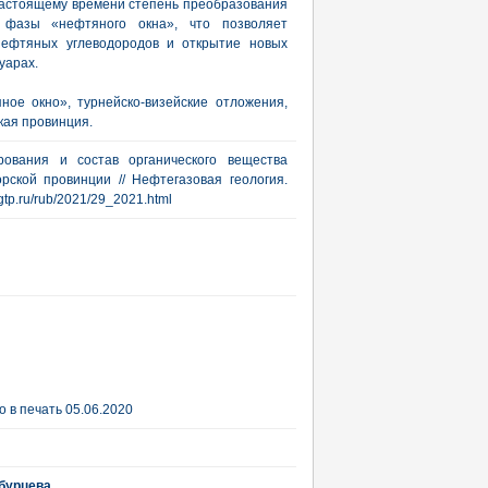
 настоящему времени степень преобразования
у фазы «нефтяного окна», что позволяет
нефтяных углеводородов и открытие новых
уарах.
ное окно», турнейско-визейские отложения,
кая провинция.
рования и состав органического вещества
ской провинции // Нефтегазовая геология.
ngtp.ru/rub/2021/29_2021.html
 в печать 05.06.2020
бурцева