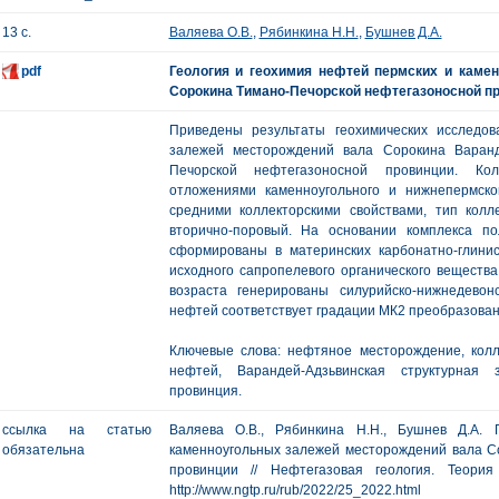
13 с.
Валяева О.В.
,
Рябинкина Н.Н.
,
Бушнев Д.А.
pdf
Геология и геохимия нефтей пермских и каме
Сорокина Тимано-Печорской нефтегазоносной п
Приведены результаты геохимических исследо
залежей месторождений вала Сорокина Варанд
Печорской нефтегазоносной провинции. Кол
отложениями каменноугольного и нижнепермско
средними коллекторскими свойствами, тип кол
вторично-поровый. На основании комплекса п
сформированы в материнских карбонатно-глини
исходного сапропелевого органического вещества
возраста генерированы силурийско-нижнедевон
нефтей соответствует градации МК2 преобразован
Ключевые слова: нефтяное месторождение, колл
нефтей, Варандей-Адзьвинская структурная 
провинция.
ссылка на статью
Валяева О.В., Рябинкина Н.Н., Бушнев Д.А.
обязательна
каменноугольных залежей месторождений вала С
провинции // Нефтегазовая геология. Теори
http://www.ngtp.ru/rub/2022/25_2022.html