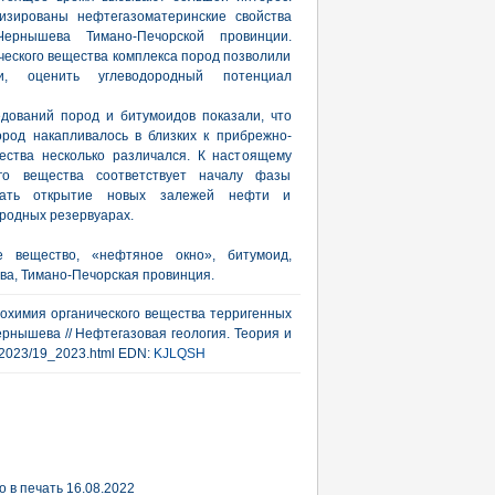
изированы нефтегазоматеринские свойства
Чернышева Тимано-Печорской провинции.
еского вещества комплекса пород позволили
, оценить углеводородный потенциал
дований пород и битумоидов показали, что
род накапливалось в близких к прибрежно-
ества несколько различался. К настоящему
ого вещества соответствует началу фазы
агать открытие новых залежей нефти и
родных резервуарах.
е вещество, «нефтяное окно», битумоид,
ва, Тимано-Печорская провинция.
еохимия органического вещества терригенных
рнышева // Нефтегазовая геология. Теория и
rub/2023/19_2023.html EDN:
KJLQSH
 в печать 16.08.2022