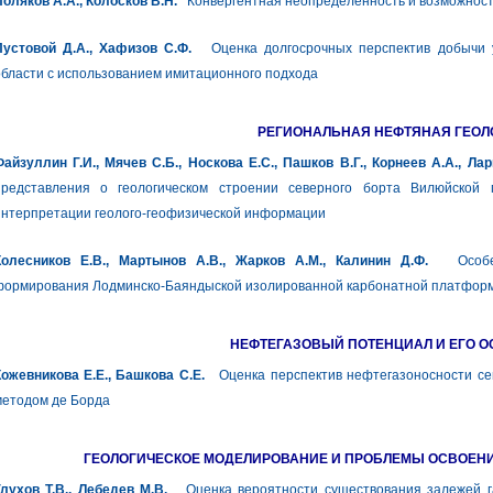
оляков А.А., Колосков В.Н.
Конвергентная неопределенность и возможност
Пустовой Д.А., Хафизов С.Ф.
Оценка долгосрочных перспектив добычи у
бласти с использованием имитационного подхода
РЕГИОНАЛЬНАЯ НЕФТЯНАЯ ГЕОЛ
айзуллин Г.И., Мячев С.Б., Носкова Е.С., Пашков В.Г., Корнеев А.А., Лар
представления о геологическом строении северного борта Вилюйской 
интерпретации геолого-геофизической информации
Колесников Е.В., Мартынов А.В., Жарков А.М., Калинин Д.Ф.
Особенно
формирования Лодминско-Баяндыской изолированной карбонатной платфор
НЕФТЕГАЗОВЫЙ ПОТЕНЦИАЛ И ЕГО 
ожевникова Е.Е., Башкова С.Е.
Оценка перспектив нефтегазоносности сев
методом де Борда
ГЕОЛОГИЧЕСКОЕ МОДЕЛИРОВАНИЕ И ПРОБЛЕМЫ ОСВОЕН
лухов Т.В., Лебедев М.В.
Оценка вероятности существования залежей га