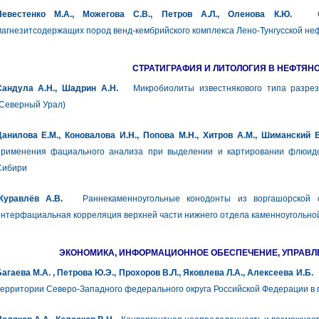
Невестенко М.А., Можегова С.В., Петров А.Л., Оленова К.Ю.
Особ
агнезитсодержащих пород венд-кембрийского комплекса Лено-Тунгусской не
СТРАТИГРАФИЯ И ЛИТОЛОГИЯ В НЕФТЯН
Сандула А.Н., Шадрин А.Н.
Микробиолиты известнякового типа разрезов
(Северный Урал)
Данилова Е.М., Коновалова И.Н., Попова М.Н., Хитров А.М., Шиманский В
применения фациального анализа при выделении и картировании флюид
Сибири
Журавлёв А.В.
Раннекаменноугольные конодонты из воргашорской с
нтерфациальная корреляция верхней части нижнего отдела каменноугольно
ЭКОНОМИКА, ИНФОРМАЦИОННОЕ ОБЕСПЕЧЕНИЕ, УПРАВ
агаева М.А. , Петрова Ю.Э., Прохоров В.Л., Яковлева Л.А., Алексеева И.Б.
А
ерритории Северо-Западного федерального округа Российской Федерации в п