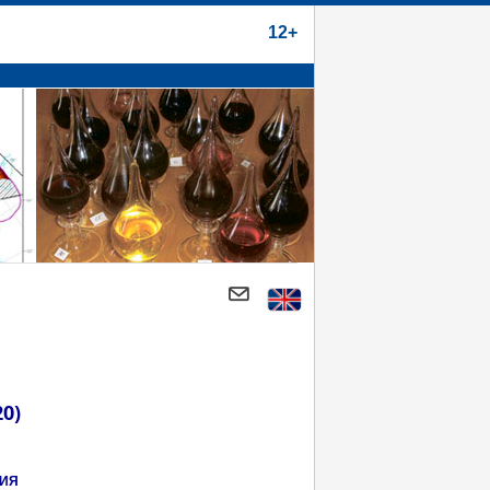
12+
20)
НИЯ