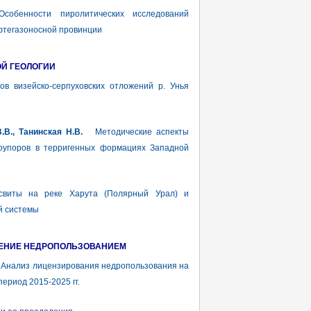
енности пиролитических исследований
фтегазоносной провинции
ОЙ ГЕОЛОГИИ
 визейско-серпуховских отложений р. Унья
.В., Танинская Н.В.
Методические аспекты
оупоров в терригенных формациях Западной
виты на реке Харута (Полярный Урал) и
й системы
ЛЕНИЕ НЕДРОПОЛЬЗОВАНИЕМ
нализ лицензирования недропользования на
ериод 2015-2025 гг.