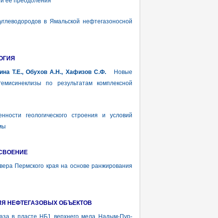
и ее преодоления
глеводородов в Ямальской нефтегазоносной
ОГИЯ
ина Т.Е., Обухов А.Н., Хафизов С.Ф.
Новые
гемисинеклизы по результатам комплексной
сти геологического строения и условий
мы
ОСВОЕНИЕ
ера Пермского края на основе ранжирования
ИЯ НЕФТЕГАЗОВЫХ ОБЪЕКТОВ
за в пласте НБ1 верхнего мела Надым-Пур-