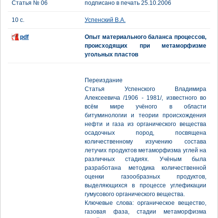
Статья № 06
подписано в печать 25.10.2006
10 с.
Успенский В.А.
pdf
Опыт материального баланса процессов,
происходящих при метаморфизме
угольных пластов
Переиздание
Статья Успенского Владимира
Алексеевича /1906 - 1981/, известного во
всём мире учёного в области
битуминологии и теории происхождения
нефти и газа из органического вещества
осадочных пород, посвящена
количественному изучению состава
летучих продуктов метаморфизма углей на
различных стадиях. Учёным была
разработана методика количественной
оценки газообразных продуктов,
выделяющихся в процессе углефикации
гумусового органического вещества.
Ключевые слова: органическое вещество,
газовая фаза, стадии метаморфизма