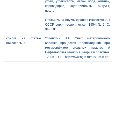
углей, углекислота, метан, вода, аммиак,
сероводород, каустобиолиты, битумы,
нефть.
Статья была опубликована в Известиях АН
СССР, серия геологическая, 1954, № 6, С.
94 - 101.
ссылка на статью
Успенский В.А. Опыт материального
обязательна
баланса процессов, происходящих при
метаморфизме угольных пластов //
Нефтегазовая геология. Теория и практика.
- 2006. - Т.1. - http://www.ngtp.ru/rub/10/06.pdf