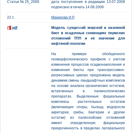
Статья № 25_2009
дата поступления в редакцию 13.07.2009
подписано в печать 14.08.2009
22 с.
Макарова И.Р.
pdf
Модель сукцессий морской и наземной
биот в осадочных секвенциях пермских
отложений ТПП и её значение для
нефтяной геологии
На примере обобщенного
геоморфологического профиля с учетом
изменения процессов осадконакопления и
изменения биоты при трансгрессивно-
регрессивных циклах предложена модель
динамики смены ландшафтных комплексов
на основе анализа органических остатков,
встреченных в палинологических
препаратах. Выделенные фациальные
комплексы растительных остатков
(включающих споры, пыльцу, водоросли
акритархи, грибы, бактерии и другие
остатки) из палеозойских отложений
имеют определенную фациальную
приуроченность в пределах латерального