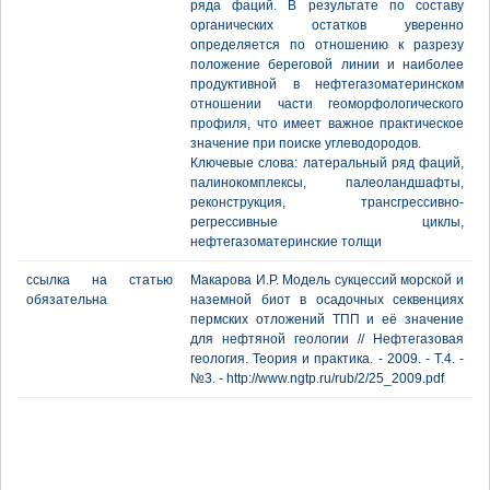
ряда фаций. В результате по составу
органических остатков уверенно
определяется по отношению к разрезу
положение береговой линии и наиболее
продуктивной в нефтегазоматеринском
отношении части геоморфологического
профиля, что имеет важное практическое
значение при поиске углеводородов.
Ключевые слова: латеральный ряд фаций,
палинокомплексы, палеоландшафты,
реконструкция, трансгрессивно-
регрессивные циклы,
нефтегазоматеринские толщи
ссылка на статью
Макарова И.Р. Модель сукцессий морской и
обязательна
наземной биот в осадочных секвенциях
пермских отложений ТПП и её значение
для нефтяной геологии // Нефтегазовая
геология. Теория и практика. - 2009. - Т.4. -
№3. - http://www.ngtp.ru/rub/2/25_2009.pdf