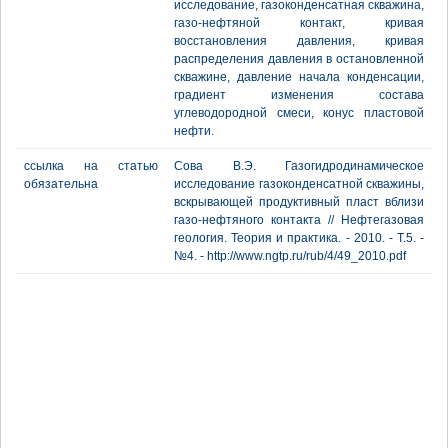
исследование, газоконденсатная скважина,
газо-нефтяной контакт, кривая
восстановления давления, кривая
распределения давления в остановленной
скважине, давление начала конденсации,
градиент изменения состава
углеводородной смеси, конус пластовой
нефти.
ссылка на статью
Сова В.Э. Газогидродинамическое
обязательна
исследование газоконденсатной скважины,
вскрывающей продуктивный пласт вблизи
газо-нефтяного контакта // Нефтегазовая
геология. Теория и практика. - 2010. - Т.5. -
№4. - http://www.ngtp.ru/rub/4/49_2010.pdf