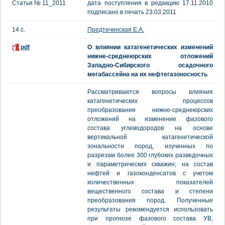
Статья № 11_2011
дата поступления в редакцию 17.11.2010
подписано в печать 23.03.2011
14 с.
Предтеченская Е.А.
pdf
О влиянии катагенетических изменений
нижне-среднеюрских отложений
Западно-Сибирского осадочного
мегабассейна на их нефтегазоносность
Рассматриваются вопросы влияния
катагенетических процессов
преобразования нижне-среднеюрских
отложений на изменение фазового
состава углеводородов на основе
вертикальной катагенетической
зональности пород, изученных по
разрезам более 300 глубоких разведочных
и параметрических скважин; на состав
нефтей и газоконденсатов с учетом
количественных показателей
вещественного состава и степени
преобразования пород. Полученные
результаты рекомендуется использовать
при прогнозе фазового состава УВ,