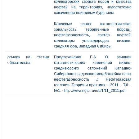
коллекторских свойств пород и качества
нефтей на территориях, недостаточно
охваченных поисковым бурением.
Ключевые слова: катагенетическая
зональность, терригенные породы,
нефтегазоносность, состав нефтей,
коллекторы углеводородов, нижняя-
средняя юра, Западная Сибирь.
ссылка на статью
Предтеченская Е.А. О влиянии
обязательна
катагенетических изменений нижне-
среднеюрских отложений Западно-
Сибирского осадочного мегабассейна на их
нефтегазоносность // Нефтегазовая
геология. Теория и практика. – 2011. - Т.6. -
№1. - http://www.ngtp.ru/rub/1/11_2011.pdf