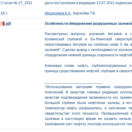
Статья № 27_2011
дата поступления в редакцию 13.07.2011 подписано
16 с.
Мещеряков К.А.
, Карасёва Т.В.
pdf
Особенности обнаружения разрушенных залежей
Рассмотрены вопросы изучения битумов в г
Колвинской глубокой и Ен-Яхинской сверхглу
нерастворимых битумов на глубинах ниже 5 км, 
залежей*. Сделан вывод о необходимости изучения
определения нижней границы сохранности нефтей
Ключевые слова: нефть, глубокопогруженные 
граница существования нефтей, глубокие и сверхг
____________________________
*Использование авторами термина «разруше
пояснений. В качестве таковых редакция исполь
качестве подтверждения возможности его примен
большой глубине была нефтяная залежь, в кот
температур нефть разрушилась, а скопление тв
свидетельство этого процесса. Промышленная
залежью в настоящее время ее назвать нельзя
требования (нет нефти), поэтому используется т