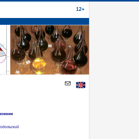
12+
воение
Подольский