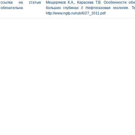
ссылка на статью
Мещеряков К.А., Карасева Т.В. Особенности о
обязательна
больших глубинах // Нефтегазовая геология. Т
http://www.ngtp.ru/rub/6/27_2011.pdf