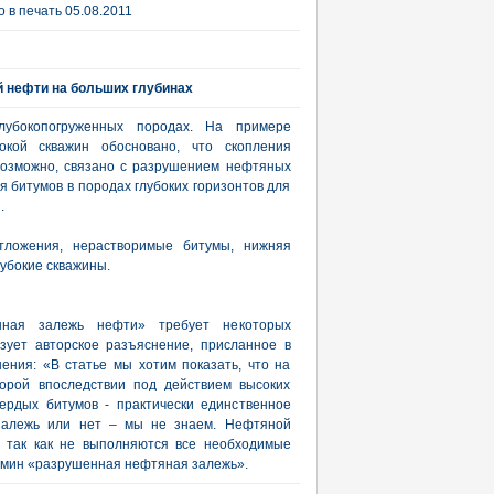
 в печать 05.08.2011
 нефти на больших глубинах
лубокопогруженных породах. На примере
бокой скважин обосновано, что скопления
возможно, связано с разрушением нефтяных
 битумов в породах глубоких горизонтов для
.
отложения, нерастворимые битумы, нижняя
лубокие скважины.
нная залежь нефти» требует некоторых
зует авторское разъяснение, присланное в
ения: «В статье мы хотим показать, что на
орой впоследствии под действием высоких
ердых битумов - практически единственное
 залежь или нет – мы не знаем. Нефтяной
, так как не выполняются все необходимые
ермин «разрушенная нефтяная залежь».