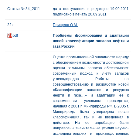
Статья № 34_2011
дата поступления в редакцию 19.09.2011
подписано в печать 20.09.2011
22 с.
Прищепа О.М.
pdf
Проблемы формирования и адаптации
новой классификации запасов нефти и
газа России
Оценка промышленной значимости наряду
с обеспечением возможности достоверной
оценки величины запасов обеспечивает
современный подход к учету запасов
углеводородов. Работы по
совершенствованию и разработке новой
«Классификации запасов и ресурсов
нефти и газа…» и адаптации ее к
современным условиям проводятся,
начиная с 2001 г. Минприроды РФ. В 2005 г.
Минприроды была утверждена новая
классификация, так и не введенная в
действие. На ее апробацию были
направлены значительные усилия научно-
исследовательских и производственных