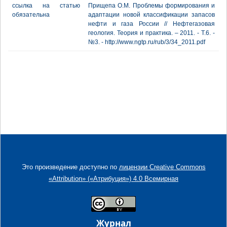
ссылка на статью
Прищепа О.М. Проблемы формирования и
обязательна
адаптации новой классификации запасов
нефти и газа России // Нефтегазовая
геология. Теория и практика. – 2011. - Т.6. -
№3. - http://www.ngtp.ru/rub/3/34_2011.pdf
Это произведение доступно по
лицензии Creative Commons
«Attribution» («Атрибуция») 4.0 Всемирная
Журнал