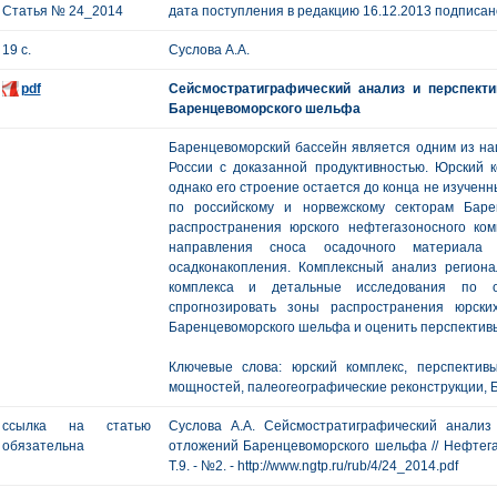
Статья № 24_2014
дата поступления в редакцию 16.12.2013 подписано
19 с.
Суслова А.А.
pdf
Сейсмостратиграфический анализ и перспект
Баренцевоморского шельфа
Баренцевоморский бассейн является одним из на
России с доказанной продуктивностью. Юрский к
однако его строение остается до конца не изучен
по российскому и норвежскому секторам Баре
распространения юрского нефтегазоносного ком
направления сноса осадочного материала 
осадконакопления. Комплексный анализ региона
комплекса и детальные исследования по 
спрогнозировать зоны распространения юрски
Баренцевоморского шельфа и оценить перспективы
Ключевые слова: юрский комплекс, перспективы
мощностей, палеогеографические реконструкции,
ссылка на статью
Суслова А.А. Сейсмостратиграфический анализ
обязательна
отложений Баренцевоморского шельфа // Нефтегазо
Т.9. - №2. - http://www.ngtp.ru/rub/4/24_2014.pdf