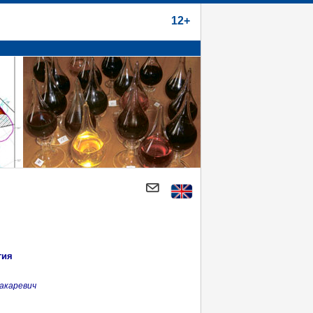
12+
гия
акаревич