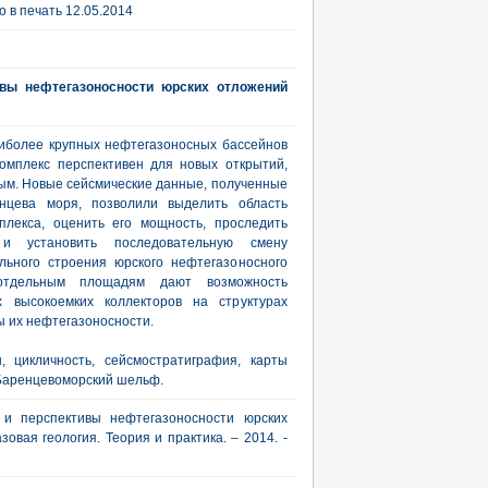
 в печать 12.05.2014
ивы нефтегазоносности юрских отложений
иболее крупных нефтегазоносных бассейнов
омплекс перспективен для новых открытий,
ным. Новые сейсмические данные, полученные
нцева моря, позволили выделить область
плекса, оценить его мощность, проследить
и установить последовательную смену
льного строения юрского нефтегазоносного
отдельным площадям дают возможность
х высокоемких коллекторов на структурах
 их нефтегазоносности.
, цикличность, сейсмостратиграфия, карты
 Баренцевоморский шельф.
 и перспективы нефтегазоносности юрских
вая геология. Теория и практика. – 2014. -