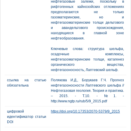
нефтегазовые залежи, поскольку в
рифтогенных кайнозойских отложениях
предполагаются не только
газоматеринские, но и
нефтегазоматеринские толщи дельтового
и авандельтового происхождения,
находящиеся в главной зоне
нефтеобразования.
Ключевые слова: структура шельфа,
осадочные комплексы,
нефтегазоматеринские толщи, катагенез
органического вещества,
нефтегазоносность, Лаптевский шельф.
ссылка на статью
Полякова И.Д., Борукаев Г.Ч. Прогноз
обязательна
нефтегазоносности Лаптевского шельфа //
Нефтегазовая геология. Теория и практика.
– 2015. - Т.10. - №1. -
http://www.ngtp.ru/rub/5/9_2015.pdf
цифровой
https://doi.org/10.17353/2070-5379/9_2015
идентификатор статьи
DOI