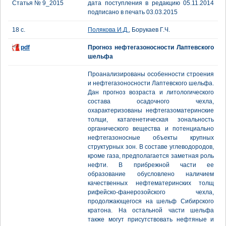
Статья № 9_2015
дата поступления в редакцию 05.11.2014
подписано в печать 03.03.2015
18 с.
Полякова И.Д.
, Борукаев Г.Ч.
pdf
Прогноз нефтегазоносности Лаптевского
шельфа
Проанализированы особенности строения
и нефтегазоносности Лаптевского шельфа.
Дан прогноз возраста и литологического
состава осадочного чехла,
охарактеризованы нефтегазоматеринские
толщи, катагенетическая зональность
органического вещества и потенциально
нефтегазоносные объекты крупных
структурных зон. В составе углеводородов,
кроме газа, предполагается заметная роль
нефти. В прибрежной части ее
образование обусловлено наличием
качественных нефтематеринских толщ
рифейско-фанерозойского чехла,
продолжающегося на шельф Сибирского
кратона. На остальной части шельфа
также могут присутствовать нефтяные и