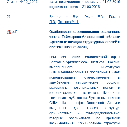
Статья № 10_2016
дата поступления в редакцию 11.02.2016
подписано в печать 21.03.2016
26 с.
Виноградов В.А.
,
Гусев Е.А.
,
Рекант
П.В.
,
Пяткова М.Н.
pdf
Особенности формирования осадочного
чехла Таймырско-Аляскинской области
Арктики (с позиции структурных связей в
системе шельф-океан)
При составлении геологической карты
Восточно-Арктического шельфа России,
выполненного институтом
ВНИИОкеангеология за последние 15 лет,
использовались отечественные и
зарубежные сейсмические профили,
материалы потенциальных полей и
геологические данные, включая бурение, в
том числе глубокое на Чукотском шельфе
США. На шельфе Восточной Арктики
выделены два класса структур:
субширотные и субмеридиональные,
которые различаются по времени
возникновения. Субширотные структуры