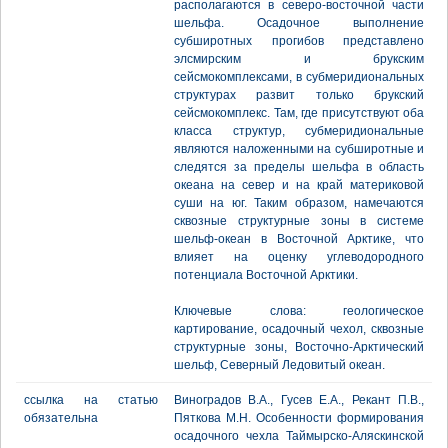
располагаются в северо-восточной части
шельфа. Осадочное выполнение
субширотных прогибов представлено
элсмирским и брукским
сейсмокомплексами, в субмеридиональных
структурах развит только брукский
сейсмокомплекс. Там, где присутствуют оба
класса структур, субмеридиональные
являются наложенными на субширотные и
следятся за пределы шельфа в область
океана на север и на край материковой
суши на юг. Таким образом, намечаются
сквозные структурные зоны в системе
шельф-океан в Восточной Арктике, что
влияет на оценку углеводородного
потенциала Восточной Арктики.
Ключевые слова: геологическое
картирование, осадочный чехол, сквозные
структурные зоны, Восточно-Арктический
шельф, Северный Ледовитый океан.
ссылка на статью
Виноградов В.А., Гусев Е.А., Рекант П.В.,
обязательна
Пяткова М.Н. Особенности формирования
осадочного чехла Таймырско-Аляскинской