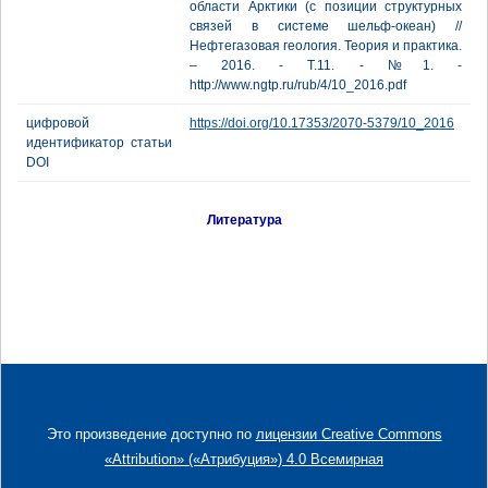
области Арктики (с позиции структурных
связей в системе шельф-океан) //
Нефтегазовая геология. Теория и практика.
– 2016. - Т.11. - №1. -
http://www.ngtp.ru/rub/4/10_2016.pdf
цифровой
https://doi.org/10.17353/2070-5379/10_2016
идентификатор статьи
DOI
Литература
Это произведение доступно по
лицензии Creative Commons
«Attribution» («Атрибуция») 4.0 Всемирная