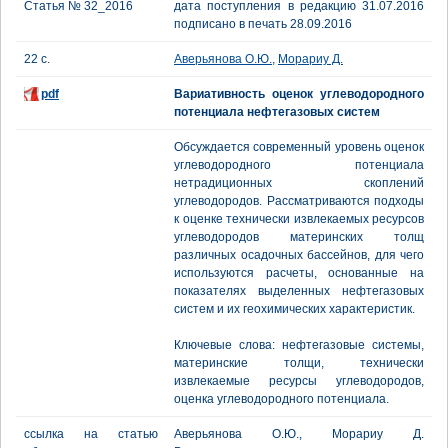
Статья № 32_2016
дата поступления в редакцию 31.07.2016
подписано в печать 28.09.2016
22 с.
Аверьянова О.Ю.
,
Морариу Д.
pdf
Вариативность оценок углеводородного
потенциала нефтегазовых систем
Обсуждается современный уровень оценок
углеводородного потенциала
нетрадиционных скоплений
углеводородов. Рассматриваются подходы
к оценке технически извлекаемых ресурсов
углеводородов материнских толщ
различных осадочных бассейнов, для чего
используются расчеты, основанные на
показателях выделенных нефтегазовых
систем и их геохимических характеристик.
Ключевые слова: нефтегазовые системы,
материнские толщи, технически
извлекаемые ресурсы углеводородов,
оценка углеводородного потенциала.
ссылка на статью
Аверьянова О.Ю., Морариу Д.