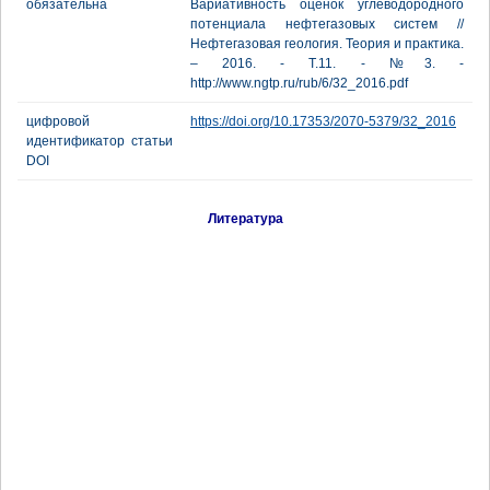
обязательна
Вариативность оценок углеводородного
потенциала нефтегазовых систем //
Нефтегазовая геология. Теория и практика.
– 2016. - Т.11. - №3. -
http://www.ngtp.ru/rub/6/32_2016.pdf
цифровой
https://doi.org/10.17353/2070-5379/32_2016
идентификатор статьи
DOI
Литература