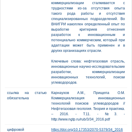
коммерциализации сталкивается с
трудностями из-за отсутствия опыта
такого рода работы и отсутствия
специализированных подразделений. Во
ВНИГРИ накоплен определенный опыт по
выработке критериев отнесения
разработок к инновационным и
потенциально коммерческим, который при
адаптации может быть применен и в
других организациях отрасли.
Ключевые слова: нефтегазовая отрасль,
инновационные научно-исследовательские
разработки, коммерциализации
инновационных технологий, поиски
углеводородов.
ссылка на статью
Карнаухов А.М., Прищепа О.М.
обязательна
Коммерциализация инновационных
технологий поисков углеводородов //
Нефтегазовая геология. Теория и практика.
– 2016. - Т.11. - №3. -
http://www.ngtp.ru/rub/3/34_2016.pdf
цифровой
https://doi.org/10.17353/2070-5379/34_2016