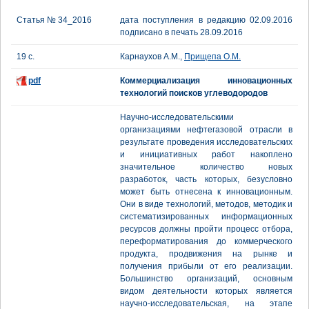
Статья № 34_2016
дата поступления в редакцию 02.09.2016
подписано в печать 28.09.2016
19 с.
Карнаухов А.М.,
Прищепа О.М.
pdf
Коммерциализация инновационных
технологий поисков углеводородов
Научно-исследовательскими
организациями нефтегазовой отрасли в
результате проведения исследовательских
и инициативных работ накоплено
значительное количество новых
разработок, часть которых, безусловно
может быть отнесена к инновационным.
Они в виде технологий, методов, методик и
систематизированных информационных
ресурсов должны пройти процесс отбора,
переформатирования до коммерческого
продукта, продвижения на рынке и
получения прибыли от его реализации.
Большинство организаций, основным
видом деятельности которых является
научно-исследовательская, на этапе