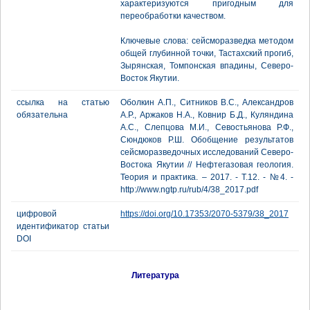
характеризуются пригодным для
переобработки качеством.
Ключевые слова: сейсморазведка методом
общей глубинной точки, Тастахский прогиб,
Зырянская, Томпонская впадины, Северо-
Восток Якутии.
ссылка на статью
Оболкин А.П., Ситников В.С., Александров
обязательна
А.Р., Аржаков Н.А., Ковнир Б.Д., Куляндина
А.С., Слепцова М.И., Севостьянова Р.Ф.,
Сюндюков Р.Ш. Обобщение результатов
сейсморазведочных исследований Северо-
Востока Якутии // Нефтегазовая геология.
Теория и практика. – 2017. - Т.12. - №4. -
http://www.ngtp.ru/rub/4/38_2017.pdf
цифровой
https://doi.org/10.17353/2070-5379/38_2017
идентификатор статьи
DOI
Литература