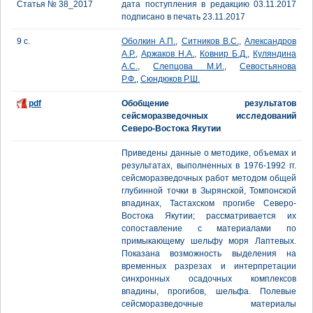
Статья № 38_2017
дата поступления в редакцию 03.11.2017
подписано в печать 23.11.2017
9 с.
Оболкин А.П.
,
Ситников В.С.
,
Александров
А.Р.
,
Аржаков Н.А.
,
Ковнир Б.Д.
,
Куляндина
А.С.
,
Слепцова М.И.
,
Севостьянова
Р.Ф.
,
Сюндюков Р.Ш.
pdf
Обобщение результатов
сейсморазведочных исследований
Северо-Востока Якутии
Приведены данные о методике, объемах и
результатах, выполненных в 1976-1992 гг.
сейсморазведочных работ методом общей
глубинной точки в Зырянской, Томпонской
впадинах, Тастахском прогибе Северо-
Востока Якутии; рассматривается их
сопоставление с материалами по
примыкающему шельфу моря Лаптевых.
Показана возможность выделения на
временных разрезах и интерпретации
синхронных осадочных комплексов
впадины, прогибов, шельфа. Полевые
сейсморазведочные материалы