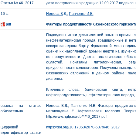
Статья № 46_2017
дата поступления в редакцию 12.09.2017 подписано
16 с.
Немова В.Д.
,
Панченко И.В.
pdf
Факторы продуктивности баженовского горизонт
Подведены итоги десятилетней опытно-промышл
(нефтематеринская порода, традиционные и нет
северо-западном борту Фроловской мегавпадин
оценки их накопленной добычи нефти на изученн
по продуктивности. Дается геологическое обос
областей. Показаны литологическая, седи
приуроченности коллекторов. Получены выводы о
баженовских отложений в данном районе: пале
диагенез.
Ключевые слова: баженовская свита, нетр
нефтепродуктивность, нефтематеринская порода,
ссылка на статью
Немова В.Д., Панченко И.В. Факторы продуктивн
обязательна
мегавпадине // Нефтегазовая геология. Теор
http://www.ngtp.ru/rub/4/46_2017.pdf
цифровой
https://doi.org/10.17353/2070-5379/46_2017
идентификатор статьи