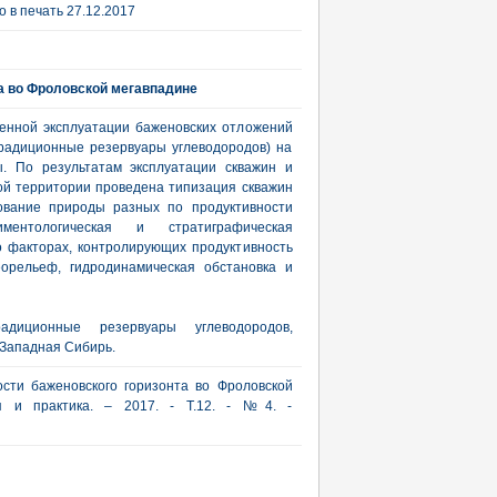
 в печать 27.12.2017
а во Фроловской мегавпадине
енной эксплуатации баженовских отложений
радиционные резервуары углеводородов) на
ы. По результатам эксплуатации скважин и
ой территории проведена типизация скважин
нование природы разных по продуктивности
ментологическая и стратиграфическая
 факторах, контролирующих продуктивность
орельеф, гидродинамическая обстановка и
адиционные резервуары углеводородов,
 Западная Сибирь.
ости баженовского горизонта во Фроловской
ия и практика. – 2017. - Т.12. - №4. -