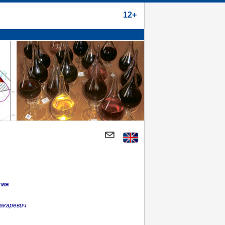
12+
гия
акаревич