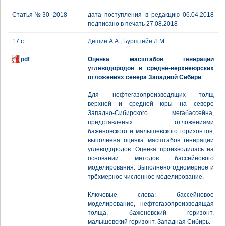
Статья № 30_2018
дата поступления в редакцию 06.04.2018
подписано в печать 27.08.2018
17 с.
Дешин А.А.
,
Бурштейн Л.М.
pdf
Оценка масштабов генерации
углеводородов в средне-верхнеюрских
отложениях севера Западной Сибири
Для нефтегазопроизводящих толщ
верхней и средней юры на севере
Западно-Сибирского мегабассейна,
представленых отложениями
баженовского и малышевского горизонтов,
выполнена оценка масштабов генерации
углеводородов. Оценка производилась на
основании методов бассейнового
моделирования. Выполнено одномерное и
трёхмерное численное моделирование.
Ключевые слова: бассейновое
моделирование, нефтегазопроизводящая
толща, баженовский горизонт,
малышевский горизонт, Западная Сибирь.