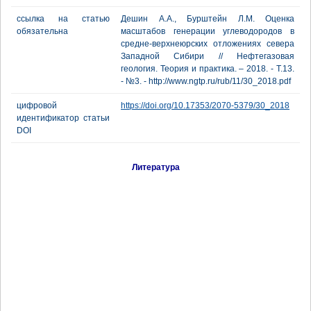
ссылка на статью
Дешин А.А., Бурштейн Л.М. Оценка
обязательна
масштабов генерации углеводородов в
средне-верхнеюрских отложениях севера
Западной Сибири // Нефтегазовая
геология. Теория и практика. – 2018. - Т.13.
- №3. - http://www.ngtp.ru/rub/11/30_2018.pdf
цифровой
https://doi.org/10.17353/2070-5379/30_2018
идентификатор статьи
DOI
Литература