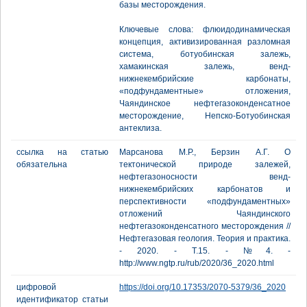
базы месторождения.
Ключевые слова: флюидодинамическая
концепция, активизированная разломная
система, ботуобинская залежь,
хамакинская залежь, венд-
нижнекембрийские карбонаты,
«подфундаментные» отложения,
Чаяндинское нефтегазоконденсатное
месторождение, Непско-Ботуобинская
антеклиза.
ссылка на статью
Марсанова М.Р., Берзин А.Г. О
обязательна
тектонической природе залежей,
нефтегазоносности венд-
нижнекембрийских карбонатов и
перспективности «подфундаментных»
отложений Чаяндинского
нефтегазоконденсатного месторождения //
Нефтегазовая геология. Теория и практика.
- 2020. - Т.15. - №4. -
http://www.ngtp.ru/rub/2020/36_2020.html
цифровой
https://doi.org/10.17353/2070-5379/36_2020
идентификатор статьи