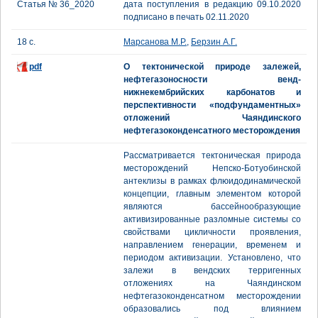
Статья № 36_2020
дата поступления в редакцию 09.10.2020
подписано в печать 02.11.2020
18 с.
Марсанова М.Р.
,
Берзин А.Г.
pdf
О тектонической природе залежей,
нефтегазоносности венд-
нижнекембрийских карбонатов и
перспективности «подфундаментных»
отложений Чаяндинского
нефтегазоконденсатного месторождения
Рассматривается тектоническая природа
месторождений Непско-Ботуобинской
антеклизы в рамках флюидодинамической
концепции, главным элементом которой
являются бассейнообразующие
активизированные разломные системы со
свойствами цикличности проявления,
направлением генерации, временем и
периодом активизации. Установлено, что
залежи в вендских терригенных
отложениях на Чаяндинском
нефтегазоконденсатном месторождении
образовались под влиянием