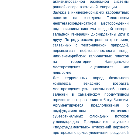
активизированной разломной системы
ранней северо-восточной генерации.
Залежи в нижнекембрийских карбонатных
пластах на соседнем Талаканском
нефтегазоконденсатном месторождении
под влиянием системы поздней северо-
западной генерации дискордантны друг к
другу. По ряду рассмотренных критериев,
связанных с тектонической природой,
перспективы нефтегазоносности венд-
нижнекембрийских карбонатных пластов
на территории Чаяндинского
месторождения оцениваются как
невысокие.
Для терригенных пород базального
комплекса вендского возраста
месторождения установлены особенности
залежей в хамакинском продуктивном
горизонте по сравнению с ботуобинским.
Аргументируются предположения о
подфундаментном источнике
субвертикальных флюидных потоков
углеводородов. Предлагается изучение
«подфундаментных» отложений верхнего
протерозоя с целью увеличения ресурсной