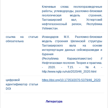
Ключевые слова: геологоразведочные
работы, углеводороды, разломно-блоковая
геологическая модель строения,
Тахтакаирский вал, Устюртский
нефтегазоносный регион, Республика
Узбекистан.
ссылка на статью
Искандаров М.Х. Разломно-блоковая
обязательна
модель строения Шегинской структуры
Тахтакаирского вала на основе
интерпертации данных сейсморазведки и
бурения
(Республика Каракалпакистан) //
Нефтегазовая геология. Теория и практика.
- 2020. - Т.15. - №4. -
http://www.ngtp.ru/rub/2020/46_2020.html
цифровой
https://doi.org/10.17353/2070-5379/46_2020
идентификатор статьи
DOI
Литература