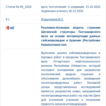
Статья № 46_2020
дата поступления в редакцию 15.10.2020
подписано в печать 30.12.2020
9 с.
Искандаров М.Х.
pdf
Разломно-блоковая модель строения
Шегинской структуры Тахтакаирского
вала на основе интерпертации данных
сейсморазведки и бурения (Республика
Каракалпакистан)
Выполнен анализ сейсморазведочных и
буровых работ в пределах Тахтакаирского
вала Устюртского нефтегазоносного
региона Республики Узбекистан, который
послужил основанием для разработки
геологической модели строения и
обоснования дальнейшего проведения
геологоразведочных работ. Основной
целью представленных исследований
является разработка новых направлений
геологоразведочных работ на участке Шеге
для уточнения строения и получения
прироста запасов углеводородов.