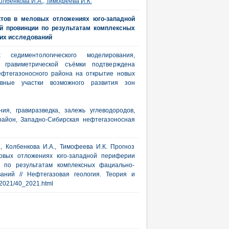
олбенкова И.А.
,
Тимофеева И.К.
ктов в меловых отложениях юго-западной
й провинции по результатам комплексных
их исследований
седиментологического моделирования,
 гравиметрической съёмки подтверждена
ефтегазоносного района на открытие новых
ивные участки возможного развития зон
ия, гравиразведка, залежь углеводородов,
район, Западно-Сибирская нефтегазоносная
., Колбенкова И.А., Тимофеева И.К. Прогноз
ловых отложениях юго-западной периферии
и по результатам комплексных фациально-
ваний // Нефтегазовая геология. Теория и
ub/2021/40_2021.html