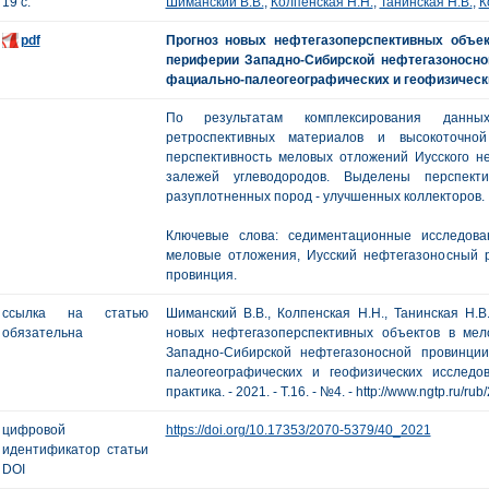
19 с.
Шиманский В.В.
,
Колпенская Н.Н.
,
Танинская Н.В.
,
К
pdf
Прогноз новых нефтегазоперспективных объе
периферии Западно-Сибирской нефтегазоносно
фациально-палеогеографических и геофизическ
По результатам комплексирования данных 
ретроспективных материалов и высокоточной
перспективность меловых отложений Иусского н
залежей углеводородов. Выделены перспект
разуплотненных пород - улучшенных коллекторов.
Ключевые слова: седиментационные исследован
меловые отложения, Иусский нефтегазоносный 
провинция.
ссылка на статью
Шиманский В.В., Колпенская Н.Н., Танинская Н.В
обязательна
новых нефтегазоперспективных объектов в ме
Западно-Сибирской нефтегазоносной провинци
палеогеографических и геофизических исследо
практика. - 2021. - Т.16. - №4. - http://www.ngtp.ru/r
цифровой
https://doi.org/10.17353/2070-5379/40_2021
идентификатор статьи
DOI