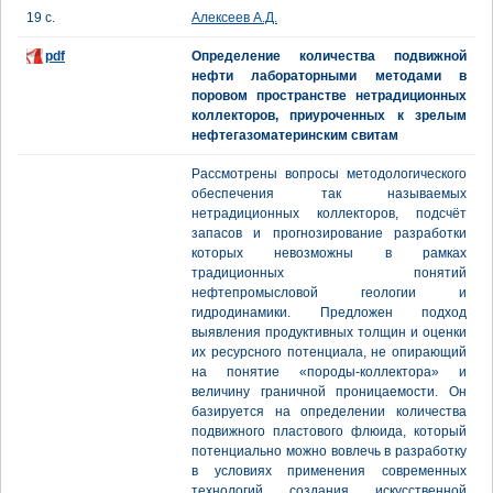
19 с.
Алексеев А.Д.
pdf
Определение количества подвижной
нефти лабораторными методами в
поровом пространстве нетрадиционных
коллекторов, приуроченных к зрелым
нефтегазоматеринским свитам
Рассмотрены вопросы методологического
обеспечения так называемых
нетрадиционных коллекторов, подсчёт
запасов и прогнозирование разработки
которых невозможны в рамках
традиционных понятий
нефтепромысловой геологии и
гидродинамики. Предложен подход
выявления продуктивных толщин и оценки
их ресурсного потенциала, не опирающий
на понятие «породы-коллектора» и
величину граничной проницаемости. Он
базируется на определении количества
подвижного пластового флюида, который
потенциально можно вовлечь в разработку
в условиях применения современных
технологий создания искусственной