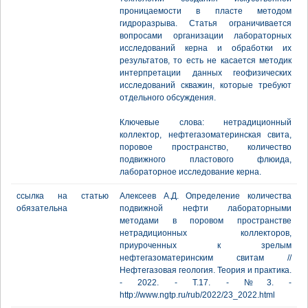
проницаемости в пласте методом
гидроразрыва. Статья ограничивается
вопросами организации лабораторных
исследований керна и обработки их
результатов, то есть не касается методик
интерпретации данных геофизических
исследований скважин, которые требуют
отдельного обсуждения.
Ключевые слова: нетрадиционный
коллектор, нефтегазоматеринская свита,
поровое пространство, количествo
подвижного пластового флюида,
лабораторноe исследование керна.
ссылка на статью
Алексеев А.Д. Определение количества
обязательна
подвижной нефти лабораторными
методами в поровом пространстве
нетрадиционных коллекторов,
приуроченных к зрелым
нефтегазоматеринским свитам //
Нефтегазовая геология. Теория и практика.
- 2022. - Т.17. - №3. -
http://www.ngtp.ru/rub/2022/23_2022.html