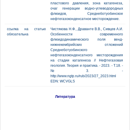
пластового давления, зона катагенеза,
очаг генерации водно-углеводородных
флюидов, Среднеботуобинское
нефтегазоконденсатное месторождение.
ссылка на статью
Чистякова Н.Ф., Драванте В.В., Сивцев А.И.
обязательна
Особенности современного
флюидодинамического поля венд-
нижнекембрийских отложений
Среднеботуобинского
нефтегазоконденсатного месторождения
на стадии катагенеза // Нефтегазовая
геология. Теория и практика. - 2023. - Т.18. -
№3. -
http://www.ngtp.ru/rub/2023/27_2023.html
EDN: WCVGLS
Литература