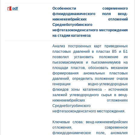
pdf
Особенности современного
флюидодинамического поля венд-
нижнекембрийских отложений
Среднеботуобинского
нефтегазоконденсатного месторождения
на стадии катагенеза
Анализ построенных карт приведенных
пластовых давлений в пластах В5 и Б1
позволил установить положение их
пьезомаксимумов и пьезоминимумов на
площади пластов, обосновать механизм
формирования аномальных пластовых
давлений, определить положение очагов
генерации водно-углеводородных
флюидов зоны катагенеза - источников
залежей углеводородного сырья в венд-
нижнекембрийских отложениях
Среднеботуобинского
нефтегазоконденсатного месторождения.
Ключевые слова: венд-нижнекембрийских
отложения, современное
флюидодинамическое поле, аномалия