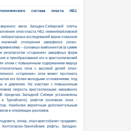
тологического состава пласта НБ1
верхнего мела Западно-Сибирской плиты
копления опок пласта НБ1 нижнеберёзовской
ы лабораторных исследований керна показали
значений отношения аморфного (опал-
 кремнезёма – основных компонентов (в сумме
тся результатом «старения» аморфных форм
ния и преобразования его в кристаллический
виях опоки с повышенным содержанием кварца
относительно опок с высокой долей опал-
епенного «старения» опок может протекать
крытия его более молодыми отложениями, под
ры и давления. На участках с повышенным
ломов) скорость кристаллизации аморфного
. В пределах Западной Сибири установлены
 и Тургайского), рифтов (основная зона -
уктур. Наиболее вероятным дополнительным
вигов и оперяющих разломов.
одсвита, опока, опал-кристобалит-тридимит,
г, Колтогорско-Уренгойские рифты, Западно-