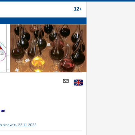
12+
гия
 в печать 22.11.2023