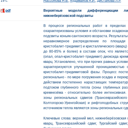
19 с.
Нассонова Н.В.
,
Кудаманов А.И.
,
Дистанова Л.Р.
pdf
Вероятные модели дифференциации ли
нижнеберёзовской подсвиты
В процессе региональных работ в пределах 
охарактеризованы условия и обстановки осадкона
подсвиты коньяк-сантонского возраста. Результат
неравномерное распределение по площади 
кристобалит-тридимит) и кристаллического (кварц)
до 80-85% и более) в составе опок, что являе
(опал, опал-кристобалит-тридимит) диоксида крем
кварц. Установлено, что при прочих равных усло
характеризуются улучшенной проницаемостью 
кристобалит-тридимитовой фазы. Процесс пост
регионально - по мере погружения осадка и пере
действием постепенно нарастающих температу
подтоком глубинного тепла (зоны глубинных раз
кремнезёма - относительно более интенсивная
зоны региональных сдвигов (Трансевразийского
Колтогорско-Уренгойская) и рифтоподобных стр
источником тепла являются зоны региональных сд
Ключевые слова: верхний мел, нижнеберёзовская п
кварц, Трансевразийский сдвиг, Тургайский сдви