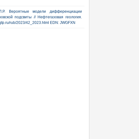
 Л.Р. Вероятные модели дифференциации
овской подсвиты // Нефтегазовая геология.
w.ngtp.ru/rub/2023/42_2023.html EDN: JWGFXN