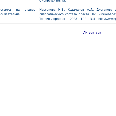
Сибирская плита.
ссылка на статью
Нассонова Н.В., Кудаманов А.И., Дистанова
обязательна
литологического состава пласта НБ1 нижнеберёз
Теория и практика. - 2023. - Т.18. - №4. - http://ww
Литература