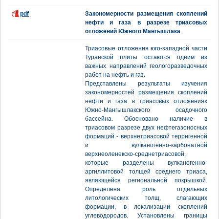
pdf
Закономерности размещения скоплений
нефти и газа в разрезе триасовых
отложений Южного Мангышлака
Триасовые отложения юго-западной части
Туранской плиты остаются одним из
важных направлений геологоразведочных
работ на нефть и газ.
Представлены результаты изучения
закономерностей размещения скоплений
нефти и газа в триасовых отложениях
Южно-Мангышлакского осадочного
бассейна. Обосновано наличие в
триасовом разрезе двух нефтегазоносных
формаций - верхнетриасовой терригенной
и вулканогенно-карбонатной
верхнеоленекско-среднетриасовой,
которые разделены вулканогенно-
аргиллитовой толщей среднего триаса,
являющейся региональной покрышкой.
Определена роль отдельных
литологических толщ, слагающих
формации, в локализации скоплений
углеводородов. Установлены границы