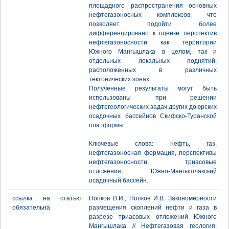
площадного распространения основных
нефтегазоносных комплексов, что
позволяет подойти более
дифференцировано к оценке перспектив
нефтегазоносности как территории
Южного Мангышлака в целом, так и
отдельных локальных поднятий,
расположенных в различных
тектонических зонах.
Полученные результаты могут быть
использованы при решении
нефтегеологических задач других доюрских
осадочных бассейнов Скифско-Туранской
платформы.
Ключевые слова: нефть, газ,
нефтегазоносная формация, перспективы
нефтегазоносности, триасовые
отложения, Южно-Мангышлакский
осадочный бассейн.
ссылка на статью
Попков В.И., Попков И.В. Закономерности
обязательна
размещения скоплений нефти и газа в
разрезе триасовых отложений Южного
Мангышлака // Нефтегазовая геология.