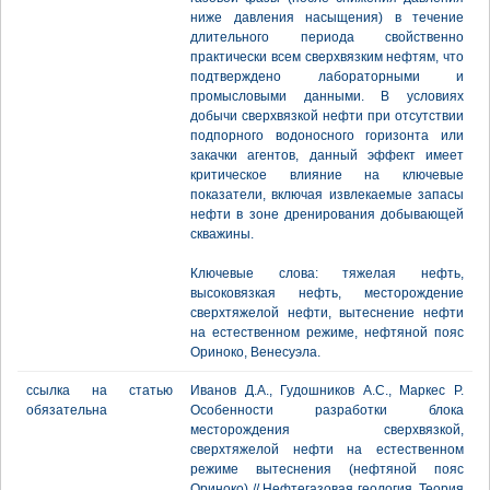
ниже давления насыщения) в течение
длительного периода свойственно
практически всем сверхвязким нефтям, что
подтверждено лабораторными и
промысловыми данными. В условиях
добычи сверхвязкой нефти при отсутствии
подпорного водоносного горизонта или
закачки агентов, данный эффект имеет
критическое влияние на ключевые
показатели, включая извлекаемые запасы
нефти в зоне дренирования добывающей
скважины.
Ключевые слова: тяжелая нефть,
высоковязкая нефть, месторождение
сверхтяжелой нефти, вытеснение нефти
на естественном режиме, нефтяной пояс
Ориноко, Венесуэла.
ссылка на статью
Иванов Д.А., Гудошников А.С., Маркес Р.
обязательна
Особенности разработки блока
месторождения сверхвязкой,
сверхтяжелой нефти на естественном
режиме вытеснения (нефтяной пояс
Ориноко) // Нефтегазовая геология. Теория