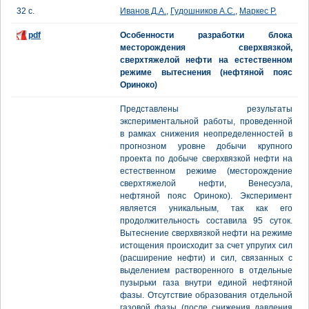
32 с.
Иванов Д.А.
,
Гудошников А.С.
,
Маркес Р.
pdf
Особенности разработки блока
месторождения сверхвязкой,
сверхтяжелой нефти на естественном
режиме вытеснения (нефтяной пояс
Ориноко)
Представлены результаты
экспериментальной работы, проведенной
в рамках снижения неопределенностей в
прогнозном уровне добычи крупного
проекта по добыче сверхвязкой нефти на
естественном режиме (месторождение
сверхтяжелой нефти, Венесуэла,
нефтяной пояс Ориноко). Эксперимент
является уникальным, так как его
продолжительность составила 95 суток.
Вытеснение сверхвязкой нефти на режиме
истощения происходит за счет упругих сил
(расширение нефти) и сил, связанных с
выделением растворенного в отдельные
пузырьки газа внутри единой нефтяной
фазы. Отсутствие образования отдельной
газовой фазы (после снижения давления